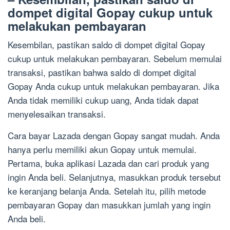
dompet digital Gopay cukup untuk
melakukan pembayaran
Kesembilan, pastikan saldo di dompet digital Gopay
cukup untuk melakukan pembayaran. Sebelum memulai
transaksi, pastikan bahwa saldo di dompet digital
Gopay Anda cukup untuk melakukan pembayaran. Jika
Anda tidak memiliki cukup uang, Anda tidak dapat
menyelesaikan transaksi.
Cara bayar Lazada dengan Gopay sangat mudah. Anda
hanya perlu memiliki akun Gopay untuk memulai.
Pertama, buka aplikasi Lazada dan cari produk yang
ingin Anda beli. Selanjutnya, masukkan produk tersebut
ke keranjang belanja Anda. Setelah itu, pilih metode
pembayaran Gopay dan masukkan jumlah yang ingin
Anda beli.