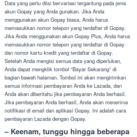
Data yang perlu diisi bervariasi tergantung pada jenis
akun Gopay yang Anda gunakan. Jika Anda
menggunakan akun Gopay biasa, Anda harus
memasukkan nomor telepon yang terdaftar di Gopay.
Jika Anda menggunakan akun Gopay Plus, Anda harus
memasukkan nomor telepon yang terdaftar di Gopay
dan nomor kartu kredit yang terdaftar di Gopay.
Setelah Anda mengisi semua data yang diperlukan,
Anda dapat mengklik tombol “Bayar Sekarang” di
bagian bawah halaman. Tombol ini akan mengirimkan
semua informasi pembayaran Anda ke Lazada, dan
Anda akan diberitahu jika pembayaran Anda berhasil.
Jika pembayaran Anda berhasil, Anda akan menerima
notifikasi di email dan aplikasi Gopay. Ini adalah cara
pembayaran Lazada dengan Gopay.
– Keenam, tunggu hingga beberapa