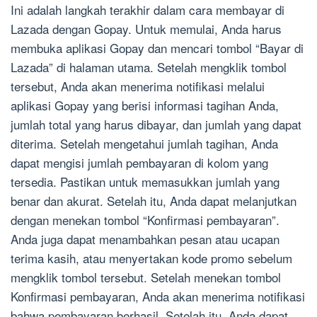
Ini adalah langkah terakhir dalam cara membayar di
Lazada dengan Gopay. Untuk memulai, Anda harus
membuka aplikasi Gopay dan mencari tombol “Bayar di
Lazada” di halaman utama. Setelah mengklik tombol
tersebut, Anda akan menerima notifikasi melalui
aplikasi Gopay yang berisi informasi tagihan Anda,
jumlah total yang harus dibayar, dan jumlah yang dapat
diterima. Setelah mengetahui jumlah tagihan, Anda
dapat mengisi jumlah pembayaran di kolom yang
tersedia. Pastikan untuk memasukkan jumlah yang
benar dan akurat. Setelah itu, Anda dapat melanjutkan
dengan menekan tombol “Konfirmasi pembayaran”.
Anda juga dapat menambahkan pesan atau ucapan
terima kasih, atau menyertakan kode promo sebelum
mengklik tombol tersebut. Setelah menekan tombol
Konfirmasi pembayaran, Anda akan menerima notifikasi
bahwa pembayaran berhasil. Setelah itu, Anda dapat