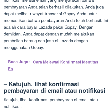
pembayaran Anda telah berhasil dilakukan. Anda juga
dapat melihat riwayat transaksi Gopay Anda untuk
memastikan bahwa pembayaran Anda telah berhasil. Ini
adalah cara bayar Lazada pakai Gopay. Dengan
demikian, Anda dapat dengan mudah melakukan
pembelian barang dan jasa di Lazada dengan
menggunakan Gopay.
Baca Juga :
Cara Melewati Konfirmasi Identitas
Fb
– Ketujuh, lihat konfirmasi
pembayaran di email atau notifikasi
Ketujuh, lihat konfirmasi pembayaran di email atau
notifikasi.