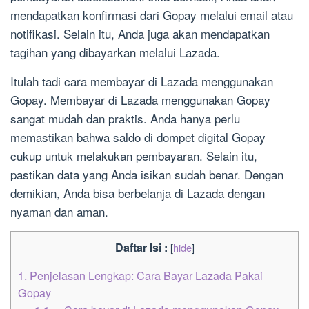
mendapatkan konfirmasi dari Gopay melalui email atau
notifikasi. Selain itu, Anda juga akan mendapatkan
tagihan yang dibayarkan melalui Lazada.
Itulah tadi cara membayar di Lazada menggunakan
Gopay. Membayar di Lazada menggunakan Gopay
sangat mudah dan praktis. Anda hanya perlu
memastikan bahwa saldo di dompet digital Gopay
cukup untuk melakukan pembayaran. Selain itu,
pastikan data yang Anda isikan sudah benar. Dengan
demikian, Anda bisa berbelanja di Lazada dengan
nyaman dan aman.
Daftar Isi :
[
hide
]
1.
Penjelasan Lengkap: Cara Bayar Lazada Pakai
Gopay