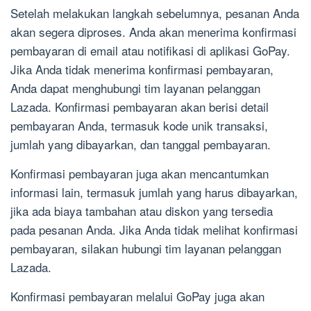
Setelah melakukan langkah sebelumnya, pesanan Anda
akan segera diproses. Anda akan menerima konfirmasi
pembayaran di email atau notifikasi di aplikasi GoPay.
Jika Anda tidak menerima konfirmasi pembayaran,
Anda dapat menghubungi tim layanan pelanggan
Lazada. Konfirmasi pembayaran akan berisi detail
pembayaran Anda, termasuk kode unik transaksi,
jumlah yang dibayarkan, dan tanggal pembayaran.
Konfirmasi pembayaran juga akan mencantumkan
informasi lain, termasuk jumlah yang harus dibayarkan,
jika ada biaya tambahan atau diskon yang tersedia
pada pesanan Anda. Jika Anda tidak melihat konfirmasi
pembayaran, silakan hubungi tim layanan pelanggan
Lazada.
Konfirmasi pembayaran melalui GoPay juga akan