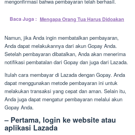
mengonfirmasi bahwa pembayaran telah berhasil.
Baca Juga :
Mengapa Orang Tua Harus Didoakan
Namun, jika Anda ingin membatalkan pembayaran,
Anda dapat melakukannya dari akun Gopay Anda.
Setelah pembayaran dibatalkan, Anda akan menerima
notifikasi pembatalan dari Gopay dan juga dari Lazada.
Itulah cara membayar di Lazada dengan Gopay. Anda
dapat menggunakan metode pembayaran ini untuk
melakukan transaksi yang cepat dan aman. Selain itu,
Anda juga dapat mengatur pembayaran melalui akun
Gopay Anda.
– Pertama, login ke website atau
aplikasi Lazada