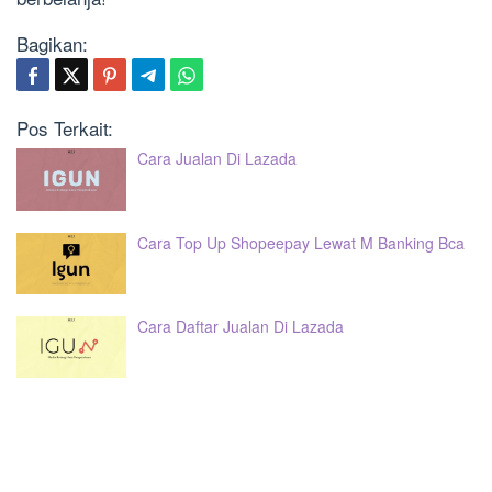
Bagikan:
Pos Terkait:
Cara Jualan Di Lazada
Cara Top Up Shopeepay Lewat M Banking Bca
Cara Daftar Jualan Di Lazada