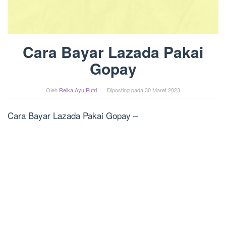
Cara Bayar Lazada Pakai
Gopay
Oleh
Reika Ayu Putri
Diposting pada
30 Maret 2023
Cara Bayar Lazada Pakai Gopay –