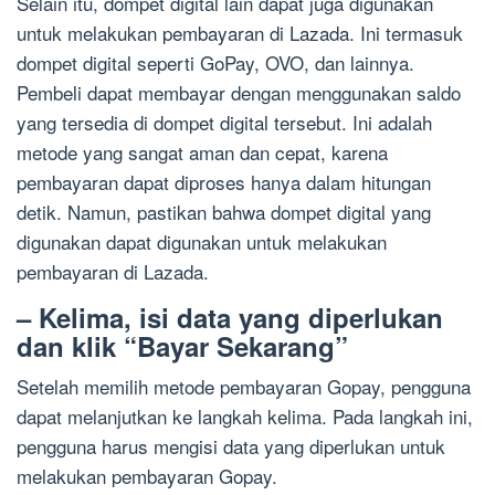
Selain itu, dompet digital lain dapat juga digunakan
untuk melakukan pembayaran di Lazada. Ini termasuk
dompet digital seperti GoPay, OVO, dan lainnya.
Pembeli dapat membayar dengan menggunakan saldo
yang tersedia di dompet digital tersebut. Ini adalah
metode yang sangat aman dan cepat, karena
pembayaran dapat diproses hanya dalam hitungan
detik. Namun, pastikan bahwa dompet digital yang
digunakan dapat digunakan untuk melakukan
pembayaran di Lazada.
– Kelima, isi data yang diperlukan
dan klik “Bayar Sekarang”
Setelah memilih metode pembayaran Gopay, pengguna
dapat melanjutkan ke langkah kelima. Pada langkah ini,
pengguna harus mengisi data yang diperlukan untuk
melakukan pembayaran Gopay.