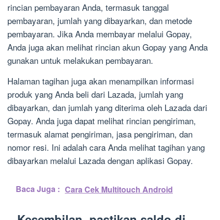
rincian pembayaran Anda, termasuk tanggal
pembayaran, jumlah yang dibayarkan, dan metode
pembayaran. Jika Anda membayar melalui Gopay,
Anda juga akan melihat rincian akun Gopay yang Anda
gunakan untuk melakukan pembayaran.
Halaman tagihan juga akan menampilkan informasi
produk yang Anda beli dari Lazada, jumlah yang
dibayarkan, dan jumlah yang diterima oleh Lazada dari
Gopay. Anda juga dapat melihat rincian pengiriman,
termasuk alamat pengiriman, jasa pengiriman, dan
nomor resi. Ini adalah cara Anda melihat tagihan yang
dibayarkan melalui Lazada dengan aplikasi Gopay.
Baca Juga :
Cara Cek Multitouch Android
– Kesembilan, pastikan saldo di