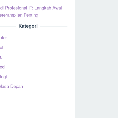
di Profesional IT: Langkah Awal
eterampilan Penting
Kategori
uter
et
al
ed
logi
Masa Depan