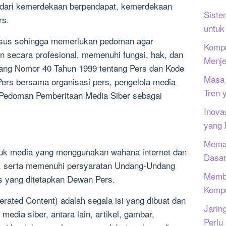
 dari kemerdekaan berpendapat, kemerdekaan
Siste
rs.
untuk
husus sehingga memerlukan pedoman agar
Kompu
n secara profesional, memenuhi fungsi, hak, dan
Menje
ang Nomor 40 Tahun 1999 tentang Pers dan Kode
Masa 
 Pers bersama organisasi pers, pengelola media
Tren 
Pedoman Pemberitaan Media Siber sebagai
Inova
yang
Memah
ntuk media yang menggunakan wahana internet dan
Dasar
ik, serta memenuhi persyaratan Undang-Undang
Memb
s yang ditetapkan Dewan Pers.
Kompu
rated Content) adalah segala isi yang dibuat dan
Jarin
media siber, antara lain, artikel, gambar,
Perlu