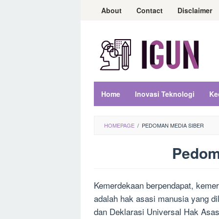
Loncat
About
Contact
Disclaimer
ke
konten
Home
Inovasi Teknologi
Ke
HOMEPAGE
/
PEDOMAN MEDIA SIBER
Pedom
Oleh
Reika
Kemerdekaan berpendapat, kemer
Ayu
Putri
Diposting
adalah hak asasi manusia yang di
pada
dan Deklarasi Universal Hak Asas
29