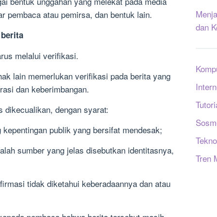
gai bentuk unggahan yang melekat pada media
Menja
tar pembaca atau pemirsa, dan bentuk lain.
dan K
berita
rus melalui verifikasi.
Komp
hak lain memerlukan verifikasi pada berita yang
Intern
rasi dan keberimbangan.
Tutori
as dikecualikan, dengan syarat:
Sosm
 kepentingan publik yang bersifat mendesak;
Tekno
alah sumber yang jelas disebutkan identitasnya,
Tren 
firmasi tidak diketahui keberadaannya dan atau
kepada pembaca bahwa berita tersebut masih