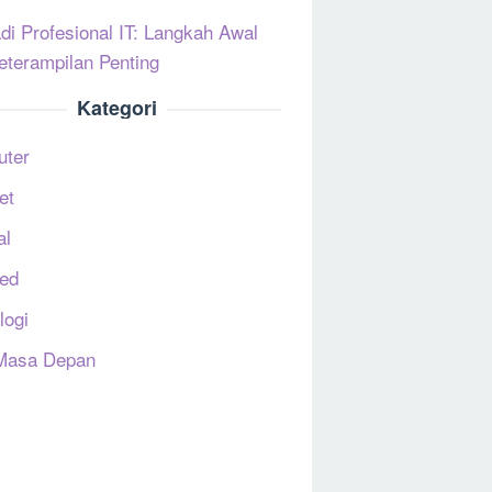
di Profesional IT: Langkah Awal
eterampilan Penting
Kategori
uter
et
al
ed
logi
Masa Depan