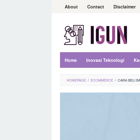
Loncat
About
Contact
Disclaimer
ke
konten
Home
Inovasi Teknologi
Ke
HOMEPAGE
/
ECOMMERCE
/
CARA BELI B