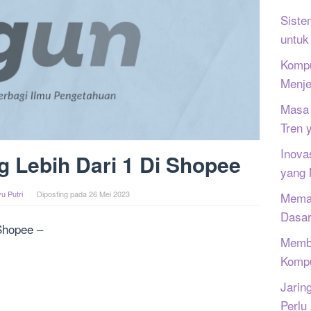
Siste
untuk
Kompu
Menje
Masa 
Tren 
Inova
g Lebih Dari 1 Di Shopee
yang
u Putri
Diposting pada
26 Mei 2023
Memah
Dasar
Shopee –
Memb
Kompu
Jarin
Perlu