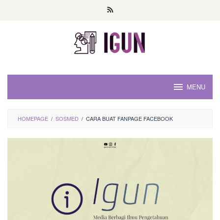
Loncat
ke
konten
MENU
HOMEPAGE
/
SOSMED
/
CARA BUAT FANPAGE FACEBOOK