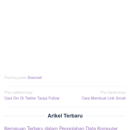
Posting pada
Sosmed
Navigasi
Pos sebelumnya
Pos berikutnya
Cara Dm Di Twitter Tanpa Follow
Cara Membuat Link Gmail
pos
Arikel Terbaru
Kemajuan Terbaru dalam Pengolahan Data Komputer