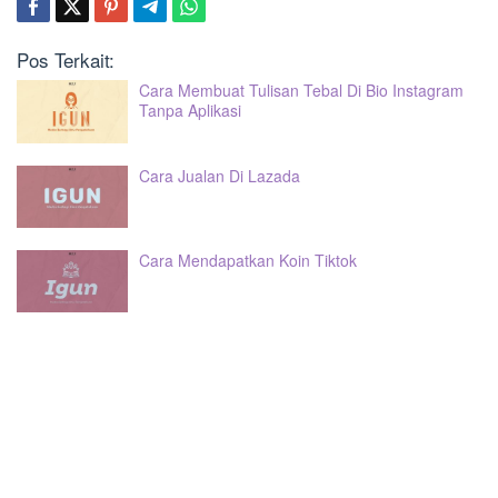
Pos Terkait:
Cara Membuat Tulisan Tebal Di Bio Instagram
Tanpa Aplikasi
Cara Jualan Di Lazada
Cara Mendapatkan Koin Tiktok