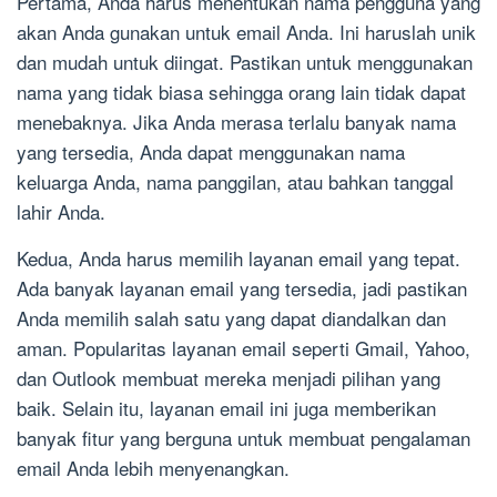
Pertama, Anda harus menentukan nama pengguna yang
akan Anda gunakan untuk email Anda. Ini haruslah unik
dan mudah untuk diingat. Pastikan untuk menggunakan
nama yang tidak biasa sehingga orang lain tidak dapat
menebaknya. Jika Anda merasa terlalu banyak nama
yang tersedia, Anda dapat menggunakan nama
keluarga Anda, nama panggilan, atau bahkan tanggal
lahir Anda.
Kedua, Anda harus memilih layanan email yang tepat.
Ada banyak layanan email yang tersedia, jadi pastikan
Anda memilih salah satu yang dapat diandalkan dan
aman. Popularitas layanan email seperti Gmail, Yahoo,
dan Outlook membuat mereka menjadi pilihan yang
baik. Selain itu, layanan email ini juga memberikan
banyak fitur yang berguna untuk membuat pengalaman
email Anda lebih menyenangkan.