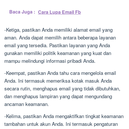
Baca Juga :
Cara Lupa Email Fb
-Ketiga, pastikan Anda memiliki alamat email yang
aman. Anda dapat memilih antara beberapa layanan
email yang tersedia. Pastikan layanan yang Anda
gunakan memiliki politik keamanan yang kuat dan
mampu melindungi informasi pribadi Anda.
-Keempat, pastikan Anda tahu cara mengelola email
Anda. Ini termasuk memeriksa kotak masuk Anda
secara rutin, menghapus email yang tidak dibutuhkan,
dan menghapus lampiran yang dapat mengundang
ancaman keamanan.
-Kelima, pastikan Anda mengaktifkan tingkat keamanan
tambahan untuk akun Anda. Ini termasuk pengaturan