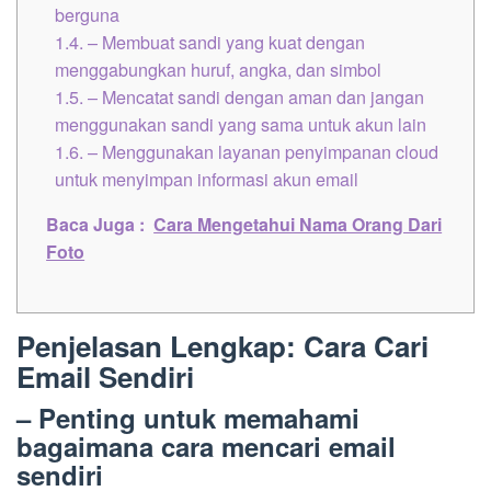
berguna
1.4.
– Membuat sandi yang kuat dengan
menggabungkan huruf, angka, dan simbol
1.5.
– Mencatat sandi dengan aman dan jangan
menggunakan sandi yang sama untuk akun lain
1.6.
– Menggunakan layanan penyimpanan cloud
untuk menyimpan informasi akun email
Baca Juga :
Cara Mengetahui Nama Orang Dari
Foto
Penjelasan Lengkap: Cara Cari
Email Sendiri
– Penting untuk memahami
bagaimana cara mencari email
sendiri