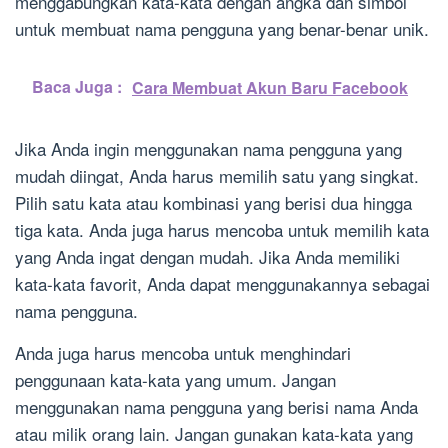
menggabungkan kata-kata dengan angka dan simbol
untuk membuat nama pengguna yang benar-benar unik.
Baca Juga :
Cara Membuat Akun Baru Facebook
Jika Anda ingin menggunakan nama pengguna yang
mudah diingat, Anda harus memilih satu yang singkat.
Pilih satu kata atau kombinasi yang berisi dua hingga
tiga kata. Anda juga harus mencoba untuk memilih kata
yang Anda ingat dengan mudah. Jika Anda memiliki
kata-kata favorit, Anda dapat menggunakannya sebagai
nama pengguna.
Anda juga harus mencoba untuk menghindari
penggunaan kata-kata yang umum. Jangan
menggunakan nama pengguna yang berisi nama Anda
atau milik orang lain. Jangan gunakan kata-kata yang