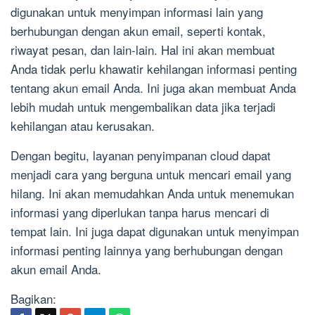
digunakan untuk menyimpan informasi lain yang
berhubungan dengan akun email, seperti kontak,
riwayat pesan, dan lain-lain. Hal ini akan membuat
Anda tidak perlu khawatir kehilangan informasi penting
tentang akun email Anda. Ini juga akan membuat Anda
lebih mudah untuk mengembalikan data jika terjadi
kehilangan atau kerusakan.
Dengan begitu, layanan penyimpanan cloud dapat
menjadi cara yang berguna untuk mencari email yang
hilang. Ini akan memudahkan Anda untuk menemukan
informasi yang diperlukan tanpa harus mencari di
tempat lain. Ini juga dapat digunakan untuk menyimpan
informasi penting lainnya yang berhubungan dengan
akun email Anda.
Bagikan: