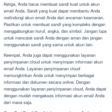
Ketiga, Anda harus membuat sandi kuat untuk akun
email Anda. Sandi yang kuat dapat membantu Anda
melindungi akun email Anda dari ancaman keamanan.
Pastikan untuk membuat sandi yang kompleks dengan
menggabungkan huruf, angka, dan simbol. Jangan lupa
untuk mencatat sandi Anda dengan aman dan jangan
menggunakan sandi yang sama untuk akun lain.
Keempat, Anda juga dapat menggunakan layanan
penyimpanan cloud untuk menyimpan informasi akun
email Anda. Layanan penyimpanan cloud
memungkinkan Anda untuk menyimpan berbagai
informasi dan dokumen secara online. Dengan
menggunakan layanan penyimpanan cloud, Anda dapat
dengan mudah mengakses informasi akun email Anda
dari mana saja.