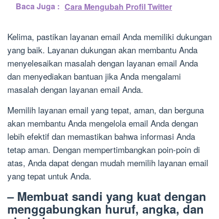
Baca Juga :
Cara Mengubah Profil Twitter
Kelima, pastikan layanan email Anda memiliki dukungan
yang baik. Layanan dukungan akan membantu Anda
menyelesaikan masalah dengan layanan email Anda
dan menyediakan bantuan jika Anda mengalami
masalah dengan layanan email Anda.
Memilih layanan email yang tepat, aman, dan berguna
akan membantu Anda mengelola email Anda dengan
lebih efektif dan memastikan bahwa informasi Anda
tetap aman. Dengan mempertimbangkan poin-poin di
atas, Anda dapat dengan mudah memilih layanan email
yang tepat untuk Anda.
– Membuat sandi yang kuat dengan
menggabungkan huruf, angka, dan