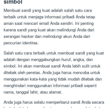
simbol
Membuat sandi yang kuat adalah salah satu cara
terbaik untuk menjaga informasi pribadi Anda tetap
aman saat mencari email Anda sendiri. Ini penting
karena sandi yang kuat akan melindungi Anda dari
serangan hacker dan melindungi akun Anda dari
pencurian identitas.
Salah satu cara terbaik untuk membuat sandi yang kuat
adalah dengan menggabungkan huruf, angka, dan
simbol. Ini akan membuat sandi Anda lebih sulit untuk
ditebak oleh peretas. Anda juga harus mencoba untuk
menggunakan kata-kata yang tidak mudah ditebak dan
menghindari menggunakan informasi pribadi seperti
nama, tanggal lahir, atau alamat.
Anda juga harus selalu memperbarui sandi Anda secara