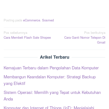
Posting pada
eCommerce
,
Sosmed
Navigasi
Pos sebelumnya
Pos berikutnya
Cara Membeli Flash Sale Shopee
Cara Ganti Nomor Telepon Di
pos
Gmail
Arikel Terbaru
Kemajuan Terbaru dalam Pengolahan Data Komputer
Membangun Keandalan Komputer: Strategi Backup
yang Efektif
Sistem Operasi: Memilih yang Tepat untuk Kebutuhan
Anda
Komputer dan Internet of Things (IoT): Menjelajahi