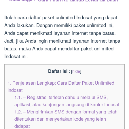
Itulah cara daftar paket unlimited Indosat yang dapat
Anda lakukan. Dengan memiliki paket unlimited ini,
Anda dapat menikmati layanan internet tanpa batas.
Jadi, jika Anda ingin menikmati layanan internet tanpa
batas, maka Anda dapat mendaftar paket unlimited
Indosat ini.
Daftar Isi :
[
hide
]
1.
Penjelasan Lengkap: Cara Daftar Paket Unlimited
Indosat
1.1.
– Registrasi terlebih dahulu melalui SMS,
aplikasi, atau kunjungan langsung di kantor Indosat
1.2.
– Mengirimkan SMS dengan format yang telah
ditentukan dan menyertakan kode yang telah
didapat