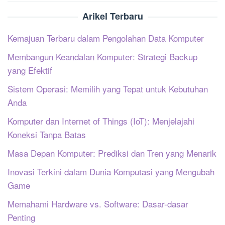
Arikel Terbaru
Kemajuan Terbaru dalam Pengolahan Data Komputer
Membangun Keandalan Komputer: Strategi Backup
yang Efektif
Sistem Operasi: Memilih yang Tepat untuk Kebutuhan
Anda
Komputer dan Internet of Things (IoT): Menjelajahi
Koneksi Tanpa Batas
Masa Depan Komputer: Prediksi dan Tren yang Menarik
Inovasi Terkini dalam Dunia Komputasi yang Mengubah
Game
Memahami Hardware vs. Software: Dasar-dasar
Penting