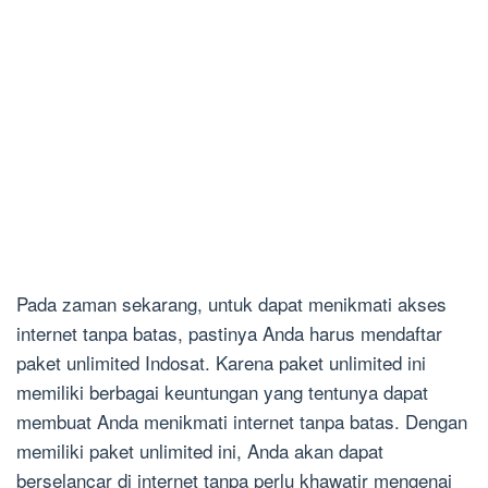
Pada zaman sekarang, untuk dapat menikmati akses
internet tanpa batas, pastinya Anda harus mendaftar
paket unlimited Indosat. Karena paket unlimited ini
memiliki berbagai keuntungan yang tentunya dapat
membuat Anda menikmati internet tanpa batas. Dengan
memiliki paket unlimited ini, Anda akan dapat
berselancar di internet tanpa perlu khawatir mengenai