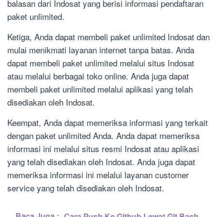
balasan dari Indosat yang berisi informasi pendaftaran
paket unlimited.
Ketiga, Anda dapat membeli paket unlimited Indosat dan
mulai menikmati layanan internet tanpa batas. Anda
dapat membeli paket unlimited melalui situs Indosat
atau melalui berbagai toko online. Anda juga dapat
membeli paket unlimited melalui aplikasi yang telah
disediakan oleh Indosat.
Keempat, Anda dapat memeriksa informasi yang terkait
dengan paket unlimited Anda. Anda dapat memeriksa
informasi ini melalui situs resmi Indosat atau aplikasi
yang telah disediakan oleh Indosat. Anda juga dapat
memeriksa informasi ini melalui layanan customer
service yang telah disediakan oleh Indosat.
Baca Juga :
Cara Push Ke Github Lewat Git Bash