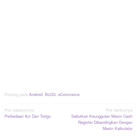
Posting pada
Android
,
BLOG
,
eCommerce
Navigasi
Pos sebelumnya
Pos berikutnya
Perbedaan Aci Dan Terigu
Sebutkan Keunggulan Mesin Cash
pos
Register Dibandingkan Dengan
Mesin Kalkulator