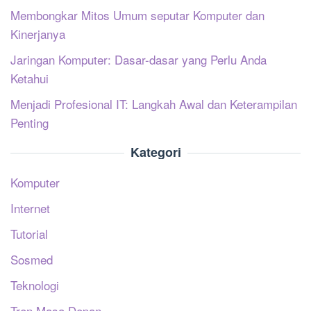
Membongkar Mitos Umum seputar Komputer dan
Kinerjanya
Jaringan Komputer: Dasar-dasar yang Perlu Anda
Ketahui
Menjadi Profesional IT: Langkah Awal dan Keterampilan
Penting
Kategori
Komputer
Internet
Tutorial
Sosmed
Teknologi
Tren Masa Depan