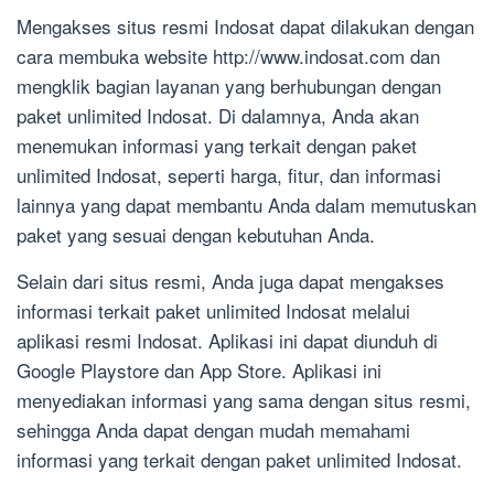
Mengakses situs resmi Indosat dapat dilakukan dengan
cara membuka website http://www.indosat.com dan
mengklik bagian layanan yang berhubungan dengan
paket unlimited Indosat. Di dalamnya, Anda akan
menemukan informasi yang terkait dengan paket
unlimited Indosat, seperti harga, fitur, dan informasi
lainnya yang dapat membantu Anda dalam memutuskan
paket yang sesuai dengan kebutuhan Anda.
Selain dari situs resmi, Anda juga dapat mengakses
informasi terkait paket unlimited Indosat melalui
aplikasi resmi Indosat. Aplikasi ini dapat diunduh di
Google Playstore dan App Store. Aplikasi ini
menyediakan informasi yang sama dengan situs resmi,
sehingga Anda dapat dengan mudah memahami
informasi yang terkait dengan paket unlimited Indosat.