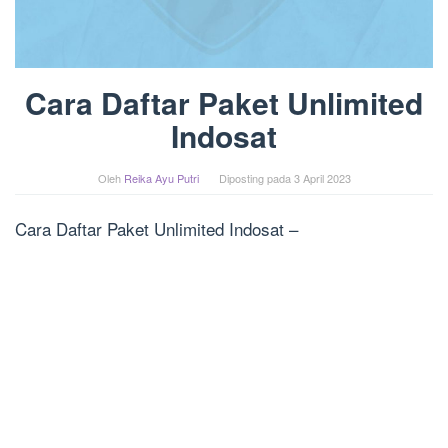
Cara Daftar Paket Unlimited
Indosat
Oleh
Reika Ayu Putri
Diposting pada
3 April 2023
Cara Daftar Paket Unlimited Indosat –