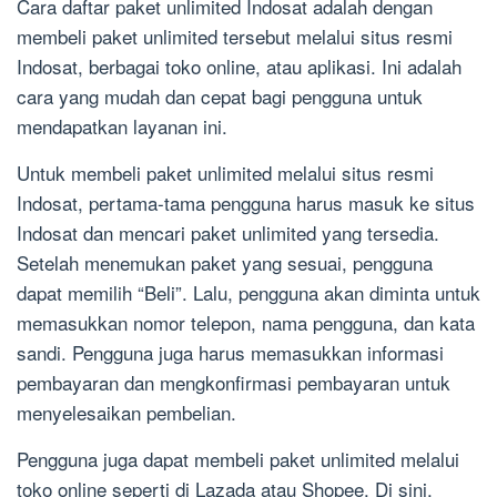
Cara daftar paket unlimited Indosat adalah dengan
membeli paket unlimited tersebut melalui situs resmi
Indosat, berbagai toko online, atau aplikasi. Ini adalah
cara yang mudah dan cepat bagi pengguna untuk
mendapatkan layanan ini.
Untuk membeli paket unlimited melalui situs resmi
Indosat, pertama-tama pengguna harus masuk ke situs
Indosat dan mencari paket unlimited yang tersedia.
Setelah menemukan paket yang sesuai, pengguna
dapat memilih “Beli”. Lalu, pengguna akan diminta untuk
memasukkan nomor telepon, nama pengguna, dan kata
sandi. Pengguna juga harus memasukkan informasi
pembayaran dan mengkonfirmasi pembayaran untuk
menyelesaikan pembelian.
Pengguna juga dapat membeli paket unlimited melalui
toko online seperti di Lazada atau Shopee. Di sini,