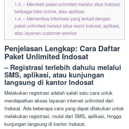
1.3.
– Membeli paket unlimited melalui situs Indosat,
berbagai toko online, atau aplikasi
1.4.
– Memeriksa informasi yang terkait dengan
paket unlimited melalui situs resmi Indosat, aplikasi,
atau layanan customer service
Penjelasan Lengkap: Cara Daftar
Paket Unlimited Indosat
– Registrasi terlebih dahulu melalui
SMS, aplikasi, atau kunjungan
langsung di kantor Indosat
Melakukan registrasi adalah salah satu cara untuk
mendapatkan akses layanan internet unlimited dari
Indosat. Ada beberapa cara yang dapat dilakukan untuk
melakukan registrasi, mulai dari SMS, aplikasi, hingga
kunjungan langsung di kantor Indosat.