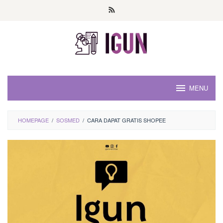
Loncat
ke
konten
MENU
HOMEPAGE
/
SOSMED
/
CARA DAPAT GRATIS SHOPEE