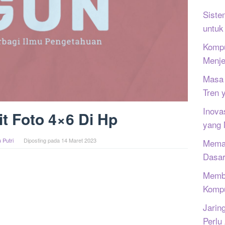
Siste
untuk
Kompu
Menje
Masa 
Tren 
Inova
it Foto 4×6 Di Hp
yang
 Putri
Diposting pada
14 Maret 2023
Memah
Dasar
Memb
Kompu
Jarin
Perlu