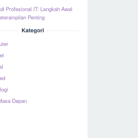
di Profesional IT: Langkah Awal
eterampilan Penting
Kategori
uter
et
al
ed
logi
Masa Depan