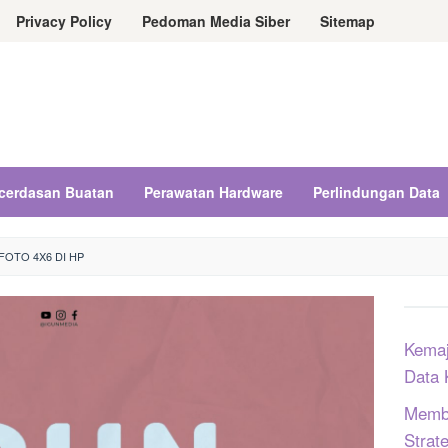
Privacy Policy
Pedoman Media Siber
Sitemap
cerdasan Buatan
Perawatan Hardware
Perlindungan Data
FOTO 4X6 DI HP
Kemaj
Data 
Memba
Strat