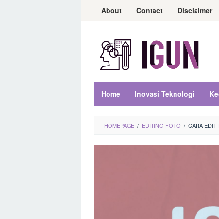
Loncat
About
Contact
Disclaimer
ke
konten
Home
Inovasi Teknologi
Ke
HOMEPAGE
/
EDITING FOTO
/
CARA EDIT 