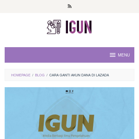
Loncat
ke
konten
MENU
HOMEPAGE
/
BLOG
/
CARA GANTI AKUN DANA DI LAZADA