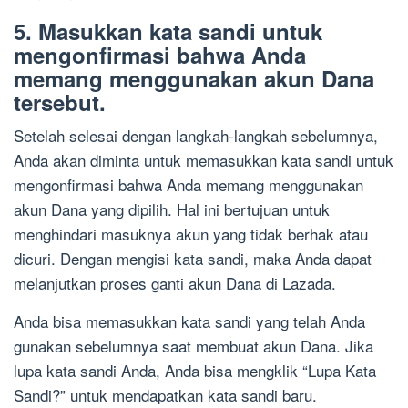
5. Masukkan kata sandi untuk
mengonfirmasi bahwa Anda
memang menggunakan akun Dana
tersebut.
Setelah selesai dengan langkah-langkah sebelumnya,
Anda akan diminta untuk memasukkan kata sandi untuk
mengonfirmasi bahwa Anda memang menggunakan
akun Dana yang dipilih. Hal ini bertujuan untuk
menghindari masuknya akun yang tidak berhak atau
dicuri. Dengan mengisi kata sandi, maka Anda dapat
melanjutkan proses ganti akun Dana di Lazada.
Anda bisa memasukkan kata sandi yang telah Anda
gunakan sebelumnya saat membuat akun Dana. Jika
lupa kata sandi Anda, Anda bisa mengklik “Lupa Kata
Sandi?” untuk mendapatkan kata sandi baru.