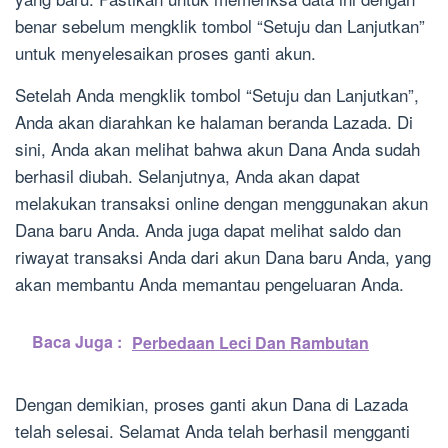
benar sebelum mengklik tombol “Setuju dan Lanjutkan”
untuk menyelesaikan proses ganti akun.
Setelah Anda mengklik tombol “Setuju dan Lanjutkan”,
Anda akan diarahkan ke halaman beranda Lazada. Di
sini, Anda akan melihat bahwa akun Dana Anda sudah
berhasil diubah. Selanjutnya, Anda akan dapat
melakukan transaksi online dengan menggunakan akun
Dana baru Anda. Anda juga dapat melihat saldo dan
riwayat transaksi Anda dari akun Dana baru Anda, yang
akan membantu Anda memantau pengeluaran Anda.
Baca Juga :
Perbedaan Leci Dan Rambutan
Dengan demikian, proses ganti akun Dana di Lazada
telah selesai. Selamat Anda telah berhasil mengganti