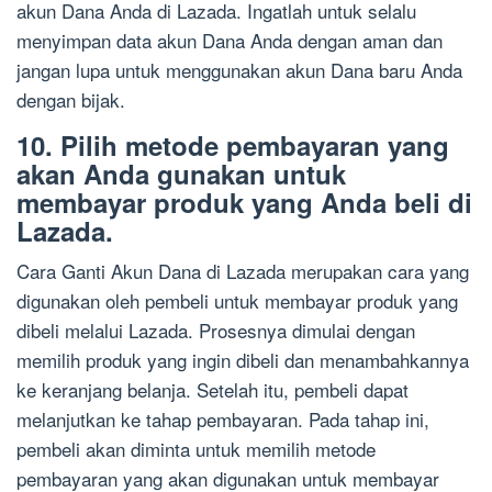
akun Dana Anda di Lazada. Ingatlah untuk selalu
menyimpan data akun Dana Anda dengan aman dan
jangan lupa untuk menggunakan akun Dana baru Anda
dengan bijak.
10. Pilih metode pembayaran yang
akan Anda gunakan untuk
membayar produk yang Anda beli di
Lazada.
Cara Ganti Akun Dana di Lazada merupakan cara yang
digunakan oleh pembeli untuk membayar produk yang
dibeli melalui Lazada. Prosesnya dimulai dengan
memilih produk yang ingin dibeli dan menambahkannya
ke keranjang belanja. Setelah itu, pembeli dapat
melanjutkan ke tahap pembayaran. Pada tahap ini,
pembeli akan diminta untuk memilih metode
pembayaran yang akan digunakan untuk membayar