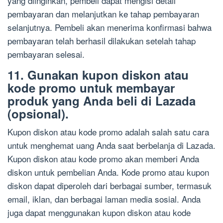
yang diinginkan, pembeli dapat mengisi detail
pembayaran dan melanjutkan ke tahap pembayaran
selanjutnya. Pembeli akan menerima konfirmasi bahwa
pembayaran telah berhasil dilakukan setelah tahap
pembayaran selesai.
11. Gunakan kupon diskon atau
kode promo untuk membayar
produk yang Anda beli di Lazada
(opsional).
Kupon diskon atau kode promo adalah salah satu cara
untuk menghemat uang Anda saat berbelanja di Lazada.
Kupon diskon atau kode promo akan memberi Anda
diskon untuk pembelian Anda. Kode promo atau kupon
diskon dapat diperoleh dari berbagai sumber, termasuk
email, iklan, dan berbagai laman media sosial. Anda
juga dapat menggunakan kupon diskon atau kode