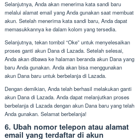
Selanjutnya, Anda akan menerima kata sandi baru
melalui alamat email yang Anda gunakan saat membuat
akun. Setelah menerima kata sandi baru, Anda dapat
memasukkannya ke dalam kolom yang tersedia.
Selanjutnya, tekan tombol “Oke” untuk menyelesaikan
proses ganti akun Dana di Lazada. Setelah selesai,
Anda akan dibawa ke halaman beranda akun Dana yang
baru Anda gunakan. Anda akan bisa menggunakan
akun Dana baru untuk berbelanja di Lazada.
Dengan demikian, Anda telah berhasil melakukan ganti
akun Dana di Lazada. Anda dapat melanjutkan proses
berbelanja di Lazada dengan akun Dana baru yang telah
Anda gunakan. Selamat berbelanja!
6. Ubah nomor telepon atau alamat
email yang terdaftar di akun