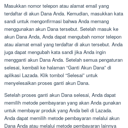
Masukkan nomor telepon atau alamat email yang
terdaftar di akun Dana Anda. Kemudian, masukkan kata
sandi untuk mengonfirmasi bahwa Anda memang
menggunakan akun Dana tersebut. Setelah masuk ke
akun Dana Anda, Anda dapat mengubah nomor telepon
atau alamat email yang terdaftar di akun tersebut. Anda
juga dapat mengubah kata sandi jika Anda ingin
mengganti akun Dana Anda. Setelah semua pengaturan
selesai, kembali ke halaman “Ganti Akun Dana” di
aplikasi Lazada. Klik tombol “Selesai” untuk
menyelesaikan proses ganti akun Dana.
Setelah proses ganti akun Dana selesai, Anda dapat
memilih metode pembayaran yang akan Anda gunakan
untuk membayar produk yang Anda beli di Lazada.
Anda dapat memilih metode pembayaran melalui akun
Dana Anda atau melalui metode pembayaran lainnya