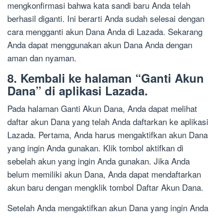
mengkonfirmasi bahwa kata sandi baru Anda telah
berhasil diganti. Ini berarti Anda sudah selesai dengan
cara mengganti akun Dana Anda di Lazada. Sekarang
Anda dapat menggunakan akun Dana Anda dengan
aman dan nyaman.
8. Kembali ke halaman “Ganti Akun
Dana” di aplikasi Lazada.
Pada halaman Ganti Akun Dana, Anda dapat melihat
daftar akun Dana yang telah Anda daftarkan ke aplikasi
Lazada. Pertama, Anda harus mengaktifkan akun Dana
yang ingin Anda gunakan. Klik tombol aktifkan di
sebelah akun yang ingin Anda gunakan. Jika Anda
belum memiliki akun Dana, Anda dapat mendaftarkan
akun baru dengan mengklik tombol Daftar Akun Dana.
Setelah Anda mengaktifkan akun Dana yang ingin Anda