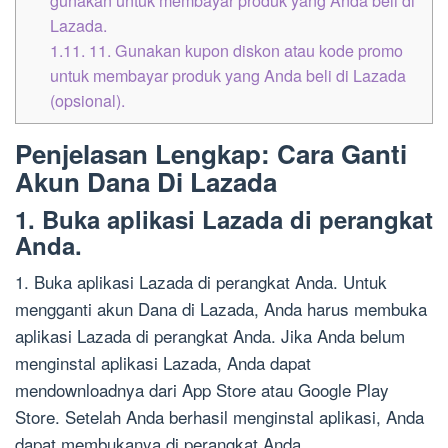
gunakan untuk membayar produk yang Anda beli di
Lazada.
1.11.
11. Gunakan kupon diskon atau kode promo
untuk membayar produk yang Anda beli di Lazada
(opsional).
Penjelasan Lengkap: Cara Ganti
Akun Dana Di Lazada
1. Buka aplikasi Lazada di perangkat
Anda.
1. Buka aplikasi Lazada di perangkat Anda. Untuk
mengganti akun Dana di Lazada, Anda harus membuka
aplikasi Lazada di perangkat Anda. Jika Anda belum
menginstal aplikasi Lazada, Anda dapat
mendownloadnya dari App Store atau Google Play
Store. Setelah Anda berhasil menginstal aplikasi, Anda
dapat membukanya di perangkat Anda.