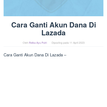
Cara Ganti Akun Dana Di
Lazada
Oleh
Reika Ayu Putri
Diposting pada
11 April 2023
Cara Ganti Akun Dana Di Lazada –