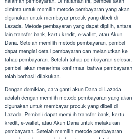
halaman pembayaran. Di halaman ini, pembeli akan
diminta untuk memilih metode pembayaran yang akan
digunakan untuk membayar produk yang dibeli di
Lazada. Metode pembayaran yang dapat dipilih, antara
lain transfer bank, kartu kredit, e-wallet, atau Akun
Dana. Setelah memilih metode pembayaran, pembeli
dapat mengisi detail pembayaran dan melanjutkan ke
tahap pembayaran. Setelah tahap pembayaran selesai,
pembeli akan menerima konfirmasi bahwa pembayaran
telah berhasil dilakukan.
Dengan demikian, cara ganti akun Dana di Lazada
adalah dengan memilih metode pembayaran yang akan
digunakan untuk membayar produk yang dibeli di
Lazada. Pembeli dapat memilih transfer bank, kartu
kredit, e-wallet, atau Akun Dana untuk melakukan
pembayaran. Setelah memilih metode pembayaran