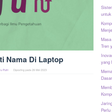
Siste
untuk
Kompu
Menje
Masa 
Tren 
Inova
ti Nama Di Laptop
yang
u Putri
Diposting pada
26 Mei 2023
Memah
Dasar
Memb
Kompu
Jarin
Perlu