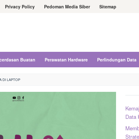
Privacy Policy
Pedoman Media Siber
Sitemap
cerdasan Buatan
Perawatan Hardware
Perlindungan Data
A DI LAPTOP
Kemaj
Data 
Memba
Strat