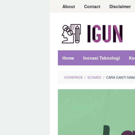
Loncat
About
Contact
Disclaimer
ke
konten
Home
Inovasi Teknologi
Ke
HOMEPAGE
/
SOSMED
/
CARA GANTI NAM