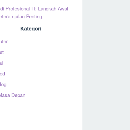
di Profesional IT: Langkah Awal
eterampilan Penting
Kategori
uter
et
al
ed
logi
Masa Depan