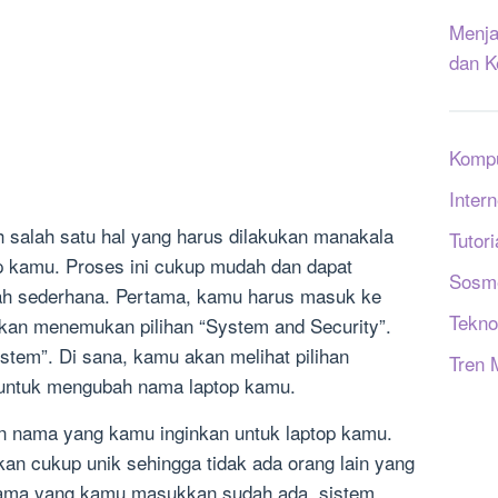
Menja
dan K
Komp
Intern
 salah satu hal yang harus dilakukan manakala
Tutori
 kamu. Proses ini cukup mudah dan dapat
Sosm
ah sederhana. Pertama, kamu harus masuk ke
Tekno
 akan menemukan pilihan “System and Security”.
System”. Di sana, kamu akan melihat pilihan
Tren 
i untuk mengubah nama laptop kamu.
n nama yang kamu inginkan untuk laptop kamu.
n cukup unik sehingga tidak ada orang lain yang
nama yang kamu masukkan sudah ada, sistem