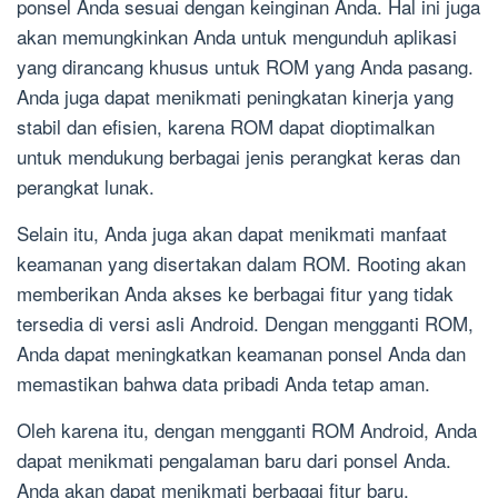
ponsel Anda sesuai dengan keinginan Anda. Hal ini juga
akan memungkinkan Anda untuk mengunduh aplikasi
yang dirancang khusus untuk ROM yang Anda pasang.
Anda juga dapat menikmati peningkatan kinerja yang
stabil dan efisien, karena ROM dapat dioptimalkan
untuk mendukung berbagai jenis perangkat keras dan
perangkat lunak.
Selain itu, Anda juga akan dapat menikmati manfaat
keamanan yang disertakan dalam ROM. Rooting akan
memberikan Anda akses ke berbagai fitur yang tidak
tersedia di versi asli Android. Dengan mengganti ROM,
Anda dapat meningkatkan keamanan ponsel Anda dan
memastikan bahwa data pribadi Anda tetap aman.
Oleh karena itu, dengan mengganti ROM Android, Anda
dapat menikmati pengalaman baru dari ponsel Anda.
Anda akan dapat menikmati berbagai fitur baru,