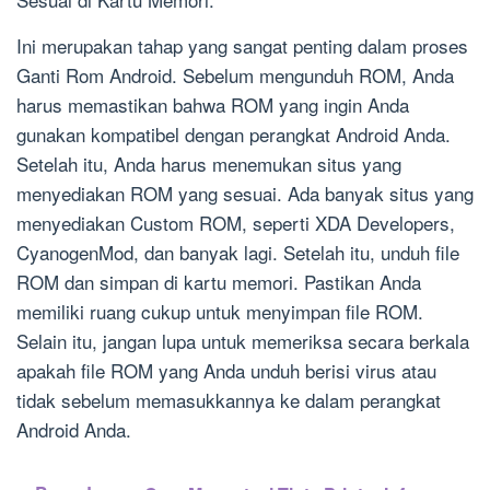
Ini merupakan tahap yang sangat penting dalam proses
Ganti Rom Android. Sebelum mengunduh ROM, Anda
harus memastikan bahwa ROM yang ingin Anda
gunakan kompatibel dengan perangkat Android Anda.
Setelah itu, Anda harus menemukan situs yang
menyediakan ROM yang sesuai. Ada banyak situs yang
menyediakan Custom ROM, seperti XDA Developers,
CyanogenMod, dan banyak lagi. Setelah itu, unduh file
ROM dan simpan di kartu memori. Pastikan Anda
memiliki ruang cukup untuk menyimpan file ROM.
Selain itu, jangan lupa untuk memeriksa secara berkala
apakah file ROM yang Anda unduh berisi virus atau
tidak sebelum memasukkannya ke dalam perangkat
Android Anda.