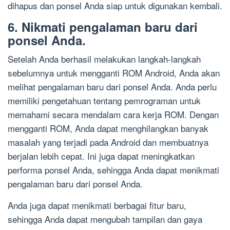
dihapus dan ponsel Anda siap untuk digunakan kembali.
6. Nikmati pengalaman baru dari
ponsel Anda.
Setelah Anda berhasil melakukan langkah-langkah
sebelumnya untuk mengganti ROM Android, Anda akan
melihat pengalaman baru dari ponsel Anda. Anda perlu
memiliki pengetahuan tentang pemrograman untuk
memahami secara mendalam cara kerja ROM. Dengan
mengganti ROM, Anda dapat menghilangkan banyak
masalah yang terjadi pada Android dan membuatnya
berjalan lebih cepat. Ini juga dapat meningkatkan
performa ponsel Anda, sehingga Anda dapat menikmati
pengalaman baru dari ponsel Anda.
Anda juga dapat menikmati berbagai fitur baru,
sehingga Anda dapat mengubah tampilan dan gaya