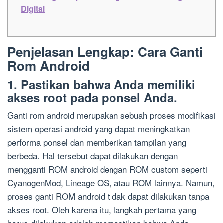
Digital
Penjelasan Lengkap: Cara Ganti
Rom Android
1. Pastikan bahwa Anda memiliki
akses root pada ponsel Anda.
Ganti rom android merupakan sebuah proses modifikasi
sistem operasi android yang dapat meningkatkan
performa ponsel dan memberikan tampilan yang
berbeda. Hal tersebut dapat dilakukan dengan
mengganti ROM android dengan ROM custom seperti
CyanogenMod, Lineage OS, atau ROM lainnya. Namun,
proses ganti ROM android tidak dapat dilakukan tanpa
akses root. Oleh karena itu, langkah pertama yang
harus dilakukan adalah memastikan bahwa Anda