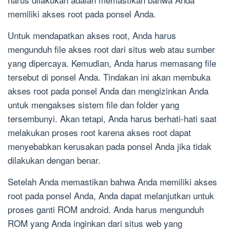
memiliki akses root pada ponsel Anda.
Untuk mendapatkan akses root, Anda harus
mengunduh file akses root dari situs web atau sumber
yang dipercaya. Kemudian, Anda harus memasang file
tersebut di ponsel Anda. Tindakan ini akan membuka
akses root pada ponsel Anda dan mengizinkan Anda
untuk mengakses sistem file dan folder yang
tersembunyi. Akan tetapi, Anda harus berhati-hati saat
melakukan proses root karena akses root dapat
menyebabkan kerusakan pada ponsel Anda jika tidak
dilakukan dengan benar.
Setelah Anda memastikan bahwa Anda memiliki akses
root pada ponsel Anda, Anda dapat melanjutkan untuk
proses ganti ROM android. Anda harus mengunduh
ROM yang Anda inginkan dari situs web yang