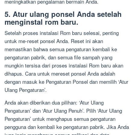
meningkatkan pengalaman bermain Anda.
5. Atur ulang ponsel Anda setelah
menginstal rom baru.
Setelah proses instalasi Rom baru selesai, penting
untuk me-reset ponsel Anda. Reset ini akan
memastikan bahwa semua pengaturan kembali ke
pengaturan pabrik, dan semua file sampah yang
mungkin tersisa dari proses instalasi Rom baru akan
dihapus. Cara untuk mereset ponsel Anda adalah
dengan masuk ke Pengaturan Ponsel dan memilih ‘Atur
Ulang Pengaturan’.
Anda akan diberikan dua pilihan: ‘Atur Ulang
Pengaturan’ dan ‘Atur Ulang Penuh’. Pilih ‘Atur Ulang
Pengaturan’ untuk menghapus semua pengaturan
pengguna dan kembali ke pengaturan pabrik. Jika Anda
juga ingin menghapus semua aplikasi dan data