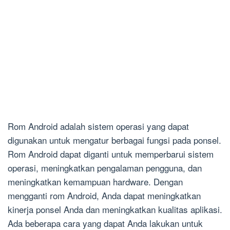
Rom Android adalah sistem operasi yang dapat
digunakan untuk mengatur berbagai fungsi pada ponsel.
Rom Android dapat diganti untuk memperbarui sistem
operasi, meningkatkan pengalaman pengguna, dan
meningkatkan kemampuan hardware. Dengan
mengganti rom Android, Anda dapat meningkatkan
kinerja ponsel Anda dan meningkatkan kualitas aplikasi.
Ada beberapa cara yang dapat Anda lakukan untuk