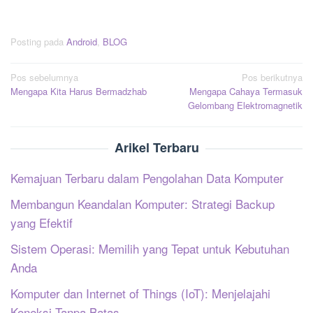
Posting pada
Android
,
BLOG
Navigasi
Pos sebelumnya
Pos berikutnya
Mengapa Kita Harus Bermadzhab
Mengapa Cahaya Termasuk
pos
Gelombang Elektromagnetik
Arikel Terbaru
Kemajuan Terbaru dalam Pengolahan Data Komputer
Membangun Keandalan Komputer: Strategi Backup
yang Efektif
Sistem Operasi: Memilih yang Tepat untuk Kebutuhan
Anda
Komputer dan Internet of Things (IoT): Menjelajahi
Koneksi Tanpa Batas