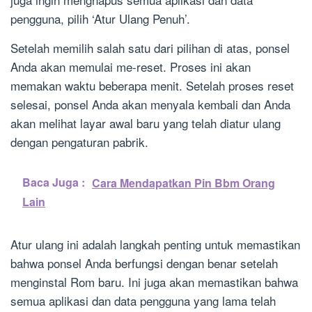
pengguna, pilih ‘Atur Ulang Penuh’.
Setelah memilih salah satu dari pilihan di atas, ponsel
Anda akan memulai me-reset. Proses ini akan
memakan waktu beberapa menit. Setelah proses reset
selesai, ponsel Anda akan menyala kembali dan Anda
akan melihat layar awal baru yang telah diatur ulang
dengan pengaturan pabrik.
Baca Juga :
Cara Mendapatkan Pin Bbm Orang
Lain
Atur ulang ini adalah langkah penting untuk memastikan
bahwa ponsel Anda berfungsi dengan benar setelah
menginstal Rom baru. Ini juga akan memastikan bahwa
semua aplikasi dan data pengguna yang lama telah