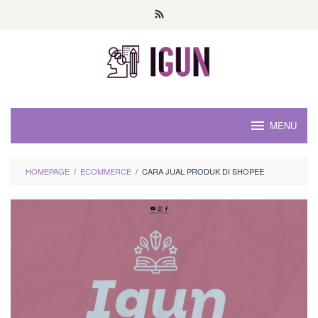
Loncat
ke
konten
MENU
HOMEPAGE
/
ECOMMERCE
/
CARA JUAL PRODUK DI SHOPEE