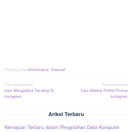
Posting pada
eCommerce
,
Sosmed
Navigasi
Pos sebelumnya
Pos berikutnya
Cara Mengetahui Trending Di
Cara Melihat Profile Picture
pos
Instagram
Instagram
Arikel Terbaru
Kemajuan Terbaru dalam Pengolahan Data Komputer