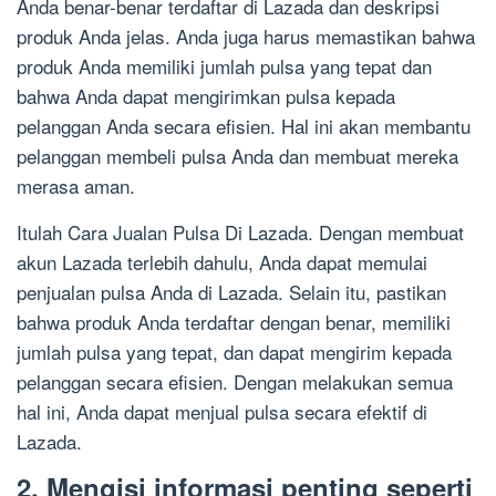
Anda benar-benar terdaftar di Lazada dan deskripsi
produk Anda jelas. Anda juga harus memastikan bahwa
produk Anda memiliki jumlah pulsa yang tepat dan
bahwa Anda dapat mengirimkan pulsa kepada
pelanggan Anda secara efisien. Hal ini akan membantu
pelanggan membeli pulsa Anda dan membuat mereka
merasa aman.
Itulah Cara Jualan Pulsa Di Lazada. Dengan membuat
akun Lazada terlebih dahulu, Anda dapat memulai
penjualan pulsa Anda di Lazada. Selain itu, pastikan
bahwa produk Anda terdaftar dengan benar, memiliki
jumlah pulsa yang tepat, dan dapat mengirim kepada
pelanggan secara efisien. Dengan melakukan semua
hal ini, Anda dapat menjual pulsa secara efektif di
Lazada.
2. Mengisi informasi penting seperti