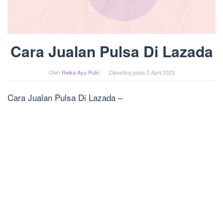
Cara Jualan Pulsa Di Lazada
Oleh
Reika Ayu Putri
Diposting pada
5 April 2023
Cara Jualan Pulsa Di Lazada –