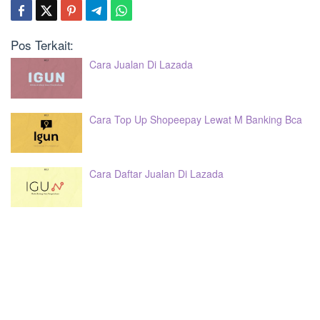
Pos Terkait:
Cara Jualan Di Lazada
Cara Top Up Shopeepay Lewat M Banking Bca
Cara Daftar Jualan Di Lazada