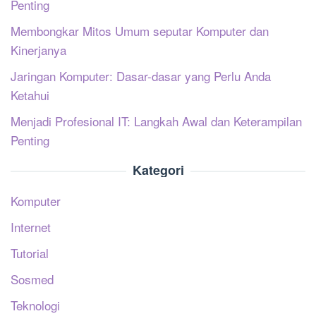
Penting
Membongkar Mitos Umum seputar Komputer dan
Kinerjanya
Jaringan Komputer: Dasar-dasar yang Perlu Anda
Ketahui
Menjadi Profesional IT: Langkah Awal dan Keterampilan
Penting
Kategori
Komputer
Internet
Tutorial
Sosmed
Teknologi