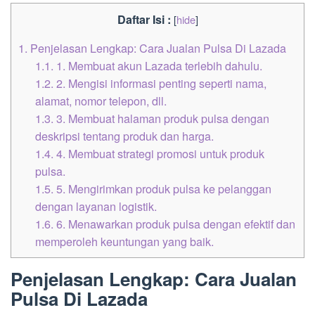
Daftar Isi :
[
hide
]
1.
Penjelasan Lengkap: Cara Jualan Pulsa Di Lazada
1.1.
1. Membuat akun Lazada terlebih dahulu.
1.2.
2. Mengisi informasi penting seperti nama,
alamat, nomor telepon, dll.
1.3.
3. Membuat halaman produk pulsa dengan
deskripsi tentang produk dan harga.
1.4.
4. Membuat strategi promosi untuk produk
pulsa.
1.5.
5. Mengirimkan produk pulsa ke pelanggan
dengan layanan logistik.
1.6.
6. Menawarkan produk pulsa dengan efektif dan
memperoleh keuntungan yang baik.
Penjelasan Lengkap: Cara Jualan
Pulsa Di Lazada