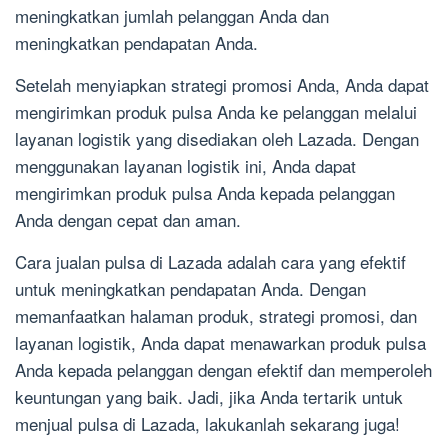
meningkatkan jumlah pelanggan Anda dan
meningkatkan pendapatan Anda.
Setelah menyiapkan strategi promosi Anda, Anda dapat
mengirimkan produk pulsa Anda ke pelanggan melalui
layanan logistik yang disediakan oleh Lazada. Dengan
menggunakan layanan logistik ini, Anda dapat
mengirimkan produk pulsa Anda kepada pelanggan
Anda dengan cepat dan aman.
Cara jualan pulsa di Lazada adalah cara yang efektif
untuk meningkatkan pendapatan Anda. Dengan
memanfaatkan halaman produk, strategi promosi, dan
layanan logistik, Anda dapat menawarkan produk pulsa
Anda kepada pelanggan dengan efektif dan memperoleh
keuntungan yang baik. Jadi, jika Anda tertarik untuk
menjual pulsa di Lazada, lakukanlah sekarang juga!