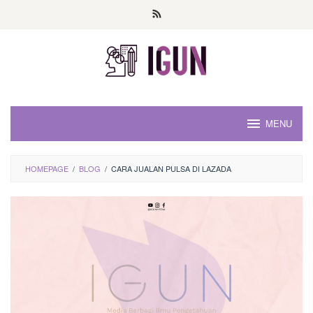
Loncat
ke
konten
MENU
HOMEPAGE
/
BLOG
/
CARA JUALAN PULSA DI LAZADA