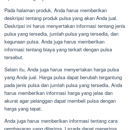
Pada halaman produk, Anda harus memberikan
deskripsi tentang produk pulsa yang akan Anda jual.
Deskripsi ini harus menyertakan informasi tentang jenis
pulsa yang tersedia, jumlah pulsa yang tersedia, dan
kegunaan pulsa. Anda juga harus memberikan
informasi tentang biaya yang terkait dengan pulsa
tersebut.
Selain itu, Anda juga harus menyertakan harga pulsa
yang Anda jual. Harga pulsa dapat berubah tergantung
pada jenis pulsa dan jumlah pulsa yang tersedia. Anda
harus memberikan informasi harga yang jelas dan
akurat agar pelanggan dapat membeli pulsa dengan
harga yang tepat.
Anda juga harus memberikan informasi tentang cara
pembayaran yang diterima. Lazada dapat menerima