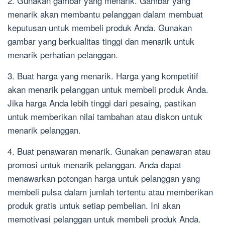
2. Gunakan gambar yang menarik. Gambar yang
menarik akan membantu pelanggan dalam membuat
keputusan untuk membeli produk Anda. Gunakan
gambar yang berkualitas tinggi dan menarik untuk
menarik perhatian pelanggan.
3. Buat harga yang menarik. Harga yang kompetitif
akan menarik pelanggan untuk membeli produk Anda.
Jika harga Anda lebih tinggi dari pesaing, pastikan
untuk memberikan nilai tambahan atau diskon untuk
menarik pelanggan.
4. Buat penawaran menarik. Gunakan penawaran atau
promosi untuk menarik pelanggan. Anda dapat
menawarkan potongan harga untuk pelanggan yang
membeli pulsa dalam jumlah tertentu atau memberikan
produk gratis untuk setiap pembelian. Ini akan
memotivasi pelanggan untuk membeli produk Anda.