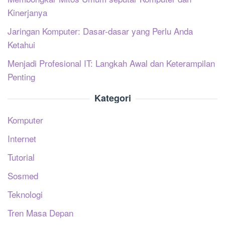
Kinerjanya
Jaringan Komputer: Dasar-dasar yang Perlu Anda
Ketahui
Menjadi Profesional IT: Langkah Awal dan Keterampilan
Penting
Kategori
Komputer
Internet
Tutorial
Sosmed
Teknologi
Tren Masa Depan