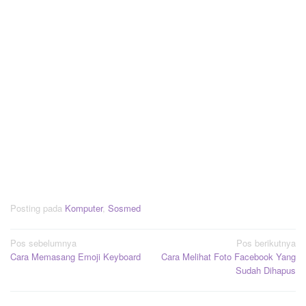
Posting pada
Komputer
,
Sosmed
Navigasi
Pos sebelumnya
Pos berikutnya
Cara Memasang Emoji Keyboard
Cara Melihat Foto Facebook Yang
pos
Sudah Dihapus