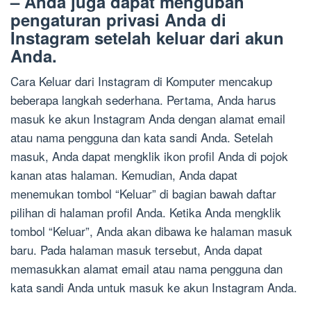
– Anda juga dapat mengubah
pengaturan privasi Anda di
Instagram setelah keluar dari akun
Anda.
Cara Keluar dari Instagram di Komputer mencakup
beberapa langkah sederhana. Pertama, Anda harus
masuk ke akun Instagram Anda dengan alamat email
atau nama pengguna dan kata sandi Anda. Setelah
masuk, Anda dapat mengklik ikon profil Anda di pojok
kanan atas halaman. Kemudian, Anda dapat
menemukan tombol “Keluar” di bagian bawah daftar
pilihan di halaman profil Anda. Ketika Anda mengklik
tombol “Keluar”, Anda akan dibawa ke halaman masuk
baru. Pada halaman masuk tersebut, Anda dapat
memasukkan alamat email atau nama pengguna dan
kata sandi Anda untuk masuk ke akun Instagram Anda.