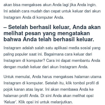
akan bisa mengakses akun Anda lagi jika Anda ingin.
Ini adalah cara mudah dan cepat untuk keluar dari akun
Instagram Anda di komputer Anda.
– Setelah berhasil keluar, Anda akan
melihat pesan yang mengatakan
bahwa Anda telah berhasil keluar.
Instagram adalah salah satu aplikasi media sosial yang
paling populer saat ini. Bagaimana cara keluar dari
Instagram di komputer? Cara ini dapat membantu Anda
dengan mudah keluar dari akun Instagram Anda.
Untuk memulai, Anda harus mengakses halaman utama
Instagram di komputer. Setelah itu, klik tombol profil di
pojok kanan atas layar. Ini akan membawa Anda ke
halaman profil Anda. Di sini Anda akan melihat opsi
‘Keluar’. Klik opsi ini untuk melanjutkan.