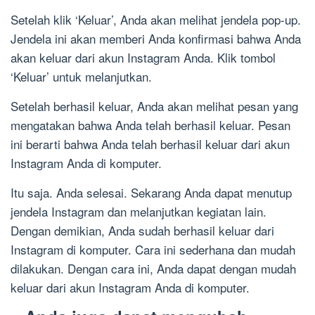
Setelah klik ‘Keluar’, Anda akan melihat jendela pop-up.
Jendela ini akan memberi Anda konfirmasi bahwa Anda
akan keluar dari akun Instagram Anda. Klik tombol
‘Keluar’ untuk melanjutkan.
Setelah berhasil keluar, Anda akan melihat pesan yang
mengatakan bahwa Anda telah berhasil keluar. Pesan
ini berarti bahwa Anda telah berhasil keluar dari akun
Instagram Anda di komputer.
Itu saja. Anda selesai. Sekarang Anda dapat menutup
jendela Instagram dan melanjutkan kegiatan lain.
Dengan demikian, Anda sudah berhasil keluar dari
Instagram di komputer. Cara ini sederhana dan mudah
dilakukan. Dengan cara ini, Anda dapat dengan mudah
keluar dari akun Instagram Anda di komputer.