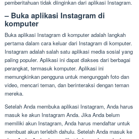
pemberitahuan tidak diinginkan dari aplikasi Instagram.
– Buka aplikasi Instagram di
komputer
Buka aplikasi Instagram di komputer adalah langkah
pertama dalam cara keluar dari Instagram di komputer.
Instagram adalah salah satu aplikasi media sosial yang
paling populer. Aplikasi ini dapat diakses dari berbagai
perangkat, termasuk komputer. Aplikasi ini
memungkinkan pengguna untuk mengunggah foto dan
video, mencari teman, dan berinteraksi dengan teman
mereka.
Setelah Anda membuka aplikasi Instagram, Anda harus
masuk ke akun Instagram Anda. Jika Anda belum
memiliki akun Instagram, Anda harus mendaftar untuk
membuat akun terlebih dahulu. Setelah Anda masuk ke