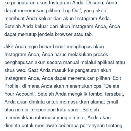
ke pengaturan akun Instagram Anda. Di sana, Anda
dapat menemukan pilihan ‘Log Out’, yang akan
membuat Anda keluar dari akun Instagram Anda.
Setelah Anda keluar dari akun Instagram Anda, Anda
dapat menutup jendela browser atau tab.
Jika Anda ingin benar-benar menghapus akun
Instagram Anda, Anda harus melakukan proses
penghapusan akun secara manual melalui aplikasi atau
situs web. Saat Anda masuk ke pengaturan akun
Instagram Anda, Anda dapat menemukan pilihan ‘Edit
Profile’, di mana Anda akan menemukan opsi ‘Delete
Your Account’. Setelah Anda mengklik tombol tersebut,
Anda akan diminta untuk memasukkan alamat email
atau nomor telepon dan kata sandi. Setelah
memasukkan informasi yang diminta, Anda akan
diminta untuk menjawab beberapa pertanyaan tentang