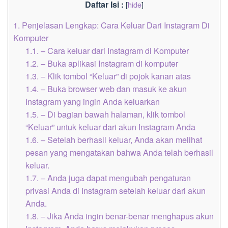
Daftar Isi :
[
hide
]
1.
Penjelasan Lengkap: Cara Keluar Dari Instagram Di
Komputer
1.1.
– Cara keluar dari Instagram di Komputer
1.2.
– Buka aplikasi Instagram di komputer
1.3.
– Klik tombol “Keluar” di pojok kanan atas
1.4.
– Buka browser web dan masuk ke akun
Instagram yang ingin Anda keluarkan
1.5.
– Di bagian bawah halaman, klik tombol
“Keluar” untuk keluar dari akun Instagram Anda
1.6.
– Setelah berhasil keluar, Anda akan melihat
pesan yang mengatakan bahwa Anda telah berhasil
keluar.
1.7.
– Anda juga dapat mengubah pengaturan
privasi Anda di Instagram setelah keluar dari akun
Anda.
1.8.
– Jika Anda ingin benar-benar menghapus akun