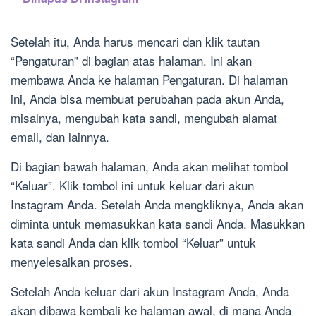
Setelah itu, Anda harus mencari dan klik tautan
“Pengaturan” di bagian atas halaman. Ini akan
membawa Anda ke halaman Pengaturan. Di halaman
ini, Anda bisa membuat perubahan pada akun Anda,
misalnya, mengubah kata sandi, mengubah alamat
email, dan lainnya.
Di bagian bawah halaman, Anda akan melihat tombol
“Keluar”. Klik tombol ini untuk keluar dari akun
Instagram Anda. Setelah Anda mengkliknya, Anda akan
diminta untuk memasukkan kata sandi Anda. Masukkan
kata sandi Anda dan klik tombol “Keluar” untuk
menyelesaikan proses.
Setelah Anda keluar dari akun Instagram Anda, Anda
akan dibawa kembali ke halaman awal, di mana Anda