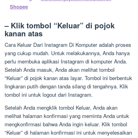
Shopee
– Klik tombol “Keluar” di pojok
kanan atas
Cara Keluar Dari Instagram Di Komputer adalah proses
yang cukup mudah. Untuk melakukannya, Anda hanya
perlu membuka aplikasi Instagram di komputer Anda.
Setelah Anda masuk, Anda akan melihat tombol
“Keluar” di pojok kanan atas layar. Tombol ini berbentuk
lingkaran putih dengan tanda silang di tengahnya. Klik
tombol ini untuk logout dari Instagram.
Setelah Anda mengklik tombol Keluar, Anda akan
melihat halaman konfirmasi yang meminta Anda untuk
mengkonfirmasi bahwa Anda ingin keluar. Klik tombol
“Keluar” di halaman konfirmasi ini untuk menyelesaikan