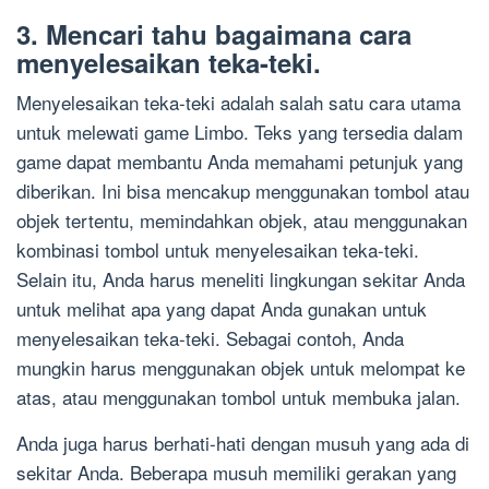
3. Mencari tahu bagaimana cara
menyelesaikan teka-teki.
Menyelesaikan teka-teki adalah salah satu cara utama
untuk melewati game Limbo. Teks yang tersedia dalam
game dapat membantu Anda memahami petunjuk yang
diberikan. Ini bisa mencakup menggunakan tombol atau
objek tertentu, memindahkan objek, atau menggunakan
kombinasi tombol untuk menyelesaikan teka-teki.
Selain itu, Anda harus meneliti lingkungan sekitar Anda
untuk melihat apa yang dapat Anda gunakan untuk
menyelesaikan teka-teki. Sebagai contoh, Anda
mungkin harus menggunakan objek untuk melompat ke
atas, atau menggunakan tombol untuk membuka jalan.
Anda juga harus berhati-hati dengan musuh yang ada di
sekitar Anda. Beberapa musuh memiliki gerakan yang