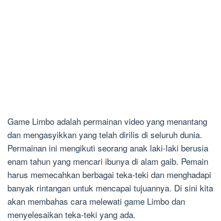
Game Limbo adalah permainan video yang menantang
dan mengasyikkan yang telah dirilis di seluruh dunia.
Permainan ini mengikuti seorang anak laki-laki berusia
enam tahun yang mencari ibunya di alam gaib. Pemain
harus memecahkan berbagai teka-teki dan menghadapi
banyak rintangan untuk mencapai tujuannya. Di sini kita
akan membahas cara melewati game Limbo dan
menyelesaikan teka-teki yang ada.