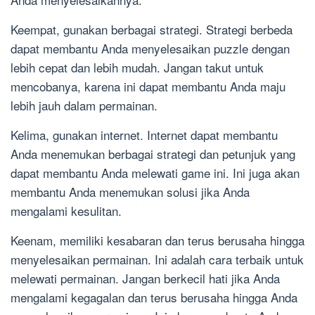
Keempat, gunakan berbagai strategi. Strategi berbeda
dapat membantu Anda menyelesaikan puzzle dengan
lebih cepat dan lebih mudah. Jangan takut untuk
mencobanya, karena ini dapat membantu Anda maju
lebih jauh dalam permainan.
Kelima, gunakan internet. Internet dapat membantu
Anda menemukan berbagai strategi dan petunjuk yang
dapat membantu Anda melewati game ini. Ini juga akan
membantu Anda menemukan solusi jika Anda
mengalami kesulitan.
Keenam, memiliki kesabaran dan terus berusaha hingga
menyelesaikan permainan. Ini adalah cara terbaik untuk
melewati permainan. Jangan berkecil hati jika Anda
mengalami kegagalan dan terus berusaha hingga Anda