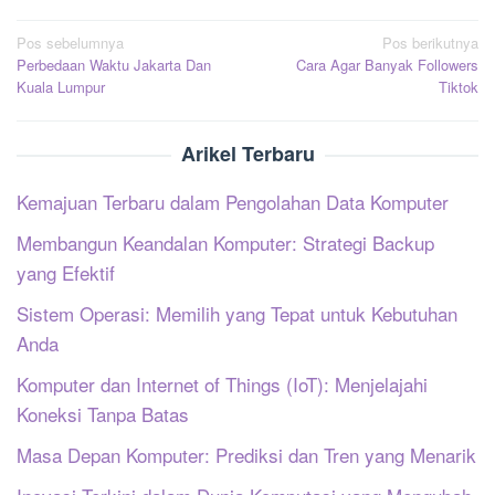
Navigasi
Pos sebelumnya
Pos berikutnya
Perbedaan Waktu Jakarta Dan
Cara Agar Banyak Followers
pos
Kuala Lumpur
Tiktok
Arikel Terbaru
Kemajuan Terbaru dalam Pengolahan Data Komputer
Membangun Keandalan Komputer: Strategi Backup
yang Efektif
Sistem Operasi: Memilih yang Tepat untuk Kebutuhan
Anda
Komputer dan Internet of Things (IoT): Menjelajahi
Koneksi Tanpa Batas
Masa Depan Komputer: Prediksi dan Tren yang Menarik