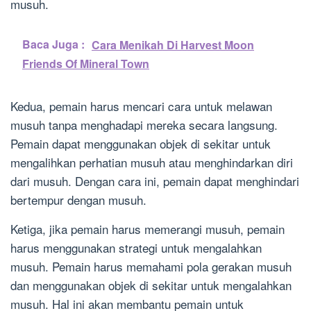
musuh.
Baca Juga :
Cara Menikah Di Harvest Moon
Friends Of Mineral Town
Kedua, pemain harus mencari cara untuk melawan
musuh tanpa menghadapi mereka secara langsung.
Pemain dapat menggunakan objek di sekitar untuk
mengalihkan perhatian musuh atau menghindarkan diri
dari musuh. Dengan cara ini, pemain dapat menghindari
bertempur dengan musuh.
Ketiga, jika pemain harus memerangi musuh, pemain
harus menggunakan strategi untuk mengalahkan
musuh. Pemain harus memahami pola gerakan musuh
dan menggunakan objek di sekitar untuk mengalahkan
musuh. Hal ini akan membantu pemain untuk