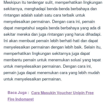
Meskipun itu terdengar sulit, memperhatikan lingkungan
sekitarnya, menghadapi benda-benda berbahaya dan
rintangan adalah salah satu cara terbaik untuk
menyelesaikan permainan. Dengan cara ini, pemain
dapat mengetahui segala benda berbahaya yang ada di
sekitar mereka dan juga rintangan yang harus dihadapi.
Ini akan membuat pemain lebih berhati-hati dan dapat
menyelesaikan permainan dengan lebih baik. Selain itu,
memperhatikan lingkungan sekitarnya juga dapat
membantu pemain untuk menemukan solusi yang tepat
untuk menyelesaikan permainan. Dengan cara ini,
pemain juga dapat menemukan cara yang lebih mudah
untuk menyelesaikan permainan.
Baca Juga :
Cara Masukin Voucher Unipin Free
Fire Indomaret