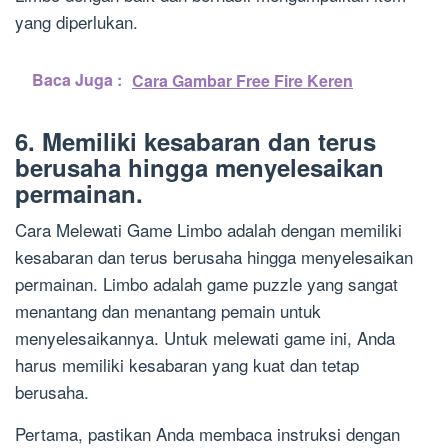
yang diperlukan.
Baca Juga :
Cara Gambar Free Fire Keren
6. Memiliki kesabaran dan terus
berusaha hingga menyelesaikan
permainan.
Cara Melewati Game Limbo adalah dengan memiliki
kesabaran dan terus berusaha hingga menyelesaikan
permainan. Limbo adalah game puzzle yang sangat
menantang dan menantang pemain untuk
menyelesaikannya. Untuk melewati game ini, Anda
harus memiliki kesabaran yang kuat dan tetap
berusaha.
Pertama, pastikan Anda membaca instruksi dengan