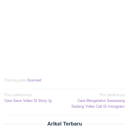
Posting pada
Sosmed
Navigasi
Pos sebelumnya
Pos berikutnya
Cara Save Video Di Story Ig
Cara Mengetahui Seseorang
pos
Sedang Video Call Di Instagram
Arikel Terbaru