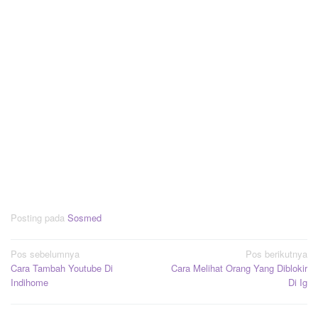
Posting pada
Sosmed
Navigasi
Pos sebelumnya
Pos berikutnya
Cara Tambah Youtube Di
Cara Melihat Orang Yang Diblokir
pos
Indihome
Di Ig