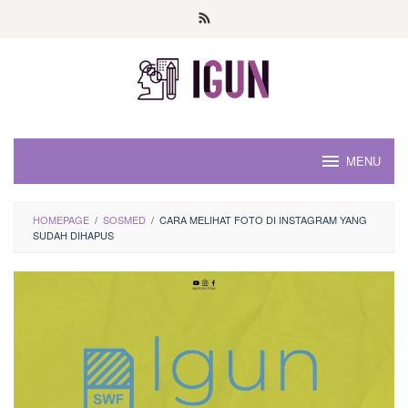
Loncat
ke
konten
MENU
HOMEPAGE
/
SOSMED
/
CARA MELIHAT FOTO DI INSTAGRAM YANG
SUDAH DIHAPUS