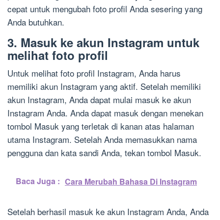
cepat untuk mengubah foto profil Anda sesering yang
Anda butuhkan.
3. Masuk ke akun Instagram untuk
melihat foto profil
Untuk melihat foto profil Instagram, Anda harus
memiliki akun Instagram yang aktif. Setelah memiliki
akun Instagram, Anda dapat mulai masuk ke akun
Instagram Anda. Anda dapat masuk dengan menekan
tombol Masuk yang terletak di kanan atas halaman
utama Instagram. Setelah Anda memasukkan nama
pengguna dan kata sandi Anda, tekan tombol Masuk.
Baca Juga :
Cara Merubah Bahasa Di Instagram
Setelah berhasil masuk ke akun Instagram Anda, Anda