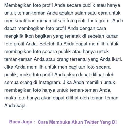
Membagikan foto profil Anda secara publik atau hanya
untuk teman-teman Anda adalah salah satu cara untuk
menikmati dan menampilkan foto profil Instagram. Anda
dapat membagikan foto profil Anda dengan cara
mengklik ikon bagikan yang terletak di sebelah kanan
foto profil Anda. Setelah itu Anda dapat memilih untuk
membagikan foto secara publik atau hanya untuk
teman-teman Anda atau orang tertentu yang Anda ikuti.
Jika Anda memilih untuk membagikan foto secara
publik, maka foto profil Anda akan dapat dilihat oleh
semua orang di Instagram. Jika Anda memilih untuk
membagikan foto hanya untuk teman-teman Anda,
maka foto hanya akan dapat dilihat oleh teman-teman
Anda saja.
Baca Juga :
Cara Membuka Akun Twitter Yang Di