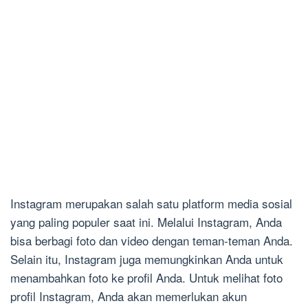
Instagram merupakan salah satu platform media sosial
yang paling populer saat ini. Melalui Instagram, Anda
bisa berbagi foto dan video dengan teman-teman Anda.
Selain itu, Instagram juga memungkinkan Anda untuk
menambahkan foto ke profil Anda. Untuk melihat foto
profil Instagram, Anda akan memerlukan akun