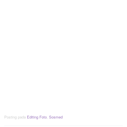
Posting pada
Editing Foto
,
Sosmed