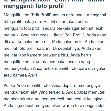
mengganti foto profil
Mengklik ikon “Edit Profil” adalah cara untuk mengganti
foto profil Instagram. Hal ini disarankan untuk
mengganti foto profil secara berkala agar terlihat lebih
menarik. Setelah mengklik ikon “Edit Profil”, Anda akan
dibawa ke halaman profil. Pada halaman ini Anda akan
melihat foto profil saat ini. Di sebelahnya, Anda akan
melihat ikon kamera berwarna biru. Anda harus
mengklik ikon ini untuk membuka jendela yang
memungkinkan Anda untuk memilih foto baru dari galeri
atau kamera Anda.
Ketika Anda memilih foto, Anda dapat memotongnya
menggunakan alat yang tersedia. Anda dapat memutar,
membesarkan atau memperkecil foto sesuai keinginan.
Anda juga dapat menyesuaikan warna foto dengan alat