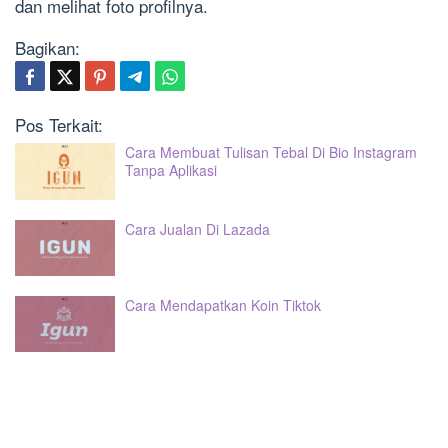
dan melihat foto profilnya.
Bagikan:
Pos Terkait:
Cara Membuat Tulisan Tebal Di Bio Instagram
Tanpa Aplikasi
Cara Jualan Di Lazada
Cara Mendapatkan Koin Tiktok