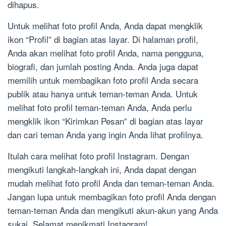
dihapus.
Untuk melihat foto profil Anda, Anda dapat mengklik
ikon “Profil” di bagian atas layar. Di halaman profil,
Anda akan melihat foto profil Anda, nama pengguna,
biografi, dan jumlah posting Anda. Anda juga dapat
memilih untuk membagikan foto profil Anda secara
publik atau hanya untuk teman-teman Anda. Untuk
melihat foto profil teman-teman Anda, Anda perlu
mengklik ikon “Kirimkan Pesan” di bagian atas layar
dan cari teman Anda yang ingin Anda lihat profilnya.
Itulah cara melihat foto profil Instagram. Dengan
mengikuti langkah-langkah ini, Anda dapat dengan
mudah melihat foto profil Anda dan teman-teman Anda.
Jangan lupa untuk membagikan foto profil Anda dengan
teman-teman Anda dan mengikuti akun-akun yang Anda
sukai. Selamat menikmati Instagram!