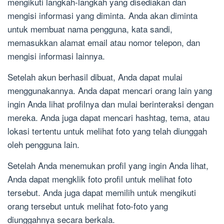
mengikuti langkah-langkah yang disediakan dan
mengisi informasi yang diminta. Anda akan diminta
untuk membuat nama pengguna, kata sandi,
memasukkan alamat email atau nomor telepon, dan
mengisi informasi lainnya.
Setelah akun berhasil dibuat, Anda dapat mulai
menggunakannya. Anda dapat mencari orang lain yang
ingin Anda lihat profilnya dan mulai berinteraksi dengan
mereka. Anda juga dapat mencari hashtag, tema, atau
lokasi tertentu untuk melihat foto yang telah diunggah
oleh pengguna lain.
Setelah Anda menemukan profil yang ingin Anda lihat,
Anda dapat mengklik foto profil untuk melihat foto
tersebut. Anda juga dapat memilih untuk mengikuti
orang tersebut untuk melihat foto-foto yang
diunggahnya secara berkala.