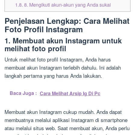
1.8.
8. Mengikuti akun-akun yang Anda sukai
Penjelasan Lengkap: Cara Melihat
Foto Profil Instagram
1. Membuat akun Instagram untuk
melihat foto profil
Untuk melihat foto profil Instagram, Anda harus
membuat akun Instagram terlebih dahulu. Ini adalah
langkah pertama yang harus Anda lakukan.
Baca Juga :
Cara Melihat Arsip Ig Di Pc
Membuat akun Instagram cukup mudah. Anda dapat
membuatnya melalui aplikasi Instagram di smartphone
atau melalui situs web. Saat membuat akun, Anda perlu