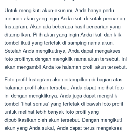
Untuk mengikuti akun-akun ini, Anda hanya perlu
mencari akun yang ingin Anda ikuti di kotak pencarian
Instagram. Akan ada beberapa hasil pencarian yang
ditampilkan. Pilih akun yang ingin Anda ikuti dan klik
tombol ikuti yang terletak di samping nama akun.
Setelah Anda mengikutinya, Anda dapat mengakses
foto profilnya dengan mengklik nama akun tersebut. Ini
akan mengambil Anda ke halaman profil akun tersebut.
Foto profil Instagram akan ditampilkan di bagian atas
halaman profil akun tersebut. Anda dapat melihat foto
ini dengan mengkliknya. Anda juga dapat mengklik
tombol ‘lihat semua’ yang terletak di bawah foto profil
untuk melihat lebih banyak foto profil yang
dipublikasikan oleh akun tersebut. Dengan mengikuti
akun yang Anda sukai, Anda dapat terus mengakses