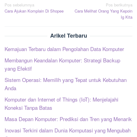
Navigasi
Pos sebelumnya
Pos berikutnya
Cara Ajukan Komplain Di Shopee
Cara Melihat Orang Yang Kepoin
pos
Ig Kita
Arikel Terbaru
Kemajuan Terbaru dalam Pengolahan Data Komputer
Membangun Keandalan Komputer: Strategi Backup
yang Efektif
Sistem Operasi: Memilih yang Tepat untuk Kebutuhan
Anda
Komputer dan Internet of Things (IoT): Menjelajahi
Koneksi Tanpa Batas
Masa Depan Komputer: Prediksi dan Tren yang Menarik
Inovasi Terkini dalam Dunia Komputasi yang Mengubah