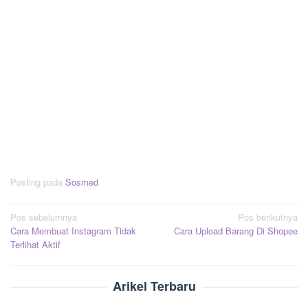
Posting pada
Sosmed
Navigasi
Pos sebelumnya
Pos berikutnya
Cara Membuat Instagram Tidak
Cara Upload Barang Di Shopee
pos
Terlihat Aktif
Arikel Terbaru