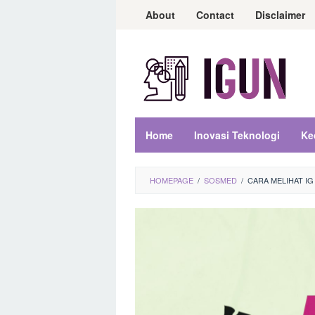
Loncat
About
Contact
Disclaimer
ke
konten
Home
Inovasi Teknologi
Ke
HOMEPAGE
/
SOSMED
/
CARA MELIHAT IG