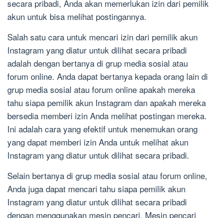
secara pribadi, Anda akan memerlukan izin dari pemilik
akun untuk bisa melihat postingannya.
Salah satu cara untuk mencari izin dari pemilik akun
Instagram yang diatur untuk dilihat secara pribadi
adalah dengan bertanya di grup media sosial atau
forum online. Anda dapat bertanya kepada orang lain di
grup media sosial atau forum online apakah mereka
tahu siapa pemilik akun Instagram dan apakah mereka
bersedia memberi izin Anda melihat postingan mereka.
Ini adalah cara yang efektif untuk menemukan orang
yang dapat memberi izin Anda untuk melihat akun
Instagram yang diatur untuk dilihat secara pribadi.
Selain bertanya di grup media sosial atau forum online,
Anda juga dapat mencari tahu siapa pemilik akun
Instagram yang diatur untuk dilihat secara pribadi
dengan menggunakan mesin pencari. Mesin pencari