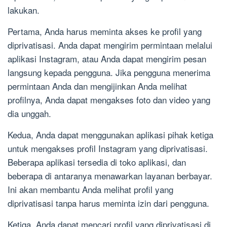
lakukan.
Pertama, Anda harus meminta akses ke profil yang
diprivatisasi. Anda dapat mengirim permintaan melalui
aplikasi Instagram, atau Anda dapat mengirim pesan
langsung kepada pengguna. Jika pengguna menerima
permintaan Anda dan mengijinkan Anda melihat
profilnya, Anda dapat mengakses foto dan video yang
dia unggah.
Kedua, Anda dapat menggunakan aplikasi pihak ketiga
untuk mengakses profil Instagram yang diprivatisasi.
Beberapa aplikasi tersedia di toko aplikasi, dan
beberapa di antaranya menawarkan layanan berbayar.
Ini akan membantu Anda melihat profil yang
diprivatisasi tanpa harus meminta izin dari pengguna.
Ketiga, Anda dapat mencari profil yang diprivatisasi di