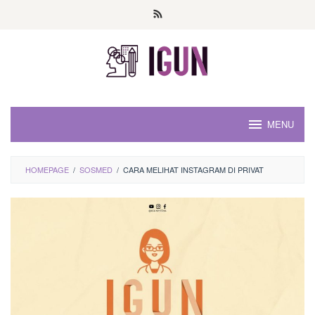
Loncat
ke
konten
MENU
HOMEPAGE
/
SOSMED
/
CARA MELIHAT INSTAGRAM DI PRIVAT