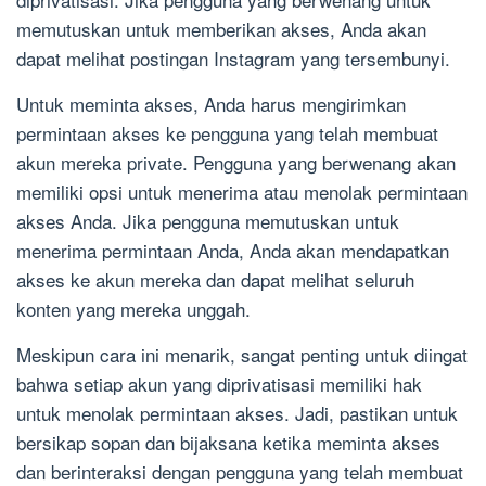
memutuskan untuk memberikan akses, Anda akan
dapat melihat postingan Instagram yang tersembunyi.
Untuk meminta akses, Anda harus mengirimkan
permintaan akses ke pengguna yang telah membuat
akun mereka private. Pengguna yang berwenang akan
memiliki opsi untuk menerima atau menolak permintaan
akses Anda. Jika pengguna memutuskan untuk
menerima permintaan Anda, Anda akan mendapatkan
akses ke akun mereka dan dapat melihat seluruh
konten yang mereka unggah.
Meskipun cara ini menarik, sangat penting untuk diingat
bahwa setiap akun yang diprivatisasi memiliki hak
untuk menolak permintaan akses. Jadi, pastikan untuk
bersikap sopan dan bijaksana ketika meminta akses
dan berinteraksi dengan pengguna yang telah membuat