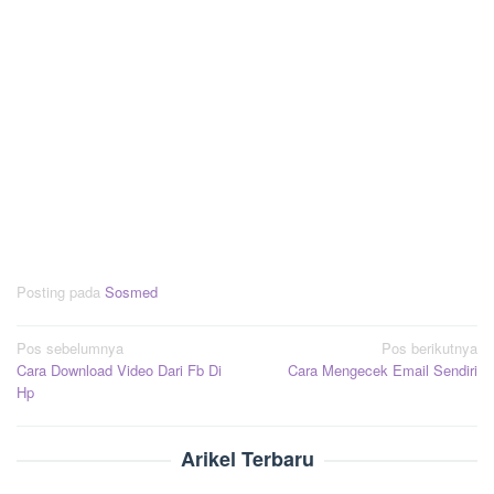
Posting pada
Sosmed
Navigasi
Pos sebelumnya
Pos berikutnya
Cara Download Video Dari Fb Di
Cara Mengecek Email Sendiri
pos
Hp
Arikel Terbaru