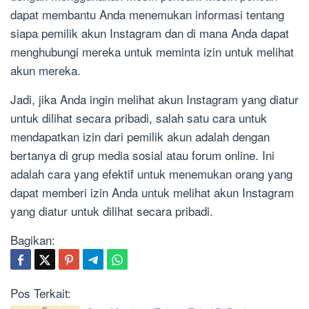
dapat membantu Anda menemukan informasi tentang
siapa pemilik akun Instagram dan di mana Anda dapat
menghubungi mereka untuk meminta izin untuk melihat
akun mereka.
Jadi, jika Anda ingin melihat akun Instagram yang diatur
untuk dilihat secara pribadi, salah satu cara untuk
mendapatkan izin dari pemilik akun adalah dengan
bertanya di grup media sosial atau forum online. Ini
adalah cara yang efektif untuk menemukan orang yang
dapat memberi izin Anda untuk melihat akun Instagram
yang diatur untuk dilihat secara pribadi.
Bagikan:
Pos Terkait: