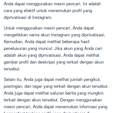
Anda dapat menggunakan mesin pencari. Ini adalah
cara yang efektif untuk menemukan profil yang
diprivatisasi di Instagram.
Untuk menggunakan mesin pencari, Anda dapat
mengetikkan nama akun Instagram yang diprivatisasi.
Kemudian, Anda dapat melihat beberapa hasil
penelusuran yang muncul. Jika akun yang Anda cari
adalah akun yang diprivatisasi, Anda dapat melihat
gambar profil dan deskripsi yang terkait dengan akun
tersebut.
Selain itu, Anda juga dapat melihat jumlah pengikut,
postingan, dan tagar yang terkait dengan akun tersebut.
Anda juga dapat melihat saluran berita yang mungkin
terkait dengan akun tersebut. Dengan menggunakan
mesin pencari, Anda dapat menemukan informasi yang