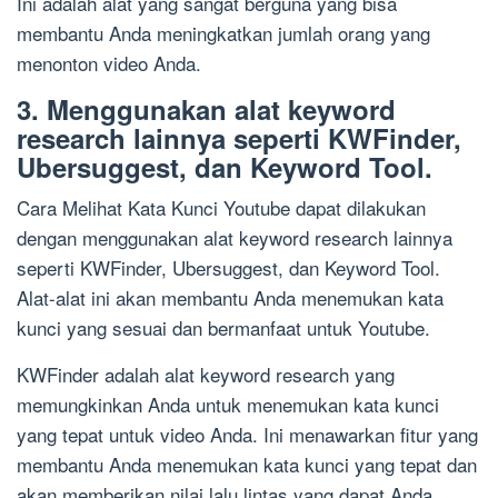
Ini adalah alat yang sangat berguna yang bisa
membantu Anda meningkatkan jumlah orang yang
menonton video Anda.
3. Menggunakan alat keyword
research lainnya seperti KWFinder,
Ubersuggest, dan Keyword Tool.
Cara Melihat Kata Kunci Youtube dapat dilakukan
dengan menggunakan alat keyword research lainnya
seperti KWFinder, Ubersuggest, dan Keyword Tool.
Alat-alat ini akan membantu Anda menemukan kata
kunci yang sesuai dan bermanfaat untuk Youtube.
KWFinder adalah alat keyword research yang
memungkinkan Anda untuk menemukan kata kunci
yang tepat untuk video Anda. Ini menawarkan fitur yang
membantu Anda menemukan kata kunci yang tepat dan
akan memberikan nilai lalu lintas yang dapat Anda