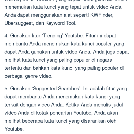
menemukan kata kunci yang tepat untuk video Anda.
Anda dapat menggunakan alat seperti KWFinder,
Ubersuggest, dan Keyword Tool.
4. Gunakan fitur ‘Trending’ Youtube. Fitur ini dapat
membantu Anda menemukan kata kunci populer yang
dapat Anda gunakan untuk video Anda. Anda juga dapat
melihat kata kunci yang paling populer di negara
tertentu dan bahkan kata kunci yang paling populer di
berbagai genre video.
5. Gunakan ‘Suggested Searches’. Ini adalah fitur yang
dapat membantu Anda menemukan kata kunci yang
terkait dengan video Anda. Ketika Anda menulis judul
video Anda di kotak pencarian Youtube, Anda akan
melihat beberapa kata kunci yang disarankan oleh
Youtube.