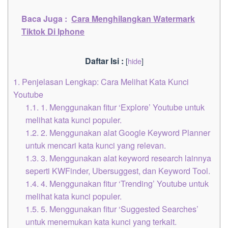
Baca Juga :
Cara Menghilangkan Watermark
Tiktok Di Iphone
Daftar Isi :
[
hide
]
1.
Penjelasan Lengkap: Cara Melihat Kata Kunci
Youtube
1.1.
1. Menggunakan fitur ‘Explore’ Youtube untuk
melihat kata kunci populer.
1.2.
2. Menggunakan alat Google Keyword Planner
untuk mencari kata kunci yang relevan.
1.3.
3. Menggunakan alat keyword research lainnya
seperti KWFinder, Ubersuggest, dan Keyword Tool.
1.4.
4. Menggunakan fitur ‘Trending’ Youtube untuk
melihat kata kunci populer.
1.5.
5. Menggunakan fitur ‘Suggested Searches’
untuk menemukan kata kunci yang terkait.