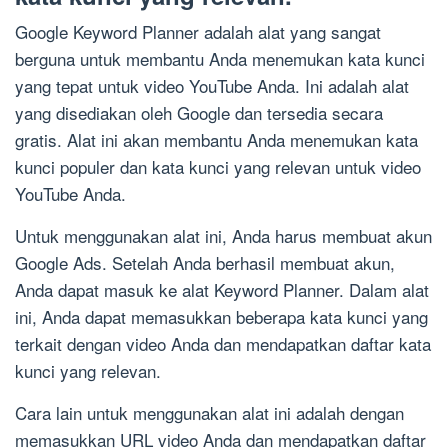
Google Keyword Planner adalah alat yang sangat
berguna untuk membantu Anda menemukan kata kunci
yang tepat untuk video YouTube Anda. Ini adalah alat
yang disediakan oleh Google dan tersedia secara
gratis. Alat ini akan membantu Anda menemukan kata
kunci populer dan kata kunci yang relevan untuk video
YouTube Anda.
Untuk menggunakan alat ini, Anda harus membuat akun
Google Ads. Setelah Anda berhasil membuat akun,
Anda dapat masuk ke alat Keyword Planner. Dalam alat
ini, Anda dapat memasukkan beberapa kata kunci yang
terkait dengan video Anda dan mendapatkan daftar kata
kunci yang relevan.
Cara lain untuk menggunakan alat ini adalah dengan
memasukkan URL video Anda dan mendapatkan daftar