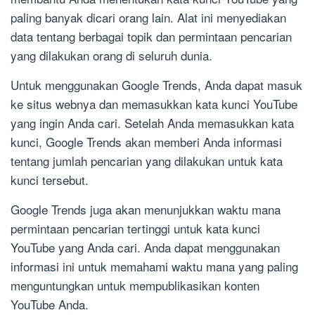
paling banyak dicari orang lain. Alat ini menyediakan
data tentang berbagai topik dan permintaan pencarian
yang dilakukan orang di seluruh dunia.
Untuk menggunakan Google Trends, Anda dapat masuk
ke situs webnya dan memasukkan kata kunci YouTube
yang ingin Anda cari. Setelah Anda memasukkan kata
kunci, Google Trends akan memberi Anda informasi
tentang jumlah pencarian yang dilakukan untuk kata
kunci tersebut.
Google Trends juga akan menunjukkan waktu mana
permintaan pencarian tertinggi untuk kata kunci
YouTube yang Anda cari. Anda dapat menggunakan
informasi ini untuk memahami waktu mana yang paling
menguntungkan untuk mempublikasikan konten
YouTube Anda.