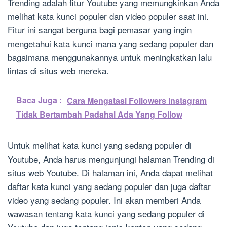
Trending adalah fitur Youtube yang memungkinkan Anda
melihat kata kunci populer dan video populer saat ini.
Fitur ini sangat berguna bagi pemasar yang ingin
mengetahui kata kunci mana yang sedang populer dan
bagaimana menggunakannya untuk meningkatkan lalu
lintas di situs web mereka.
Baca Juga :
Cara Mengatasi Followers Instagram
Tidak Bertambah Padahal Ada Yang Follow
Untuk melihat kata kunci yang sedang populer di
Youtube, Anda harus mengunjungi halaman Trending di
situs web Youtube. Di halaman ini, Anda dapat melihat
daftar kata kunci yang sedang populer dan juga daftar
video yang sedang populer. Ini akan memberi Anda
wawasan tentang kata kunci yang sedang populer di