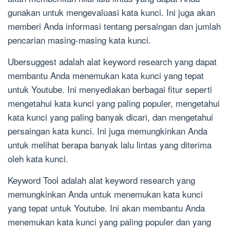
gunakan untuk mengevaluasi kata kunci. Ini juga akan
memberi Anda informasi tentang persaingan dan jumlah
pencarian masing-masing kata kunci.
Ubersuggest adalah alat keyword research yang dapat
membantu Anda menemukan kata kunci yang tepat
untuk Youtube. Ini menyediakan berbagai fitur seperti
mengetahui kata kunci yang paling populer, mengetahui
kata kunci yang paling banyak dicari, dan mengetahui
persaingan kata kunci. Ini juga memungkinkan Anda
untuk melihat berapa banyak lalu lintas yang diterima
oleh kata kunci.
Keyword Tool adalah alat keyword research yang
memungkinkan Anda untuk menemukan kata kunci
yang tepat untuk Youtube. Ini akan membantu Anda
menemukan kata kunci yang paling populer dan yang