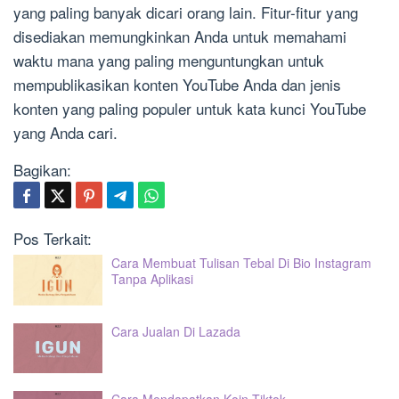
yang paling banyak dicari orang lain. Fitur-fitur yang
disediakan memungkinkan Anda untuk memahami
waktu mana yang paling menguntungkan untuk
mempublikasikan konten YouTube Anda dan jenis
konten yang paling populer untuk kata kunci YouTube
yang Anda cari.
Bagikan:
Pos Terkait:
Cara Membuat Tulisan Tebal Di Bio Instagram
Tanpa Aplikasi
Cara Jualan Di Lazada
Cara Mendapatkan Koin Tiktok