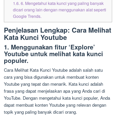
1.6.
6. Mengetahui kata kunci yang paling banyak
dicari orang lain dengan menggunakan alat seperti
Google Trends.
Penjelasan Lengkap: Cara Melihat
Kata Kunci Youtube
1. Menggunakan fitur ‘Explore’
Youtube untuk melihat kata kunci
populer.
Cara Melihat Kata Kunci Youtube adalah salah satu
cara yang bisa digunakan untuk membuat konten
Youtube yang tepat dan menarik. Kata kunci adalah
frasa yang dapat menjelaskan apa yang Anda cari di
YouTube. Dengan mengetahui kata kunci populer, Anda
dapat membuat konten Youtube yang relevan dengan
topik yang paling banyak dicari orang.