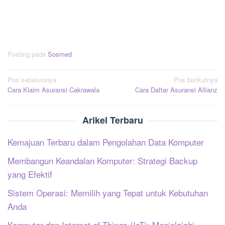
Posting pada
Sosmed
Navigasi
Pos sebelumnya
Pos berikutnya
Cara Klaim Asuransi Cakrawala
Cara Daftar Asuransi Allianz
pos
Arikel Terbaru
Kemajuan Terbaru dalam Pengolahan Data Komputer
Membangun Keandalan Komputer: Strategi Backup
yang Efektif
Sistem Operasi: Memilih yang Tepat untuk Kebutuhan
Anda
Komputer dan Internet of Things (IoT): Menjelajahi