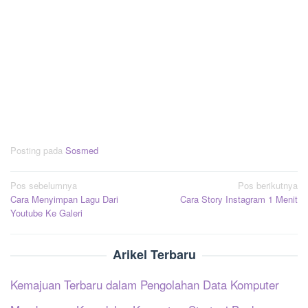
Posting pada
Sosmed
Navigasi
Pos sebelumnya
Pos berikutnya
Cara Menyimpan Lagu Dari
Cara Story Instagram 1 Menit
pos
Youtube Ke Galeri
Arikel Terbaru
Kemajuan Terbaru dalam Pengolahan Data Komputer