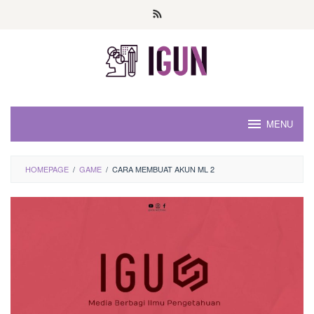
Loncat
ke
konten
MENU
HOMEPAGE
/
GAME
/
CARA MEMBUAT AKUN ML 2