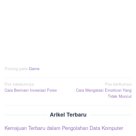
Posting pada
Game
Navigasi
Pos sebelumnya
Pos berikutnya
Cara Bermain Investasi Forex
Cara Mengatasi Emoticon Yang
pos
Tidak Muncul
Arikel Terbaru
Kemajuan Terbaru dalam Pengolahan Data Komputer