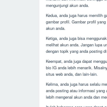
mengunjungi akun anda.
Kedua, anda juga harus memilih 
gambar profil. Gambar profil yan
akun anda.
Ketiga, anda juga bisa mengguna
melihat akun anda. Jangan lupa u
dengan topik yang anda posting d
Keempat, anda juga dapat menggu
bio IG anda lebih menarik. Misaln
situs web anda, dan lain-lain.
Kelima, anda juga harus selalu m
anda posting atau informasi yang
lebih mengenal akun anda dan me
Itulah beberapa cara yang dapat 