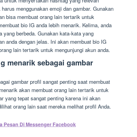
a untuk menyertakan hashtag yang relevan
a harus menggunakan emoji dan gambar. Gunakan
n bisa membuat orang lain tertarik untuk
membuat bio IG anda lebih menarik. Kelima, anda
a yang berbeda. Gunakan kata-kata yang
 anda dengan jelas. Ini akan membuat bio IG
rang lain tertarik untuk mengunjungi akun anda.
ng menarik sebagai gambar
gai gambar profil sangat penting saat membuat
menarik akan membuat orang lain tertarik untuk
ar yang tepat sangat penting karena ini akan
lihat orang lain saat mereka melihat profil Anda.
a Pesan Di Messenger Facebook