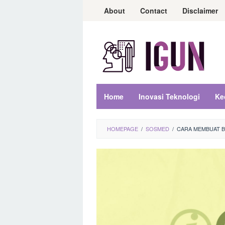
Loncat
About
Contact
Disclaimer
ke
konten
Home
Inovasi Teknologi
Ke
HOMEPAGE
/
SOSMED
/
CARA MEMBUAT B