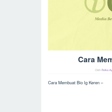
Cara Mem
Oleh
Reika Ay
Cara Membuat Bio Ig Keren –