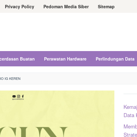
Privacy Policy
Pedoman Media Siber
Sitemap
cerdasan Buatan
Perawatan Hardware
Perlindungan Data
IO IG KEREN
Kemaj
Data 
Memba
Strat