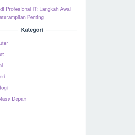
di Profesional IT: Langkah Awal
eterampilan Penting
Kategori
uter
et
al
ed
logi
Masa Depan