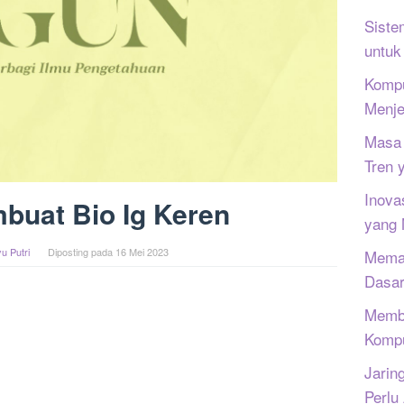
Siste
untuk
Kompu
Menje
Masa 
Tren 
Inova
buat Bio Ig Keren
yang
u Putri
Diposting pada
16 Mei 2023
Memah
Dasar
Memb
Kompu
Jarin
Perlu