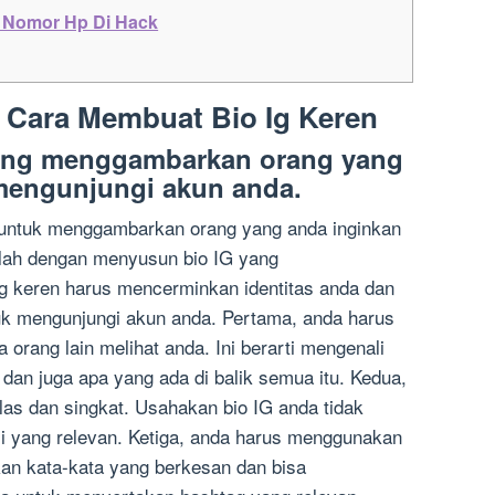
 Nomor Hp Di Hack
 Cara Membuat Bio Ig Keren
yang menggambarkan orang yang
mengunjungi akun anda.
untuk menggambarkan orang yang anda inginkan
lah dengan menyusun bio IG yang
 keren harus mencerminkan identitas anda dan
tuk mengunjungi akun anda. Pertama, anda harus
 orang lain melihat anda. Ini berarti mengenali
 dan juga apa yang ada di balik semua itu. Kedua,
las dan singkat. Usahakan bio IG anda tidak
asi yang relevan. Ketiga, anda harus menggunakan
kan kata-kata yang berkesan dan bisa