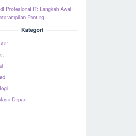
di Profesional IT: Langkah Awal
eterampilan Penting
Kategori
uter
et
al
ed
logi
Masa Depan