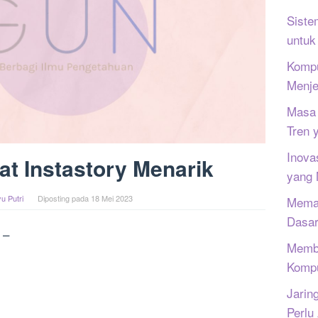
Siste
untuk
Kompu
Menje
Masa 
Tren 
Inova
t Instastory Menarik
yang
u Putri
Diposting pada
18 Mei 2023
Memah
Dasar
 –
Memb
Kompu
Jarin
Perlu