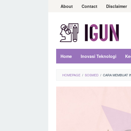
Loncat
About
Contact
Disclaimer
ke
konten
Home
Inovasi Teknologi
Ke
HOMEPAGE
/
SOSMED
/
CARA MEMBUAT I