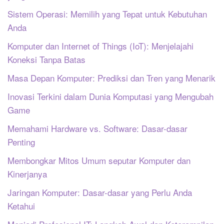
Sistem Operasi: Memilih yang Tepat untuk Kebutuhan
Anda
Komputer dan Internet of Things (IoT): Menjelajahi
Koneksi Tanpa Batas
Masa Depan Komputer: Prediksi dan Tren yang Menarik
Inovasi Terkini dalam Dunia Komputasi yang Mengubah
Game
Memahami Hardware vs. Software: Dasar-dasar
Penting
Membongkar Mitos Umum seputar Komputer dan
Kinerjanya
Jaringan Komputer: Dasar-dasar yang Perlu Anda
Ketahui