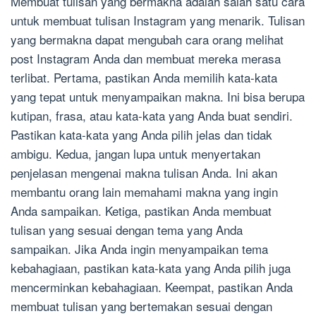
Membuat tulisan yang bermakna adalah salah satu cara
untuk membuat tulisan Instagram yang menarik. Tulisan
yang bermakna dapat mengubah cara orang melihat
post Instagram Anda dan membuat mereka merasa
terlibat. Pertama, pastikan Anda memilih kata-kata
yang tepat untuk menyampaikan makna. Ini bisa berupa
kutipan, frasa, atau kata-kata yang Anda buat sendiri.
Pastikan kata-kata yang Anda pilih jelas dan tidak
ambigu. Kedua, jangan lupa untuk menyertakan
penjelasan mengenai makna tulisan Anda. Ini akan
membantu orang lain memahami makna yang ingin
Anda sampaikan. Ketiga, pastikan Anda membuat
tulisan yang sesuai dengan tema yang Anda
sampaikan. Jika Anda ingin menyampaikan tema
kebahagiaan, pastikan kata-kata yang Anda pilih juga
mencerminkan kebahagiaan. Keempat, pastikan Anda
membuat tulisan yang bertemakan sesuai dengan