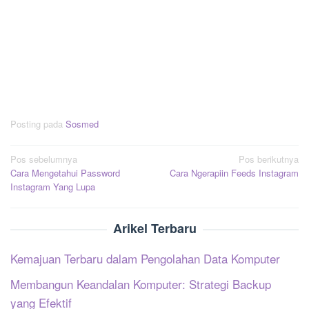
Posting pada
Sosmed
Navigasi
Pos sebelumnya
Pos berikutnya
Cara Mengetahui Password
Cara Ngerapiin Feeds Instagram
pos
Instagram Yang Lupa
Arikel Terbaru
Kemajuan Terbaru dalam Pengolahan Data Komputer
Membangun Keandalan Komputer: Strategi Backup
yang Efektif