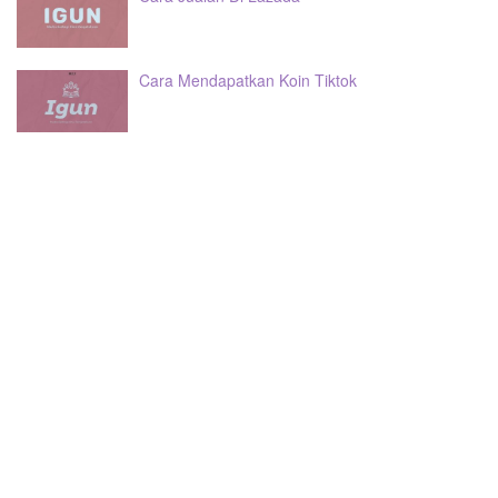
Cara Mendapatkan Koin Tiktok