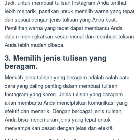
Jadi, untuk membuat tulisan Instagram Anda terlihat
lebih menarik, pastikan untuk memilih warna yang tepat
dan sesuai dengan jenis tulisan yang Anda buat.
Pemilihan warna yang tepat dapat membantu Anda
dalam meningkatkan kesan visual dan membuat tulisan
Anda lebih mudah dibaca.
3. Memilih jenis tulisan yang
beragam.
Memilih jenis tulisan yang beragam adalah salah satu
cara yang paling penting dalam membuat tulisan
Instagram yang keren. Jenis tulisan yang beragam
akan membantu Anda menciptakan komunikasi yang
efektif dan menarik. Dengan berbagai jenis tulisan,
Anda bisa menemukan jenis yang tepat untuk
menyampaikan pesan dengan jelas dan efektif.