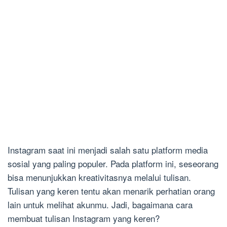
Instagram saat ini menjadi salah satu platform media
sosial yang paling populer. Pada platform ini, seseorang
bisa menunjukkan kreativitasnya melalui tulisan.
Tulisan yang keren tentu akan menarik perhatian orang
lain untuk melihat akunmu. Jadi, bagaimana cara
membuat tulisan Instagram yang keren?