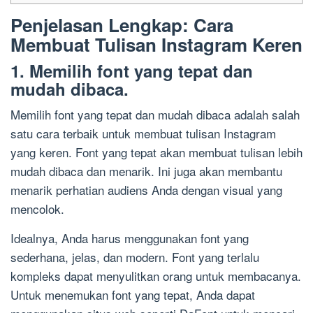
Penjelasan Lengkap: Cara
Membuat Tulisan Instagram Keren
1. Memilih font yang tepat dan
mudah dibaca.
Memilih font yang tepat dan mudah dibaca adalah salah
satu cara terbaik untuk membuat tulisan Instagram
yang keren. Font yang tepat akan membuat tulisan lebih
mudah dibaca dan menarik. Ini juga akan membantu
menarik perhatian audiens Anda dengan visual yang
mencolok.
Idealnya, Anda harus menggunakan font yang
sederhana, jelas, dan modern. Font yang terlalu
kompleks dapat menyulitkan orang untuk membacanya.
Untuk menemukan font yang tepat, Anda dapat