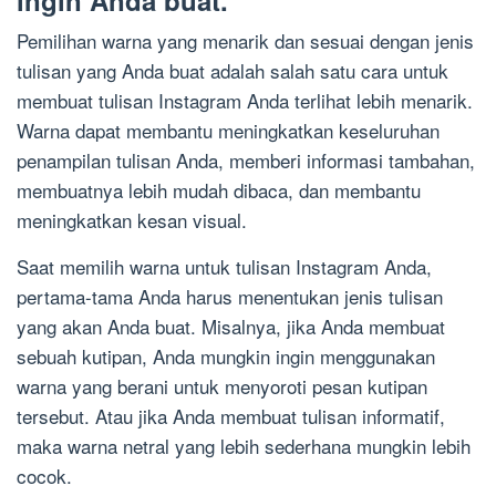
ingin Anda buat.
Pemilihan warna yang menarik dan sesuai dengan jenis
tulisan yang Anda buat adalah salah satu cara untuk
membuat tulisan Instagram Anda terlihat lebih menarik.
Warna dapat membantu meningkatkan keseluruhan
penampilan tulisan Anda, memberi informasi tambahan,
membuatnya lebih mudah dibaca, dan membantu
meningkatkan kesan visual.
Saat memilih warna untuk tulisan Instagram Anda,
pertama-tama Anda harus menentukan jenis tulisan
yang akan Anda buat. Misalnya, jika Anda membuat
sebuah kutipan, Anda mungkin ingin menggunakan
warna yang berani untuk menyoroti pesan kutipan
tersebut. Atau jika Anda membuat tulisan informatif,
maka warna netral yang lebih sederhana mungkin lebih
cocok.