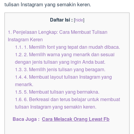
tulisan Instagram yang semakin keren.
Daftar Isi :
[
hide
]
1.
Penjelasan Lengkap: Cara Membuat Tulisan
Instagram Keren
1.1.
1. Memilih font yang tepat dan mudah dibaca.
1.2.
2. Memilih warna yang menarik dan sesuai
dengan jenis tulisan yang ingin Anda buat.
1.3.
3. Memilih jenis tulisan yang beragam.
1.4.
4. Membuat layout tulisan Instagram yang
menarik.
1.5.
5. Membuat tulisan yang bermakna.
1.6.
6. Berkreasi dan terus belajar untuk membuat
tulisan Instagram yang semakin keren.
Baca Juga :
Cara Melacak Orang Lewat Fb