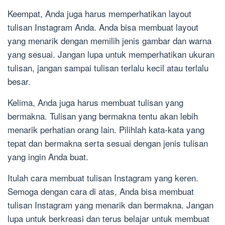
Keempat, Anda juga harus memperhatikan layout
tulisan Instagram Anda. Anda bisa membuat layout
yang menarik dengan memilih jenis gambar dan warna
yang sesuai. Jangan lupa untuk memperhatikan ukuran
tulisan, jangan sampai tulisan terlalu kecil atau terlalu
besar.
Kelima, Anda juga harus membuat tulisan yang
bermakna. Tulisan yang bermakna tentu akan lebih
menarik perhatian orang lain. Pilihlah kata-kata yang
tepat dan bermakna serta sesuai dengan jenis tulisan
yang ingin Anda buat.
Itulah cara membuat tulisan Instagram yang keren.
Semoga dengan cara di atas, Anda bisa membuat
tulisan Instagram yang menarik dan bermakna. Jangan
lupa untuk berkreasi dan terus belajar untuk membuat