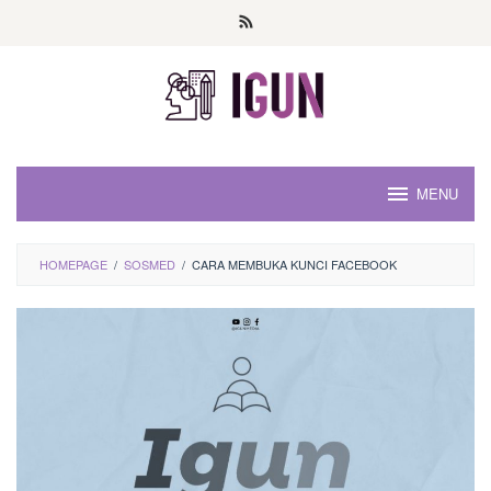
Loncat
ke
konten
MENU
HOMEPAGE
/
SOSMED
/
CARA MEMBUKA KUNCI FACEBOOK