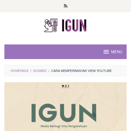
Loncat
ke
konten
MENU
HOMEPAGE
/
SOSMED
/
CARA MEMPERBANYAK VIEW YOUTUBE