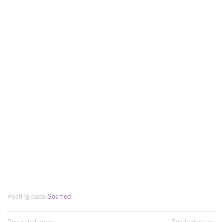
Posting pada
Sosmed
Pos sebelumnya
Pos berikutnya