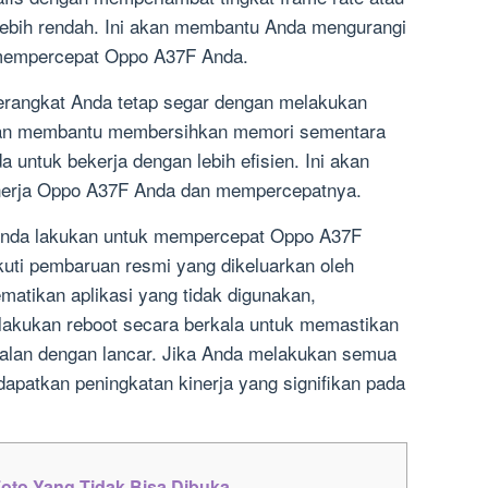
ebih rendah. Ini akan membantu Anda mengurangi
mempercepat Oppo A37F Anda.
perangkat Anda tetap segar dengan melakukan
akan membantu membersihkan memori sementara
untuk bekerja dengan lebih efisien. Ini akan
erja Oppo A37F Anda dan mempercepatnya.
 Anda lakukan untuk mempercepat Oppo A37F
kuti pembaruan resmi yang dikeluarkan oleh
tikan aplikasi yang tidak digunakan,
elakukan reboot secara berkala untuk memastikan
alan dengan lancar. Jika Anda melakukan semua
apatkan peningkatan kinerja yang signifikan pada
oto Yang Tidak Bisa Dibuka