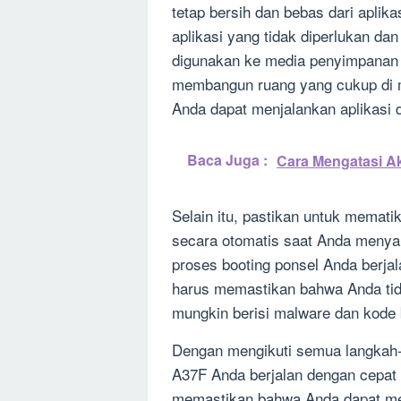
tetap bersih dan bebas dari aplik
aplikasi yang tidak diperlukan d
digunakan ke media penyimpanan 
membangun ruang yang cukup di 
Anda dapat menjalankan aplikasi 
Baca Juga :
Cara Mengatasi Ak
Selain itu, pastikan untuk mematik
secara otomatis saat Anda menya
proses booting ponsel Anda berja
harus memastikan bahwa Anda tida
mungkin berisi malware dan kode
Dengan mengikuti semua langkah-
A37F Anda berjalan dengan cepat 
memastikan bahwa Anda dapat me