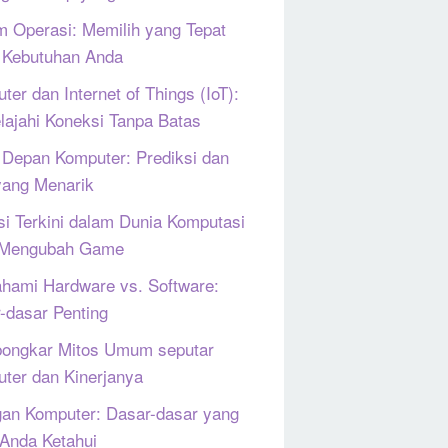
m Operasi: Memilih yang Tepat
 Kebutuhan Anda
ter dan Internet of Things (IoT):
lajahi Koneksi Tanpa Batas
Depan Komputer: Prediksi dan
yang Menarik
si Terkini dalam Dunia Komputasi
 Mengubah Game
ami Hardware vs. Software:
-dasar Penting
ongkar Mitos Umum seputar
ter dan Kinerjanya
gan Komputer: Dasar-dasar yang
 Anda Ketahui