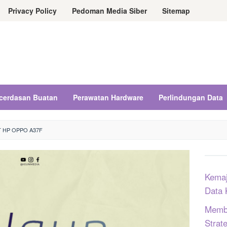
Privacy Policy
Pedoman Media Siber
Sitemap
cerdasan Buatan
Perawatan Hardware
Perlindungan Data
 HP OPPO A37F
Kemaj
Data 
Memba
Strat