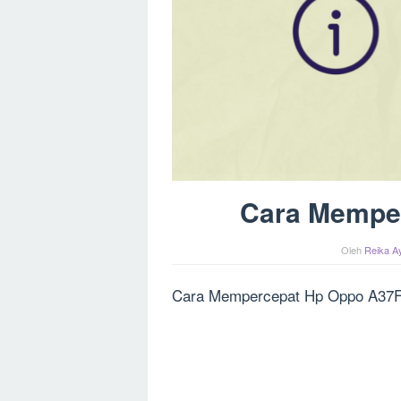
Cara Mempe
Oleh
Reika Ay
Cara Mempercepat Hp Oppo A37F