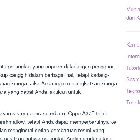
Menja
dan K
Komp
Intern
tu perangkat yang populer di kalangan pengguna
Tutori
ukup canggih dalam berbagai hal, tetapi kadang-
Sosm
nan kinerja. Jika Anda ingin meningkatkan kinerja
Tekno
ra yang dapat Anda lakukan untuk
Tren 
kan sistem operasi terbaru. Oppo A37F telah
arshmallow, tetapi Anda dapat memperbaruinya ke
dan menginstal setiap pembaruan resmi yang
 memastikan bahwa perangkat Anda mendapatkan