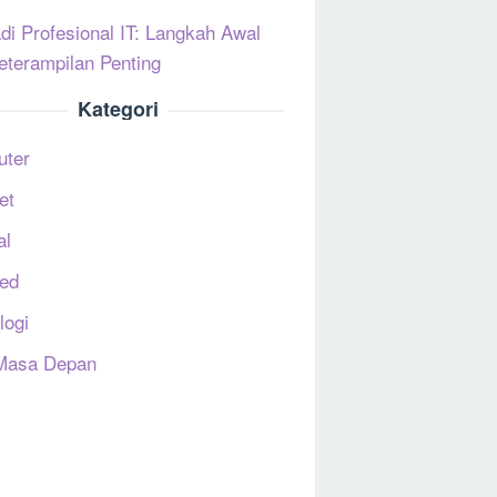
di Profesional IT: Langkah Awal
eterampilan Penting
Kategori
uter
et
al
ed
logi
Masa Depan