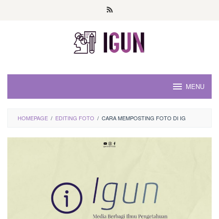
Loncat
ke
konten
MENU
HOMEPAGE
/
EDITING FOTO
/
CARA MEMPOSTING FOTO DI IG