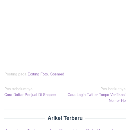
Posting pada
Editing Foto
,
Sosmed
Navigasi
Pos sebelumnya
Pos berikutnya
Cara Daftar Penjual Di Shopee
Cara Login Twitter Tanpa Verifikasi
pos
Nomor Hp
Arikel Terbaru