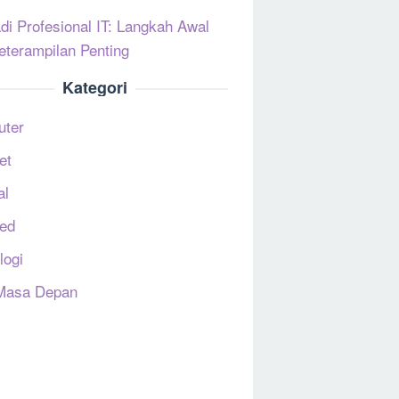
di Profesional IT: Langkah Awal
eterampilan Penting
Kategori
uter
et
al
ed
logi
Masa Depan