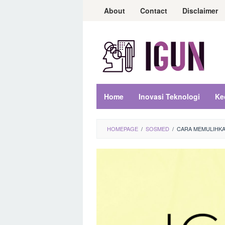
Loncat
About
Contact
Disclaimer
ke
konten
Home
Inovasi Teknologi
Ke
HOMEPAGE
/
SOSMED
/
CARA MEMULIHKA