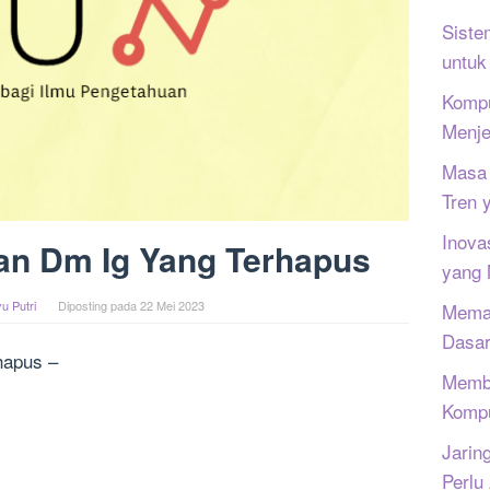
Siste
untuk
Kompu
Menje
Masa 
Tren 
Inova
an Dm Ig Yang Terhapus
yang
u Putri
Diposting pada
22 Mei 2023
Memah
Dasar
hapus –
Memb
Kompu
Jarin
Perlu