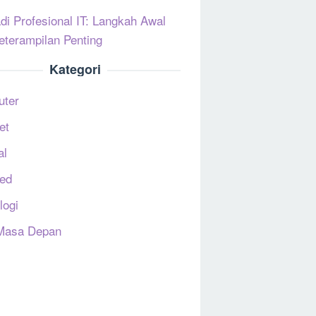
di Profesional IT: Langkah Awal
eterampilan Penting
Kategori
uter
et
al
ed
logi
Masa Depan