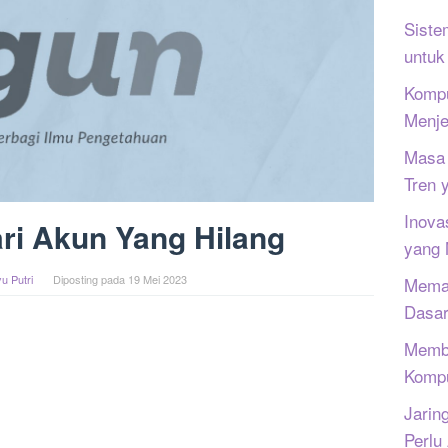
Siste
untuk
Kompu
Menje
Masa 
Tren 
Inova
ri Akun Yang Hilang
yang
u Putri
Diposting pada
19 Mei 2023
Memah
Dasar
Memb
Kompu
Jarin
Perlu