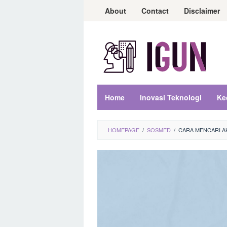
Loncat
About
Contact
Disclaimer
ke
konten
Home
Inovasi Teknologi
Ke
HOMEPAGE
/
SOSMED
/
CARA MENCARI A