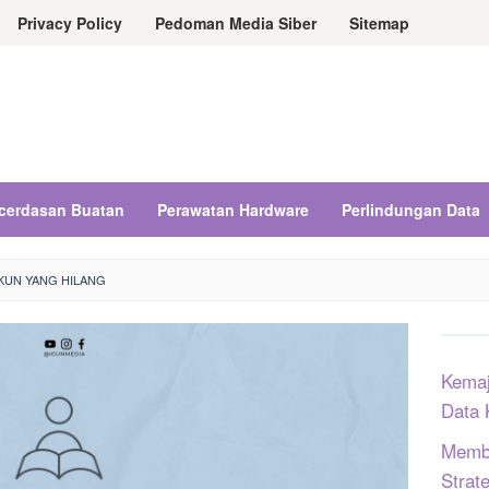
Privacy Policy
Pedoman Media Siber
Sitemap
cerdasan Buatan
Perawatan Hardware
Perlindungan Data
KUN YANG HILANG
Kemaj
Data 
Memba
Strat