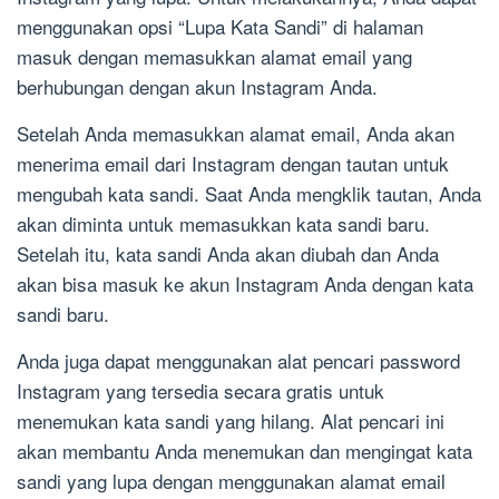
menggunakan opsi “Lupa Kata Sandi” di halaman
masuk dengan memasukkan alamat email yang
berhubungan dengan akun Instagram Anda.
Setelah Anda memasukkan alamat email, Anda akan
menerima email dari Instagram dengan tautan untuk
mengubah kata sandi. Saat Anda mengklik tautan, Anda
akan diminta untuk memasukkan kata sandi baru.
Setelah itu, kata sandi Anda akan diubah dan Anda
akan bisa masuk ke akun Instagram Anda dengan kata
sandi baru.
Anda juga dapat menggunakan alat pencari password
Instagram yang tersedia secara gratis untuk
menemukan kata sandi yang hilang. Alat pencari ini
akan membantu Anda menemukan dan mengingat kata
sandi yang lupa dengan menggunakan alamat email