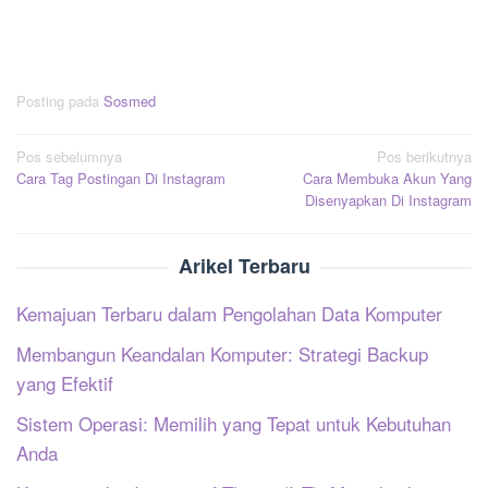
Posting pada
Sosmed
Navigasi
Pos sebelumnya
Pos berikutnya
Cara Tag Postingan Di Instagram
Cara Membuka Akun Yang
pos
Disenyapkan Di Instagram
Arikel Terbaru
Kemajuan Terbaru dalam Pengolahan Data Komputer
Membangun Keandalan Komputer: Strategi Backup
yang Efektif
Sistem Operasi: Memilih yang Tepat untuk Kebutuhan
Anda