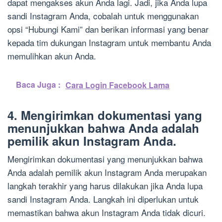
dapat mengakses akun Anda lagi. Jadi, jika Anda lupa
sandi Instagram Anda, cobalah untuk menggunakan
opsi “Hubungi Kami” dan berikan informasi yang benar
kepada tim dukungan Instagram untuk membantu Anda
memulihkan akun Anda.
Baca Juga :
Cara Login Facebook Lama
4. Mengirimkan dokumentasi yang
menunjukkan bahwa Anda adalah
pemilik akun Instagram Anda.
Mengirimkan dokumentasi yang menunjukkan bahwa
Anda adalah pemilik akun Instagram Anda merupakan
langkah terakhir yang harus dilakukan jika Anda lupa
sandi Instagram Anda. Langkah ini diperlukan untuk
memastikan bahwa akun Instagram Anda tidak dicuri.