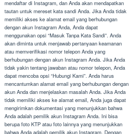
mendaftar di Instagram, dan Anda akan mendapatkan
tautan untuk mereset kata sandi Anda. Jika Anda tidak
memiliki akses ke alamat email yang berhubungan
dengan akun Instagram Anda, Anda dapat
menggunakan opsi “Masuk Tanpa Kata Sandi”. Anda
akan diminta untuk menjawab pertanyaan keamanan
atau memverifikasi nomor telepon Anda yang
berhubungan dengan akun Instagram Anda. Jika Anda
tidak yakin tentang jawaban atau nomor telepon, Anda
dapat mencoba opsi “Hubungi Kami”. Anda harus
mencantumkan alamat email yang berhubungan dengan
akun Anda dan menjelaskan masalah Anda. Jika Anda
tidak memiliki akses ke alamat email, Anda juga dapat
mengirimkan dokumentasi yang menunjukkan bahwa
Anda adalah pemilik akun Instagram Anda. Ini bisa
berupa foto KTP atau foto lainnya yang menunjukkan
bahwa Anda adalah pemilik akun Instagram. Dengan