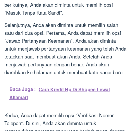
berikutnya, Anda akan diminta untuk memilih opsi
“Masuk Tanpa Kata Sandi”.
Selanjutnya, Anda akan diminta untuk memilih salah
satu dari dua opsi. Pertama, Anda dapat memilih opsi
“Jawab Pertanyaan Keamanan”. Anda akan diminta
untuk menjawab pertanyaan keamanan yang telah Anda
tetapkan saat membuat akun Anda. Setelah Anda
menjawab pertanyaan dengan benar, Anda akan
diarahkan ke halaman untuk membuat kata sandi baru.
Baca Juga :
Cara Kredit Hp Di Shopee Lewat
Alfamart
Kedua, Anda dapat memilih opsi “Verifikasi Nomor
Telepon”. Di sini, Anda akan diminta untuk
memasukkan nomor telepon yang berhubungan dengan