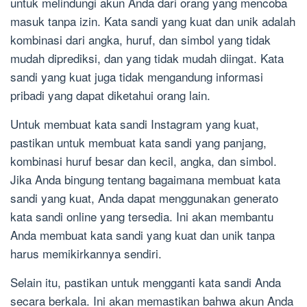
untuk melindungi akun Anda dari orang yang mencoba
masuk tanpa izin. Kata sandi yang kuat dan unik adalah
kombinasi dari angka, huruf, dan simbol yang tidak
mudah diprediksi, dan yang tidak mudah diingat. Kata
sandi yang kuat juga tidak mengandung informasi
pribadi yang dapat diketahui orang lain.
Untuk membuat kata sandi Instagram yang kuat,
pastikan untuk membuat kata sandi yang panjang,
kombinasi huruf besar dan kecil, angka, dan simbol.
Jika Anda bingung tentang bagaimana membuat kata
sandi yang kuat, Anda dapat menggunakan generato
kata sandi online yang tersedia. Ini akan membantu
Anda membuat kata sandi yang kuat dan unik tanpa
harus memikirkannya sendiri.
Selain itu, pastikan untuk mengganti kata sandi Anda
secara berkala. Ini akan memastikan bahwa akun Anda