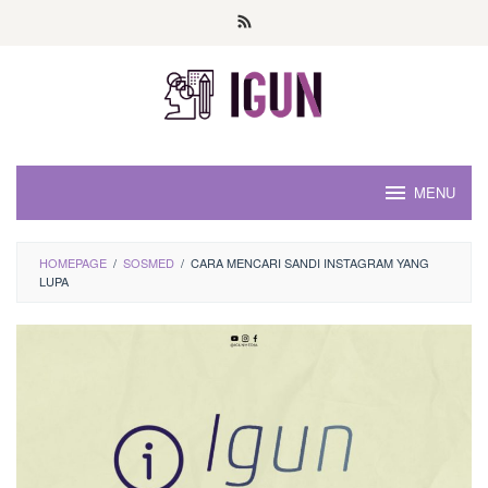
Loncat
ke
konten
MENU
HOMEPAGE
/
SOSMED
/
CARA MENCARI SANDI INSTAGRAM YANG
LUPA