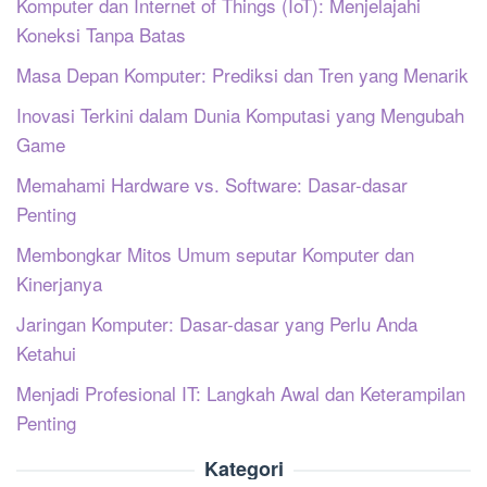
Komputer dan Internet of Things (IoT): Menjelajahi
Koneksi Tanpa Batas
Masa Depan Komputer: Prediksi dan Tren yang Menarik
Inovasi Terkini dalam Dunia Komputasi yang Mengubah
Game
Memahami Hardware vs. Software: Dasar-dasar
Penting
Membongkar Mitos Umum seputar Komputer dan
Kinerjanya
Jaringan Komputer: Dasar-dasar yang Perlu Anda
Ketahui
Menjadi Profesional IT: Langkah Awal dan Keterampilan
Penting
Kategori