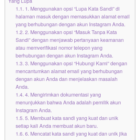
Yang Lupa
1.1.
1. Menggunakan opsi “Lupa Kata Sandi” di
halaman masuk dengan memasukkan alamat email
yang berhubungan dengan akun Instagram Anda.
1.2.
2. Menggunakan opsi “Masuk Tanpa Kata
Sandi” dengan menjawab pertanyaan keamanan
atau memverifikasi nomor telepon yang
berhubungan dengan akun Instagram Anda.
1.3.
3. Menggunakan opsi “Hubungi Kami” dengan
mencantumkan alamat email yang berhubungan
dengan akun Anda dan menjelaskan masalah
Anda.
1.4.
4. Mengirimkan dokumentasi yang
menunjukkan bahwa Anda adalah pemilik akun
Instagram Anda.
1.5.
5. Membuat kata sandi yang kuat dan unik
setiap kali Anda membuat akun baru.
1.6.
6. Mencatat kata sandi yang kuat dan unik jika