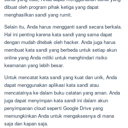
dibuat oleh program pihak ketiga yang dapat
menghasilkan sandi yang rumit.
Selain itu, Anda harus mengganti sandi secara berkala.
Hal ini penting karena kata sandi yang sama dapat
dengan mudah ditebak oleh hacker. Anda juga harus
membuat kata sandi yang berbeda untuk setiap akun
online yang Anda miliki untuk menghindari risiko
keamanan yang lebih besar.
Untuk mencatat kata sandi yang kuat dan unik, Anda
dapat menggunakan aplikasi kata sandi atau
mencatatnya ke dalam buku catatan yang aman. Anda
juga dapat menyimpan kata sandi ini dalam akun
penyimpanan cloud seperti Google Drive yang
memungkinkan Anda untuk mengaksesnya di mana
saja dan kapan saja.