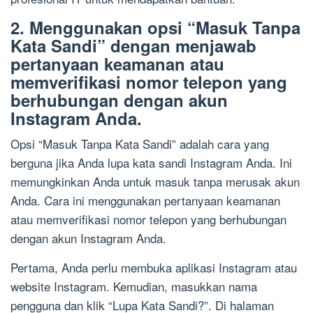
2. Menggunakan opsi “Masuk Tanpa
Kata Sandi” dengan menjawab
pertanyaan keamanan atau
memverifikasi nomor telepon yang
berhubungan dengan akun
Instagram Anda.
Opsi “Masuk Tanpa Kata Sandi” adalah cara yang
berguna jika Anda lupa kata sandi Instagram Anda. Ini
memungkinkan Anda untuk masuk tanpa merusak akun
Anda. Cara ini menggunakan pertanyaan keamanan
atau memverifikasi nomor telepon yang berhubungan
dengan akun Instagram Anda.
Pertama, Anda perlu membuka aplikasi Instagram atau
website Instagram. Kemudian, masukkan nama
pengguna dan klik “Lupa Kata Sandi?”. Di halaman