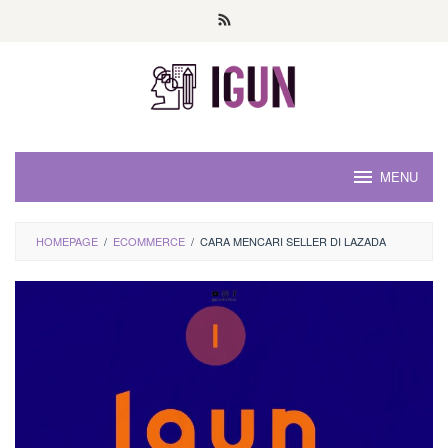
Loncat
ke
konten
MENU
HOMEPAGE
/
ECOMMERCE
/
CARA MENCARI SELLER DI LAZADA