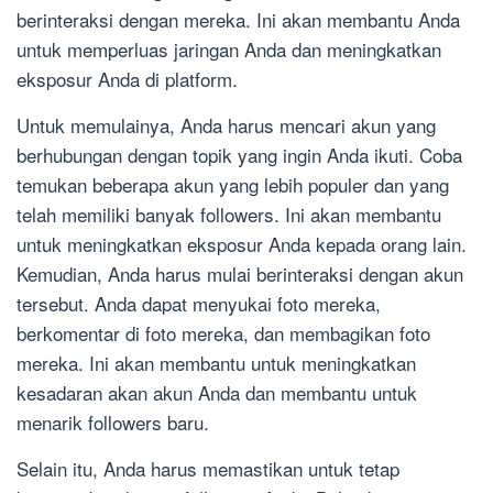
berinteraksi dengan mereka. Ini akan membantu Anda
untuk memperluas jaringan Anda dan meningkatkan
eksposur Anda di platform.
Untuk memulainya, Anda harus mencari akun yang
berhubungan dengan topik yang ingin Anda ikuti. Coba
temukan beberapa akun yang lebih populer dan yang
telah memiliki banyak followers. Ini akan membantu
untuk meningkatkan eksposur Anda kepada orang lain.
Kemudian, Anda harus mulai berinteraksi dengan akun
tersebut. Anda dapat menyukai foto mereka,
berkomentar di foto mereka, dan membagikan foto
mereka. Ini akan membantu untuk meningkatkan
kesadaran akan akun Anda dan membantu untuk
menarik followers baru.
Selain itu, Anda harus memastikan untuk tetap