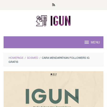
Loncat
ke
konten
MENU
HOMEPAGE
/
SOSMED
/
CARA MENDAPATKAN FOLLOWERS IG
GRATIS