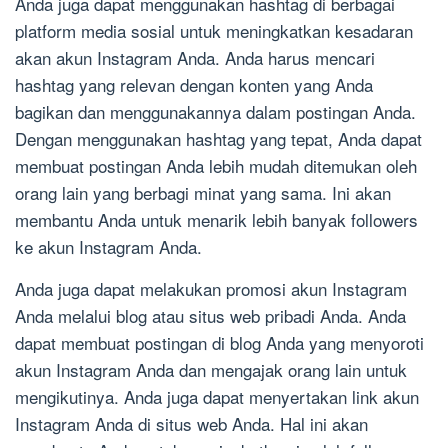
Anda juga dapat menggunakan hashtag di berbagai
platform media sosial untuk meningkatkan kesadaran
akan akun Instagram Anda. Anda harus mencari
hashtag yang relevan dengan konten yang Anda
bagikan dan menggunakannya dalam postingan Anda.
Dengan menggunakan hashtag yang tepat, Anda dapat
membuat postingan Anda lebih mudah ditemukan oleh
orang lain yang berbagi minat yang sama. Ini akan
membantu Anda untuk menarik lebih banyak followers
ke akun Instagram Anda.
Anda juga dapat melakukan promosi akun Instagram
Anda melalui blog atau situs web pribadi Anda. Anda
dapat membuat postingan di blog Anda yang menyoroti
akun Instagram Anda dan mengajak orang lain untuk
mengikutinya. Anda juga dapat menyertakan link akun
Instagram Anda di situs web Anda. Hal ini akan