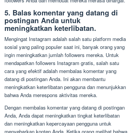
followers Anda dan membuat mereka merasa dihargai.
5. Balas komentar yang datang di
postingan Anda untuk
meningkatkan keterlibatan.
Mengingat Instagram adalah salah satu platform media
sosial yang paling populer saat ini, banyak orang yang
ingin meningkatkan jumlah followers mereka. Untuk
mendapatkan followers Instagram gratis, salah satu
cara yang efektif adalah membalas komentar yang
datang di postingan Anda. Ini akan membantu
meningkatkan keterlibatan pengguna dan menunjukkan
bahwa Anda merespons aktivitas mereka.
Dengan membalas komentar yang datang di postingan
Anda, Anda dapat meningkatkan tingkat keterlibatan
dan meningkatkan kepercayaan pengguna untuk
menyebarkan konten Anda. Ketika orang melihat bahwa