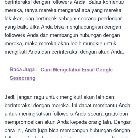
berinteraksi dengan followers Anda. Balas komentar
mereka, tanya mereka mengenai apa yang mereka
lakukan, dan bertindak sebagai seorang pendengar
yang baik. Jika Anda bisa menghubungkan dengan
followers Anda dan membangun hubungan dengan
mereka, maka mereka akan lebih mungkin untuk
mengikuti Anda dan berinteraksi dengan akun Anda.
Baca Juga :
Cara Mengetahui Email Google
Seseorang
Jadi, jangan ragu untuk mengikuti akun lain dan
berinteraksi dengan mereka. Ini dapat membantu Anda
untuk meningkatkan followers Anda secara gratis dan
mempromosikan akun Anda kepada orang lain. Dengan
cara ini, Anda juga bisa membangun hubungan dengan