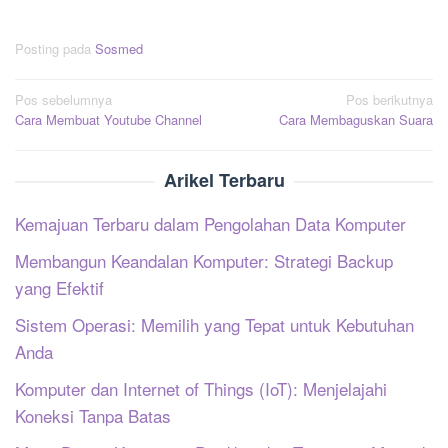
Posting pada
Sosmed
Navigasi
Pos sebelumnya
Pos berikutnya
Cara Membuat Youtube Channel
Cara Membaguskan Suara
pos
Arikel Terbaru
Kemajuan Terbaru dalam Pengolahan Data Komputer
Membangun Keandalan Komputer: Strategi Backup
yang Efektif
Sistem Operasi: Memilih yang Tepat untuk Kebutuhan
Anda
Komputer dan Internet of Things (IoT): Menjelajahi
Koneksi Tanpa Batas