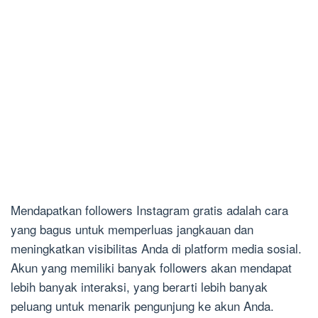
Mendapatkan followers Instagram gratis adalah cara
yang bagus untuk memperluas jangkauan dan
meningkatkan visibilitas Anda di platform media sosial.
Akun yang memiliki banyak followers akan mendapat
lebih banyak interaksi, yang berarti lebih banyak
peluang untuk menarik pengunjung ke akun Anda.