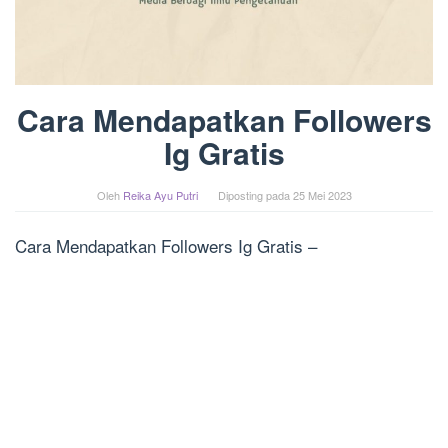
Cara Mendapatkan Followers
Ig Gratis
Oleh
Reika Ayu Putri
Diposting pada
25 Mei 2023
Cara Mendapatkan Followers Ig Gratis –