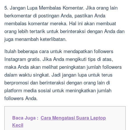
5. Jangan Lupa Membalas Komentar. Jika orang lain
berkomentar di postingan Anda, pastikan Anda
membalas komentar mereka. Hal ini akan membuat
orang lebih tertarik untuk berinteraksi dengan Anda dan
juga menambah keterlibatan.
Itulah beberapa cara untuk mendapatkan followers
Instagram gratis. Jika Anda mengikuti tips di atas,
maka Anda akan melihat peningkatan jumlah followers
dalam waktu singkat. Jadi jangan lupa untuk terus
berpromosi dan berinteraksi dengan orang lain di
platform media sosial untuk meningkatkan jumlah
followers Anda.
Baca Juga :
Cara Mengatasi Suara Laptop
Kecil