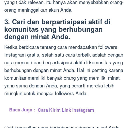
yang tidak relevan, itu hanya akan menyebabkan orang-
orang meninggalkan akun Anda.
3. Cari dan berpartisipasi aktif di
komunitas yang berhubungan
dengan minat Anda.
Ketika berbicara tentang cara mendapatkan followers
Instagram gratis, salah satu cara terbaik adalah dengan
cara mencari dan berpartisipasi aktif di komunitas yang
berhubungan dengan minat Anda. Hal ini penting karena
komunitas memiliki banyak orang yang memiliki minat
yang sama dengan Anda, yang berarti mereka lebih
mungkin untuk menjadi followers Anda.
Baca Juga :
Cara Kirim Link Instagram
Cari komunitas yang berhubungan dengan minat Anda