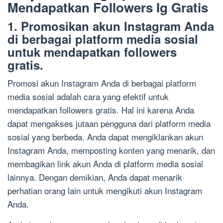
Mendapatkan Followers Ig Gratis
1. Promosikan akun Instagram Anda
di berbagai platform media sosial
untuk mendapatkan followers
gratis.
Promosi akun Instagram Anda di berbagai platform
media sosial adalah cara yang efektif untuk
mendapatkan followers gratis. Hal ini karena Anda
dapat mengakses jutaan pengguna dari platform media
sosial yang berbeda. Anda dapat mengiklankan akun
Instagram Anda, memposting konten yang menarik, dan
membagikan link akun Anda di platform media sosial
lainnya. Dengan demikian, Anda dapat menarik
perhatian orang lain untuk mengikuti akun Instagram
Anda.