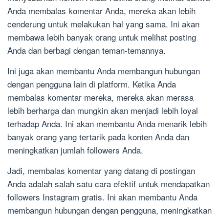
Anda membalas komentar Anda, mereka akan lebih
cenderung untuk melakukan hal yang sama. Ini akan
membawa lebih banyak orang untuk melihat posting
Anda dan berbagi dengan teman-temannya.
Ini juga akan membantu Anda membangun hubungan
dengan pengguna lain di platform. Ketika Anda
membalas komentar mereka, mereka akan merasa
lebih berharga dan mungkin akan menjadi lebih loyal
terhadap Anda. Ini akan membantu Anda menarik lebih
banyak orang yang tertarik pada konten Anda dan
meningkatkan jumlah followers Anda.
Jadi, membalas komentar yang datang di postingan
Anda adalah salah satu cara efektif untuk mendapatkan
followers Instagram gratis. Ini akan membantu Anda
membangun hubungan dengan pengguna, meningkatkan