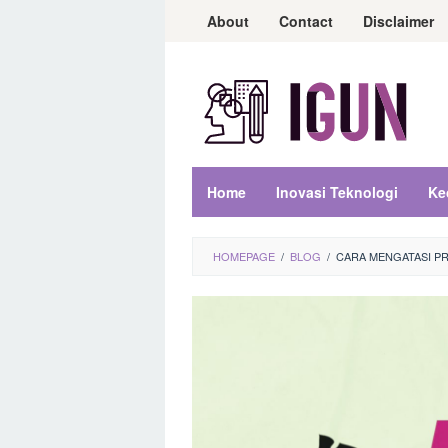
Loncat
About
Contact
Disclaimer
ke
konten
Home
Inovasi Teknologi
Ke
HOMEPAGE
/
BLOG
/
CARA MENGATASI PR