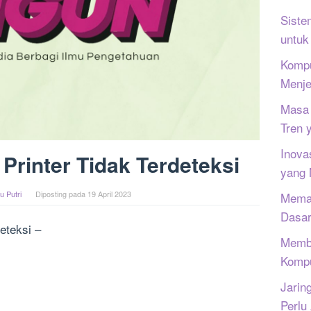
Siste
untuk
Kompu
Menje
Masa 
Tren 
Inova
Printer Tidak Terdeteksi
yang
u Putri
Diposting pada
19 April 2023
Memah
Dasar
eteksi –
Memb
Kompu
Jarin
Perlu