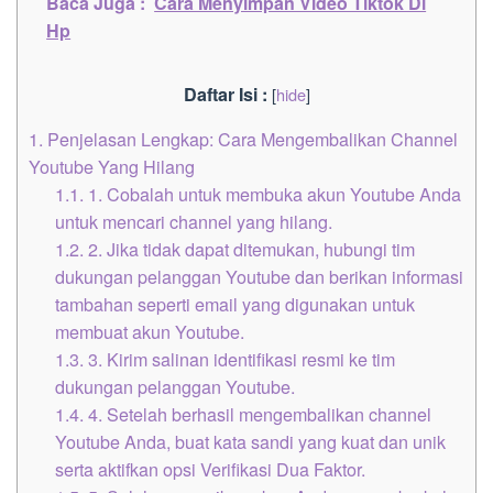
Baca Juga :
Cara Menyimpan Video Tiktok Di
Hp
Daftar Isi :
[
hide
]
1.
Penjelasan Lengkap: Cara Mengembalikan Channel
Youtube Yang Hilang
1.1.
1. Cobalah untuk membuka akun Youtube Anda
untuk mencari channel yang hilang.
1.2.
2. Jika tidak dapat ditemukan, hubungi tim
dukungan pelanggan Youtube dan berikan informasi
tambahan seperti email yang digunakan untuk
membuat akun Youtube.
1.3.
3. Kirim salinan identifikasi resmi ke tim
dukungan pelanggan Youtube.
1.4.
4. Setelah berhasil mengembalikan channel
Youtube Anda, buat kata sandi yang kuat dan unik
serta aktifkan opsi Verifikasi Dua Faktor.