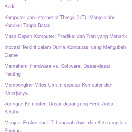
Anda
Komputer dan Internet of Things (IoT): Menjelajahi
Koneksi Tanpa Batas
Masa Depan Komputer: Prediksi dan Tren yang Menarik
Inovasi Terkini dalam Dunia Komputasi yang Mengubah
Game
Memahami Hardware vs. Software: Dasar-dasar
Penting
Membongkar Mitos Umum seputar Komputer dan
Kinerjanya
Jaringan Komputer: Dasar-dasar yang Perlu Anda
Ketahui
Menjadi Profesional IT: Langkah Awal dan Keterampilan
Penting