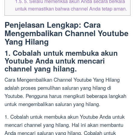
1.5.
5. Selalu memeriksa akun Anda secara berkala
untuk memastikan bahwa channel Anda tetap aman.
Penjelasan Lengkap: Cara
Mengembalikan Channel Youtube
Yang Hilang
1. Cobalah untuk membuka akun
Youtube Anda untuk mencari
channel yang hilang.
Cara Mengembalikan Channel Youtube Yang Hilang
adalah proses pemulihan saluran yang hilang di
Youtube. Pengguna harus mengikuti beberapa langkah
untuk mengembalikan saluran yang hilang.
1. Cobalah untuk membuka akun Youtube Anda untuk
mencari channel yang hilang. Hal ini akan membantu
Anda mencari saluran yang hilang. Cobalah untuk