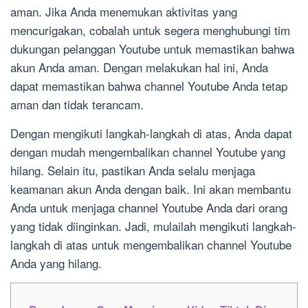
aman. Jika Anda menemukan aktivitas yang
mencurigakan, cobalah untuk segera menghubungi tim
dukungan pelanggan Youtube untuk memastikan bahwa
akun Anda aman. Dengan melakukan hal ini, Anda
dapat memastikan bahwa channel Youtube Anda tetap
aman dan tidak terancam.
Dengan mengikuti langkah-langkah di atas, Anda dapat
dengan mudah mengembalikan channel Youtube yang
hilang. Selain itu, pastikan Anda selalu menjaga
keamanan akun Anda dengan baik. Ini akan membantu
Anda untuk menjaga channel Youtube Anda dari orang
yang tidak diinginkan. Jadi, mulailah mengikuti langkah-
langkah di atas untuk mengembalikan channel Youtube
Anda yang hilang.