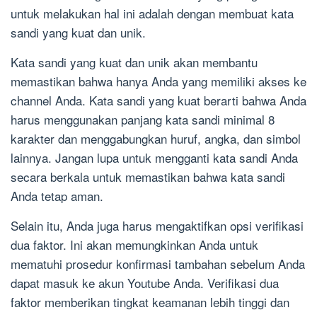
untuk melakukan hal ini adalah dengan membuat kata
sandi yang kuat dan unik.
Kata sandi yang kuat dan unik akan membantu
memastikan bahwa hanya Anda yang memiliki akses ke
channel Anda. Kata sandi yang kuat berarti bahwa Anda
harus menggunakan panjang kata sandi minimal 8
karakter dan menggabungkan huruf, angka, dan simbol
lainnya. Jangan lupa untuk mengganti kata sandi Anda
secara berkala untuk memastikan bahwa kata sandi
Anda tetap aman.
Selain itu, Anda juga harus mengaktifkan opsi verifikasi
dua faktor. Ini akan memungkinkan Anda untuk
mematuhi prosedur konfirmasi tambahan sebelum Anda
dapat masuk ke akun Youtube Anda. Verifikasi dua
faktor memberikan tingkat keamanan lebih tinggi dan