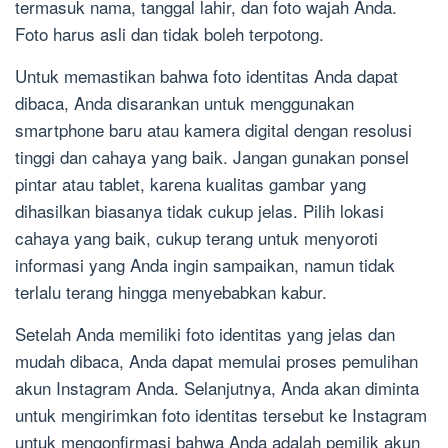
termasuk nama, tanggal lahir, dan foto wajah Anda.
Foto harus asli dan tidak boleh terpotong.
Untuk memastikan bahwa foto identitas Anda dapat
dibaca, Anda disarankan untuk menggunakan
smartphone baru atau kamera digital dengan resolusi
tinggi dan cahaya yang baik. Jangan gunakan ponsel
pintar atau tablet, karena kualitas gambar yang
dihasilkan biasanya tidak cukup jelas. Pilih lokasi
cahaya yang baik, cukup terang untuk menyoroti
informasi yang Anda ingin sampaikan, namun tidak
terlalu terang hingga menyebabkan kabur.
Setelah Anda memiliki foto identitas yang jelas dan
mudah dibaca, Anda dapat memulai proses pemulihan
akun Instagram Anda. Selanjutnya, Anda akan diminta
untuk mengirimkan foto identitas tersebut ke Instagram
untuk mengonfirmasi bahwa Anda adalah pemilik akun