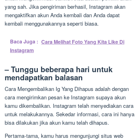
yang sah. Jika pengiriman berhasil, Instagram akan
mengaktifkan akun Anda kembali dan Anda dapat
kembali menggunakannya seperti biasa.
Baca Juga :
Cara Melihat Foto Yang Kita Like Di
Instagram
– Tunggu beberapa hari untuk
mendapatkan balasan
Cara Mengembalikan Ig Yang Dihapus adalah dengan
cara mengirimkan pesan ke Instagram supaya akun
kamu dikembalikan. Instagram telah menyediakan cara
untuk melakukannya. Sekedar informasi, cara ini hanya
bisa dilakukan jika akun kamu telah dihapus.
Pertama-tama, kamu harus mengunjungi situs web