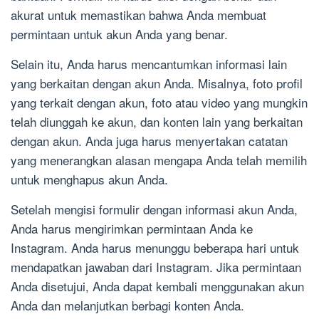
akurat untuk memastikan bahwa Anda membuat
permintaan untuk akun Anda yang benar.
Selain itu, Anda harus mencantumkan informasi lain
yang berkaitan dengan akun Anda. Misalnya, foto profil
yang terkait dengan akun, foto atau video yang mungkin
telah diunggah ke akun, dan konten lain yang berkaitan
dengan akun. Anda juga harus menyertakan catatan
yang menerangkan alasan mengapa Anda telah memilih
untuk menghapus akun Anda.
Setelah mengisi formulir dengan informasi akun Anda,
Anda harus mengirimkan permintaan Anda ke
Instagram. Anda harus menunggu beberapa hari untuk
mendapatkan jawaban dari Instagram. Jika permintaan
Anda disetujui, Anda dapat kembali menggunakan akun
Anda dan melanjutkan berbagi konten Anda.