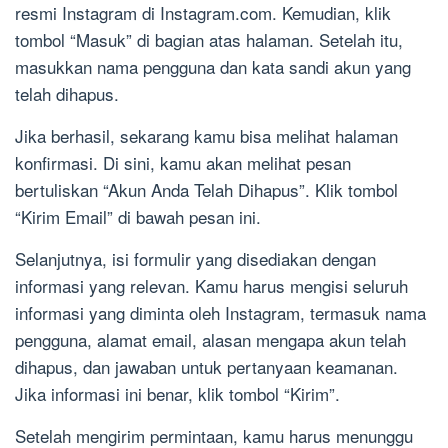
resmi Instagram di Instagram.com. Kemudian, klik
tombol “Masuk” di bagian atas halaman. Setelah itu,
masukkan nama pengguna dan kata sandi akun yang
telah dihapus.
Jika berhasil, sekarang kamu bisa melihat halaman
konfirmasi. Di sini, kamu akan melihat pesan
bertuliskan “Akun Anda Telah Dihapus”. Klik tombol
“Kirim Email” di bawah pesan ini.
Selanjutnya, isi formulir yang disediakan dengan
informasi yang relevan. Kamu harus mengisi seluruh
informasi yang diminta oleh Instagram, termasuk nama
pengguna, alamat email, alasan mengapa akun telah
dihapus, dan jawaban untuk pertanyaan keamanan.
Jika informasi ini benar, klik tombol “Kirim”.
Setelah mengirim permintaan, kamu harus menunggu