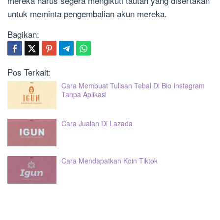
mereka harus segera mengikuti tautan yang disertakan
untuk meminta pengembalian akun mereka.
Bagikan:
Pos Terkait:
Cara Membuat Tulisan Tebal Di Bio Instagram
Tanpa Aplikasi
Cara Jualan Di Lazada
Cara Mendapatkan Koin Tiktok