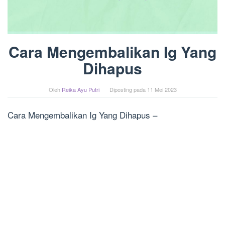
Cara Mengembalikan Ig Yang
Dihapus
Oleh
Reika Ayu Putri
Diposting pada
11 Mei 2023
Cara Mengembalikan Ig Yang Dihapus –