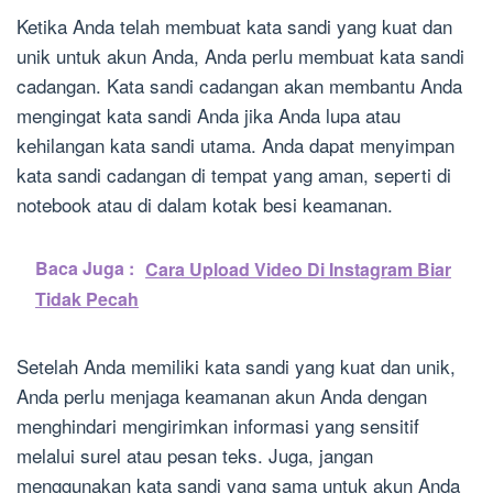
Ketika Anda telah membuat kata sandi yang kuat dan
unik untuk akun Anda, Anda perlu membuat kata sandi
cadangan. Kata sandi cadangan akan membantu Anda
mengingat kata sandi Anda jika Anda lupa atau
kehilangan kata sandi utama. Anda dapat menyimpan
kata sandi cadangan di tempat yang aman, seperti di
notebook atau di dalam kotak besi keamanan.
Baca Juga :
Cara Upload Video Di Instagram Biar
Tidak Pecah
Setelah Anda memiliki kata sandi yang kuat dan unik,
Anda perlu menjaga keamanan akun Anda dengan
menghindari mengirimkan informasi yang sensitif
melalui surel atau pesan teks. Juga, jangan
menggunakan kata sandi yang sama untuk akun Anda