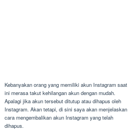
Kebanyakan orang yang memiliki akun Instagram saat
ini merasa takut kehilangan akun dengan mudah.
Apalagi jika akun tersebut ditutup atau dihapus oleh
Instagram. Akan tetapi, di sini saya akan menjelaskan
cara mengembalikan akun Instagram yang telah
dihapus.