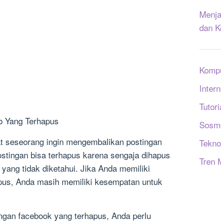
Menja
dan K
Komp
Intern
Tutori
b Yang Terhapus
Sosm
 seseorang ingin mengembalikan postingan
Tekno
stingan bisa terhapus karena sengaja dihapus
Tren 
 yang tidak diketahui. Jika Anda memiliki
apus, Anda masih memiliki kesempatan untuk
ngan facebook yang terhapus, Anda perlu