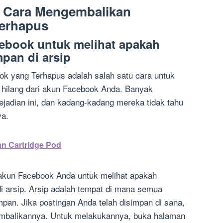
: Cara Mengembalikan
Terhapus
cebook untuk melihat apakah
pan di arsip
k yang Terhapus adalah salah satu cara untuk
 hilang dari akun Facebook Anda. Banyak
jadian ini, dan kadang-kadang mereka tidak tahu
a.
n Cartridge Pod
akun Facebook Anda untuk melihat apakah
i arsip. Arsip adalah tempat di mana semua
mpan. Jika postingan Anda telah disimpan di sana,
balikannya. Untuk melakukannya, buka halaman