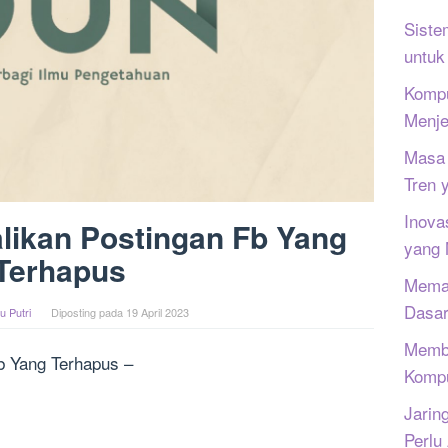
Siste
untuk
Kompu
Menje
Masa 
Tren 
Inova
ikan Postingan Fb Yang
yang
Terhapus
Memah
Dasar
u Putri
Diposting pada
19 April 2023
Memb
b Yang Terhapus –
Kompu
Jarin
Perlu