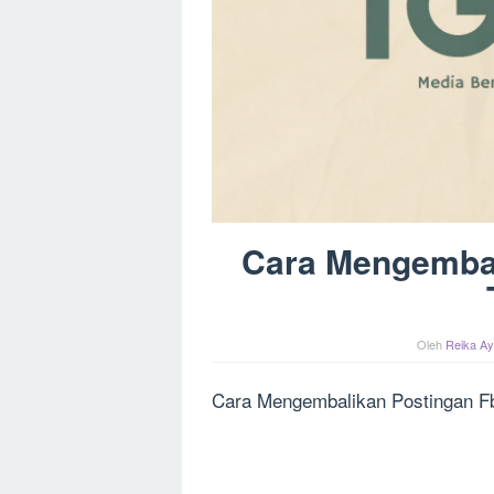
Cara Mengembal
Oleh
Reika Ay
Cara Mengembalikan Postingan F