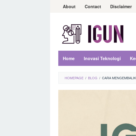
Loncat
About
Contact
Disclaimer
ke
konten
Home
Inovasi Teknologi
Ke
HOMEPAGE
/
BLOG
/
CARA MENGEMBALIK