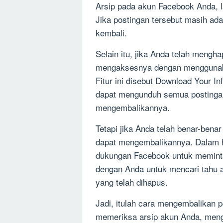
Arsip pada akun Facebook Anda, l
Jika postingan tersebut masih ad
kembali.
Selain itu, jika Anda telah mengh
mengaksesnya dengan menggunakan
Fitur ini disebut Download Your I
dapat mengunduh semua postingan
mengembalikannya.
Tetapi jika Anda telah benar-ben
dapat mengembalikannya. Dalam h
dukungan Facebook untuk memint
dengan Anda untuk mencari tahu 
yang telah dihapus.
Jadi, itulah cara mengembalikan 
memeriksa arsip akun Anda, mengg