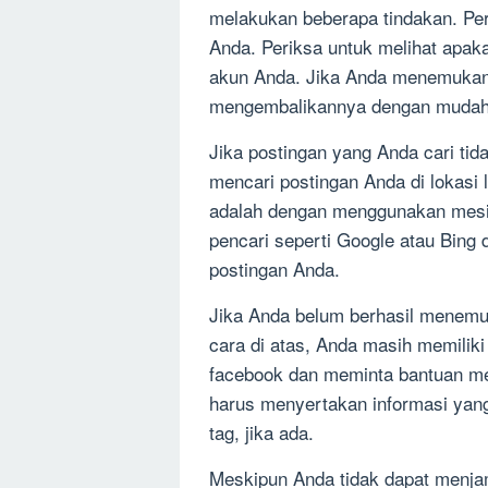
melakukan beberapa tindakan. Pe
Anda. Periksa untuk melihat apak
akun Anda. Jika Anda menemukan
mengembalikannya dengan mudah
Jika postingan yang Anda cari tid
mencari postingan Anda di lokasi 
adalah dengan menggunakan mesin 
pencari seperti Google atau Bing
postingan Anda.
Jika Anda belum berhasil menemu
cara di atas, Anda masih memilik
facebook dan meminta bantuan m
harus menyertakan informasi yang 
tag, jika ada.
Meskipun Anda tidak dapat menj