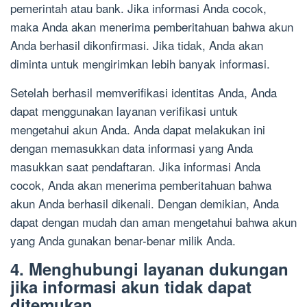
pemerintah atau bank. Jika informasi Anda cocok,
maka Anda akan menerima pemberitahuan bahwa akun
Anda berhasil dikonfirmasi. Jika tidak, Anda akan
diminta untuk mengirimkan lebih banyak informasi.
Setelah berhasil memverifikasi identitas Anda, Anda
dapat menggunakan layanan verifikasi untuk
mengetahui akun Anda. Anda dapat melakukan ini
dengan memasukkan data informasi yang Anda
masukkan saat pendaftaran. Jika informasi Anda
cocok, Anda akan menerima pemberitahuan bahwa
akun Anda berhasil dikenali. Dengan demikian, Anda
dapat dengan mudah dan aman mengetahui bahwa akun
yang Anda gunakan benar-benar milik Anda.
4. Menghubungi layanan dukungan
jika informasi akun tidak dapat
ditemukan