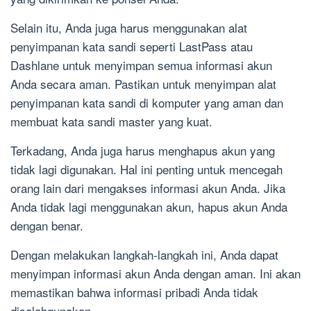
Selain itu, Anda juga harus menggunakan alat
penyimpanan kata sandi seperti LastPass atau
Dashlane untuk menyimpan semua informasi akun
Anda secara aman. Pastikan untuk menyimpan alat
penyimpanan kata sandi di komputer yang aman dan
membuat kata sandi master yang kuat.
Terkadang, Anda juga harus menghapus akun yang
tidak lagi digunakan. Hal ini penting untuk mencegah
orang lain dari mengakses informasi akun Anda. Jika
Anda tidak lagi menggunakan akun, hapus akun Anda
dengan benar.
Dengan melakukan langkah-langkah ini, Anda dapat
menyimpan informasi akun Anda dengan aman. Ini akan
memastikan bahwa informasi pribadi Anda tidak
disalahgunakan.