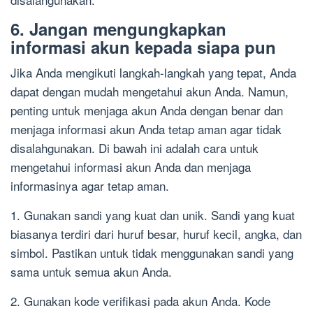
6. Jangan mengungkapkan
informasi akun kepada siapa pun
Jika Anda mengikuti langkah-langkah yang tepat, Anda
dapat dengan mudah mengetahui akun Anda. Namun,
penting untuk menjaga akun Anda dengan benar dan
menjaga informasi akun Anda tetap aman agar tidak
disalahgunakan. Di bawah ini adalah cara untuk
mengetahui informasi akun Anda dan menjaga
informasinya agar tetap aman.
1. Gunakan sandi yang kuat dan unik. Sandi yang kuat
biasanya terdiri dari huruf besar, huruf kecil, angka, dan
simbol. Pastikan untuk tidak menggunakan sandi yang
sama untuk semua akun Anda.
2. Gunakan kode verifikasi pada akun Anda. Kode