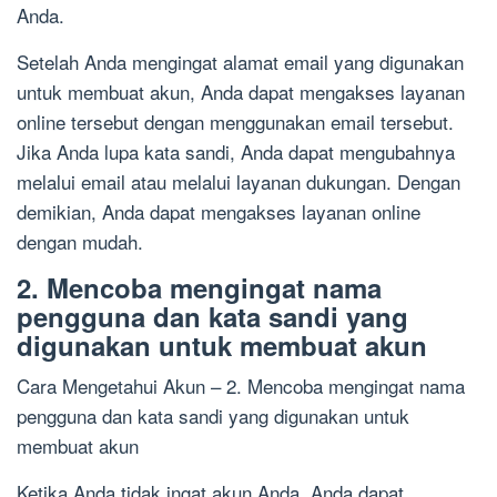
Anda.
Setelah Anda mengingat alamat email yang digunakan
untuk membuat akun, Anda dapat mengakses layanan
online tersebut dengan menggunakan email tersebut.
Jika Anda lupa kata sandi, Anda dapat mengubahnya
melalui email atau melalui layanan dukungan. Dengan
demikian, Anda dapat mengakses layanan online
dengan mudah.
2. Mencoba mengingat nama
pengguna dan kata sandi yang
digunakan untuk membuat akun
Cara Mengetahui Akun – 2. Mencoba mengingat nama
pengguna dan kata sandi yang digunakan untuk
membuat akun
Ketika Anda tidak ingat akun Anda, Anda dapat