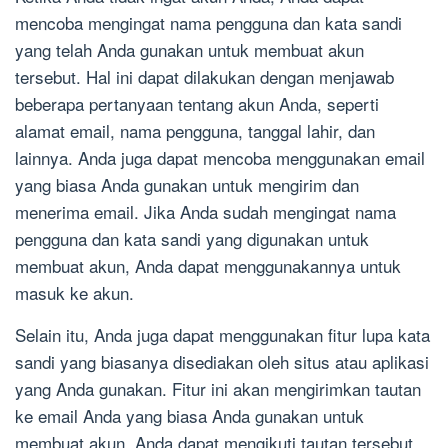
mencoba mengingat nama pengguna dan kata sandi
yang telah Anda gunakan untuk membuat akun
tersebut. Hal ini dapat dilakukan dengan menjawab
beberapa pertanyaan tentang akun Anda, seperti
alamat email, nama pengguna, tanggal lahir, dan
lainnya. Anda juga dapat mencoba menggunakan email
yang biasa Anda gunakan untuk mengirim dan
menerima email. Jika Anda sudah mengingat nama
pengguna dan kata sandi yang digunakan untuk
membuat akun, Anda dapat menggunakannya untuk
masuk ke akun.
Selain itu, Anda juga dapat menggunakan fitur lupa kata
sandi yang biasanya disediakan oleh situs atau aplikasi
yang Anda gunakan. Fitur ini akan mengirimkan tautan
ke email Anda yang biasa Anda gunakan untuk
membuat akun. Anda dapat mengikuti tautan tersebut