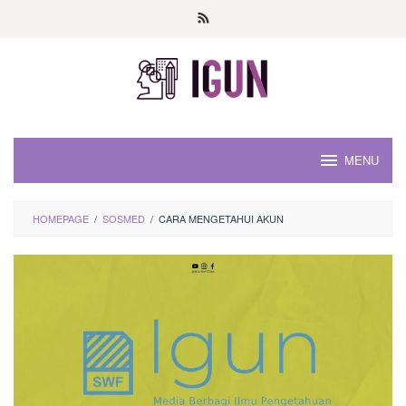
Loncat
ke
konten
MENU
HOMEPAGE
/
SOSMED
/
CARA MENGETAHUI AKUN