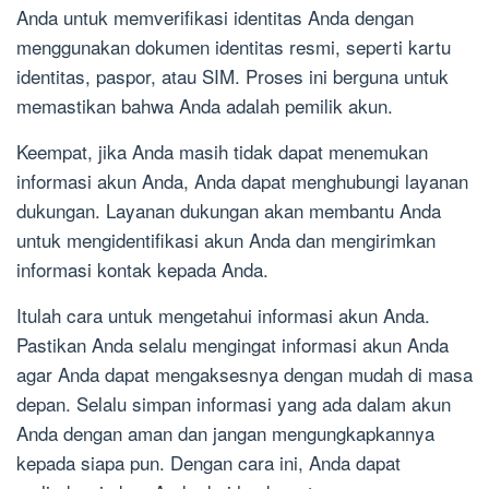
Anda untuk memverifikasi identitas Anda dengan
menggunakan dokumen identitas resmi, seperti kartu
identitas, paspor, atau SIM. Proses ini berguna untuk
memastikan bahwa Anda adalah pemilik akun.
Keempat, jika Anda masih tidak dapat menemukan
informasi akun Anda, Anda dapat menghubungi layanan
dukungan. Layanan dukungan akan membantu Anda
untuk mengidentifikasi akun Anda dan mengirimkan
informasi kontak kepada Anda.
Itulah cara untuk mengetahui informasi akun Anda.
Pastikan Anda selalu mengingat informasi akun Anda
agar Anda dapat mengaksesnya dengan mudah di masa
depan. Selalu simpan informasi yang ada dalam akun
Anda dengan aman dan jangan mengungkapkannya
kepada siapa pun. Dengan cara ini, Anda dapat