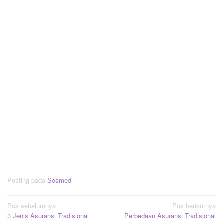
Posting pada
Sosmed
Navigasi
Pos sebelumnya
Pos berikutnya
3 Jenis Asuransi Tradisional
Perbedaan Asuransi Tradisional
pos