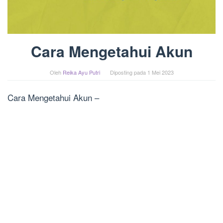
Cara Mengetahui Akun
Oleh
Reika Ayu Putri
Diposting pada
1 Mei 2023
Cara Mengetahui Akun –