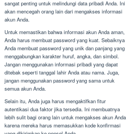
sangat penting untuk melindungi data pribadi Anda. Ini
akan mencegah orang lain dari mengakses informasi
akun Anda.
Untuk memastikan bahwa informasi akun Anda aman,
Anda harus membuat password yang kuat. Sebaiknya
Anda membuat password yang unik dan panjang yang
menggabungkan karakter huruf, angka, dan simbol.
Jangan menggunakan informasi pribadi yang dapat
ditebak seperti tanggal lahir Anda atau nama. Juga,
jangan menggunakan password yang sama untuk
semua akun Anda.
Selain itu, Anda juga harus mengaktifkan fitur
autentikasi dua faktor jika tersedia. Ini membuatnya
lebih sulit bagi orang lain untuk mengakses akun Anda
karena mereka harus memasukkan kode konfirmasi
yang dikirimkan ke ponsel Anda.