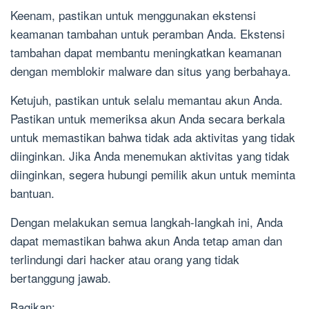
Keenam, pastikan untuk menggunakan ekstensi
keamanan tambahan untuk peramban Anda. Ekstensi
tambahan dapat membantu meningkatkan keamanan
dengan memblokir malware dan situs yang berbahaya.
Ketujuh, pastikan untuk selalu memantau akun Anda.
Pastikan untuk memeriksa akun Anda secara berkala
untuk memastikan bahwa tidak ada aktivitas yang tidak
diinginkan. Jika Anda menemukan aktivitas yang tidak
diinginkan, segera hubungi pemilik akun untuk meminta
bantuan.
Dengan melakukan semua langkah-langkah ini, Anda
dapat memastikan bahwa akun Anda tetap aman dan
terlindungi dari hacker atau orang yang tidak
bertanggung jawab.
Bagikan: