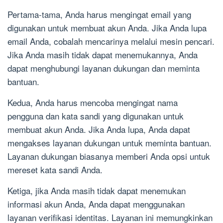
Pertama-tama, Anda harus mengingat email yang
digunakan untuk membuat akun Anda. Jika Anda lupa
email Anda, cobalah mencarinya melalui mesin pencari.
Jika Anda masih tidak dapat menemukannya, Anda
dapat menghubungi layanan dukungan dan meminta
bantuan.
Kedua, Anda harus mencoba mengingat nama
pengguna dan kata sandi yang digunakan untuk
membuat akun Anda. Jika Anda lupa, Anda dapat
mengakses layanan dukungan untuk meminta bantuan.
Layanan dukungan biasanya memberi Anda opsi untuk
mereset kata sandi Anda.
Ketiga, jika Anda masih tidak dapat menemukan
informasi akun Anda, Anda dapat menggunakan
layanan verifikasi identitas. Layanan ini memungkinkan