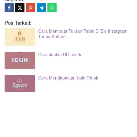
Pos Terkait:
Cara Membuat Tulisan Tebal Di Bio Instagram
Tanpa Aplikasi
Cara Jualan Di Lazada
Cara Mendapatkan Koin Tiktok