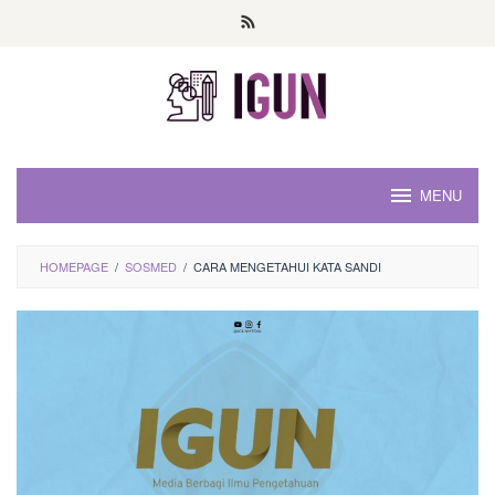
Loncat
ke
konten
MENU
HOMEPAGE
/
SOSMED
/
CARA MENGETAHUI KATA SANDI