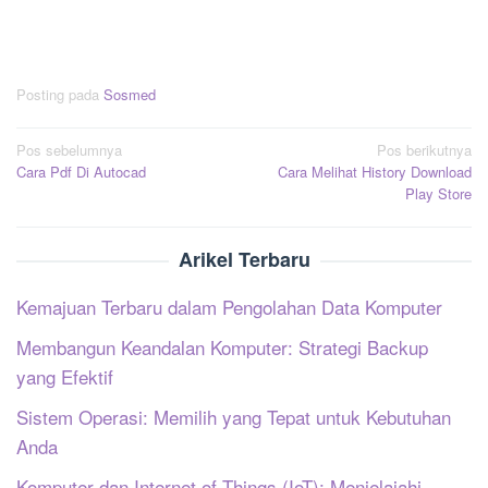
Posting pada
Sosmed
Navigasi
Pos sebelumnya
Pos berikutnya
Cara Pdf Di Autocad
Cara Melihat History Download
pos
Play Store
Arikel Terbaru
Kemajuan Terbaru dalam Pengolahan Data Komputer
Membangun Keandalan Komputer: Strategi Backup
yang Efektif
Sistem Operasi: Memilih yang Tepat untuk Kebutuhan
Anda
Komputer dan Internet of Things (IoT): Menjelajahi