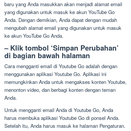
baru yang Anda masukkan akan menjadi alamat email
yang digunakan untuk masuk ke akun YouTube Go
Anda. Dengan demikian, Anda dapat dengan mudah
mengubah alamat email yang digunakan untuk masuk
ke akun YouTube Go Anda.
– Klik tombol ‘Simpan Perubahan’
di bagian bawah halaman
Cara mengganti email di Youtube Go adalah dengan
menggunakan aplikasi Youtube Go. Aplikasi ini
memungkinkan Anda untuk mengakses konten Youtube,
menonton video, dan berbagi konten dengan teman
Anda.
Untuk mengganti email Anda di Youtube Go, Anda
harus membuka aplikasi Youtube Go di ponsel Anda.
Setelah itu, Anda harus masuk ke halaman Pengaturan.