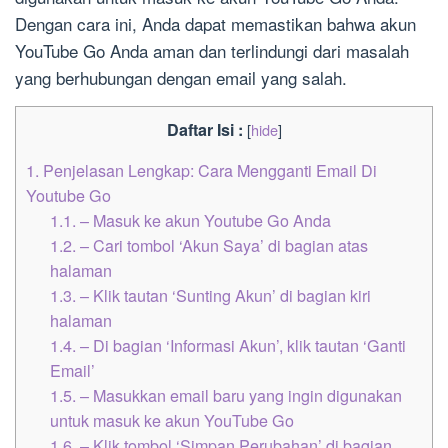
Dengan cara ini, Anda dapat memastikan bahwa akun
YouTube Go Anda aman dan terlindungi dari masalah
yang berhubungan dengan email yang salah.
Daftar Isi :
[
hide
]
1.
Penjelasan Lengkap: Cara Mengganti Email Di
Youtube Go
1.1.
– Masuk ke akun Youtube Go Anda
1.2.
– Cari tombol ‘Akun Saya’ di bagian atas
halaman
1.3.
– Klik tautan ‘Sunting Akun’ di bagian kiri
halaman
1.4.
– Di bagian ‘Informasi Akun’, klik tautan ‘Ganti
Email’
1.5.
– Masukkan email baru yang ingin digunakan
untuk masuk ke akun YouTube Go
1.6.
– Klik tombol ‘Simpan Perubahan’ di bagian