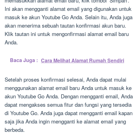
memasukkan alamat email baru, klik tombol ‘Simpan’.
Ini akan mengganti alamat email yang digunakan untuk
masuk ke akun Youtube Go Anda. Selain itu, Anda juga
akan menerima sebuah tautan konfirmasi akun baru.
Klik tautan ini untuk mengonfirmasi alamat email baru
Anda.
Baca Juga :
Cara Melihat Alamat Rumah Sendiri
Setelah proses konfirmasi selesai, Anda dapat mulai
menggunakan alamat email baru Anda untuk masuk ke
akun Youtube Go Anda. Dengan mengganti email, Anda
dapat mengakses semua fitur dan fungsi yang tersedia
di Youtube Go. Anda juga dapat mengganti email kapan
saja jika Anda ingin mengganti ke alamat email yang
berbeda.