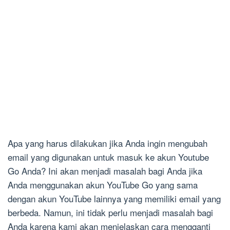
Apa yang harus dilakukan jika Anda ingin mengubah
email yang digunakan untuk masuk ke akun Youtube
Go Anda? Ini akan menjadi masalah bagi Anda jika
Anda menggunakan akun YouTube Go yang sama
dengan akun YouTube lainnya yang memiliki email yang
berbeda. Namun, ini tidak perlu menjadi masalah bagi
Anda karena kami akan menjelaskan cara mengganti