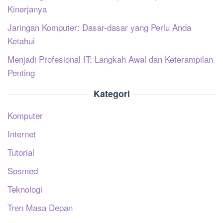
Kinerjanya
Jaringan Komputer: Dasar-dasar yang Perlu Anda
Ketahui
Menjadi Profesional IT: Langkah Awal dan Keterampilan
Penting
Kategori
Komputer
Internet
Tutorial
Sosmed
Teknologi
Tren Masa Depan