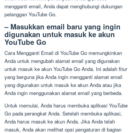
mengganti email, Anda dapat menghubungi dukungan
pelanggan YouTube Go.
– Masukkan email baru yang ingin
digunakan untuk masuk ke akun
YouTube Go
Cara Mengganti Email di YouTube Go memungkinkan
Anda untuk mengubah alamat email yang digunakan
untuk masuk ke akun YouTube Go Anda. Ini adalah fitur
yang berguna jika Anda ingin mengganti alamat email
yang digunakan untuk masuk ke akun Anda atau jika
Anda ingin menggunakan alamat email yang berbeda.
Untuk memulai, Anda harus membuka aplikasi YouTube
Go pada perangkat Anda. Setelah membuka aplikasi,
Anda harus masuk ke akun Anda. Jika Anda telah
masuk, Anda akan melihat opsi pengaturan di bagian