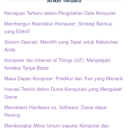
Arikel Terbaru
Kemajuan Terbaru dalam Pengolahan Data Komputer
Membangun Keandalan Komputer: Strategi Backup
yang Efektif
Sistem Operasi: Memilih yang Tepat untuk Kebutuhan
Anda
Komputer dan Internet of Things (IoT): Menjelajahi
Koneksi Tanpa Batas
Masa Depan Komputer: Prediksi dan Tren yang Menarik
Inovasi Terkini dalam Dunia Komputasi yang Mengubah
Game
Memahami Hardware vs. Software: Dasar-dasar
Penting
Membongkar Mitos Umum seputar Komputer dan