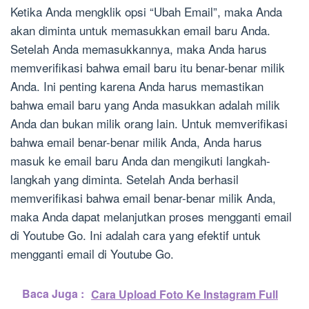
Ketika Anda mengklik opsi “Ubah Email”, maka Anda
akan diminta untuk memasukkan email baru Anda.
Setelah Anda memasukkannya, maka Anda harus
memverifikasi bahwa email baru itu benar-benar milik
Anda. Ini penting karena Anda harus memastikan
bahwa email baru yang Anda masukkan adalah milik
Anda dan bukan milik orang lain. Untuk memverifikasi
bahwa email benar-benar milik Anda, Anda harus
masuk ke email baru Anda dan mengikuti langkah-
langkah yang diminta. Setelah Anda berhasil
memverifikasi bahwa email benar-benar milik Anda,
maka Anda dapat melanjutkan proses mengganti email
di Youtube Go. Ini adalah cara yang efektif untuk
mengganti email di Youtube Go.
Baca Juga :
Cara Upload Foto Ke Instagram Full