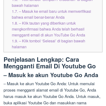
bawah halaman
1.7.
– Masuk ke email baru untuk memverifikasi
bahwa email benar-benar Anda
1.8.
– Klik tautan yang diberikan untuk
mengkonfirmasi bahwa Anda telah berhasil
mengganti email di akun YouTube Go Anda
1.9.
– Klik tombol ‘Selesai’ di bagian bawah
halaman
Penjelasan Lengkap: Cara
Mengganti Email Di Youtube Go
– Masuk ke akun Youtube Go Anda
– Masuk ke akun Youtube Go Anda: Untuk memulai
proses mengganti alamat email di Youtube Go, Anda
harus masuk ke akun Youtube Go Anda. Untuk masuk,
buka aplikasi Youtube Go dan masukkan nama