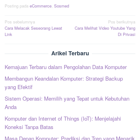
Posting pada
eCommerce
,
Sosmed
Navigasi
Pos sebelumnya
Pos berikutnya
Cara Melacak Seseorang Lewat
Cara Melihat Video Youtube Yang
pos
Link
Di Privasi
Arikel Terbaru
Kemajuan Terbaru dalam Pengolahan Data Komputer
Membangun Keandalan Komputer: Strategi Backup
yang Efektif
Sistem Operasi: Memilih yang Tepat untuk Kebutuhan
Anda
Komputer dan Internet of Things (IoT): Menjelajahi
Koneksi Tanpa Batas
Masa Depan Komputer: Prediksi dan Tren yang Menarik