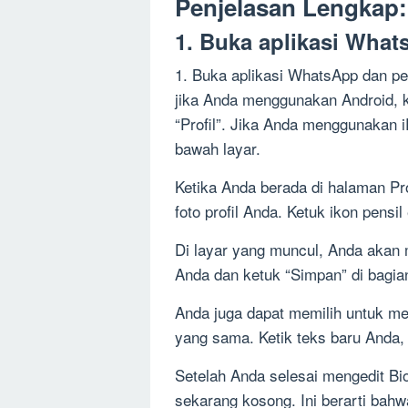
Penjelasan Lengkap
1. Buka aplikasi What
1. Buka aplikasi WhatsApp dan per
jika Anda menggunakan Android, ketu
“Profil”. Jika Anda menggunakan i
bawah layar.
Ketika Anda berada di halaman Prof
foto profil Anda. Ketuk ikon pensil
Di layar yang muncul, Anda akan m
Anda dan ketuk “Simpan” di bagia
Anda juga dapat memilih untuk me
yang sama. Ketik teks baru Anda, 
Setelah Anda selesai mengedit Bi
sekarang kosong. Ini berarti bah