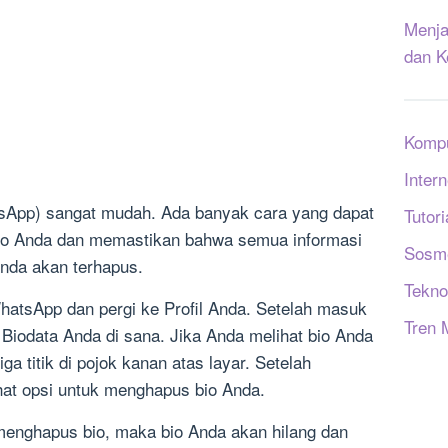
Menja
dan K
Komp
Intern
sApp) sangat mudah. Ada banyak cara yang dapat
Tutori
io Anda dan memastikan bahwa semua informasi
Sosm
Anda akan terhapus.
Tekno
tsApp dan pergi ke Profil Anda. Setelah masuk
Tren 
 Biodata Anda di sana. Jika Anda melihat bio Anda
ga titik di pojok kanan atas layar. Setelah
ihat opsi untuk menghapus bio Anda.
menghapus bio, maka bio Anda akan hilang dan