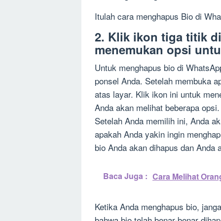
Itulah cara menghapus Bio di Wha
2. Klik ikon tiga titik
menemukan opsi untu
Untuk menghapus bio di WhatsApp, 
ponsel Anda. Setelah membuka apli
atas layar. Klik ikon ini untuk m
Anda akan melihat beberapa opsi. 
Setelah Anda memilih ini, Anda a
apakah Anda yakin ingin menghapus
bio Anda akan dihapus dan Anda ak
Baca Juga :
Cara Melihat Orang
Ketika Anda menghapus bio, jang
bahwa bio telah benar-benar diha