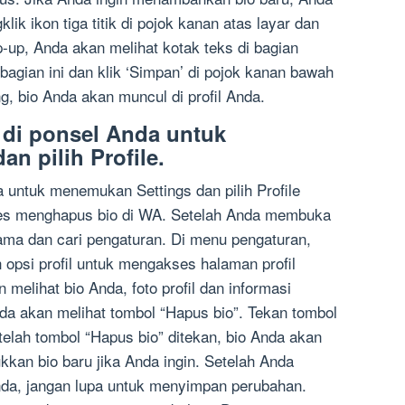
k ikon tiga titik di pojok kanan atas layar dan
pop-up, Anda akan melihat kotak teks di bagian
 bagian ini dan klik ‘Simpan’ di pojok kanan bawah
, bio Anda akan muncul di profil Anda.
 di ponsel Anda untuk
n pilih Profile.
 untuk menemukan Settings dan pilih Profile
ses menghapus bio di WA. Setelah Anda membuka
ma dan cari pengaturan. Di menu pengaturan,
ih opsi profil untuk mengakses halaman profil
 melihat bio Anda, foto profil dan informasi
nda akan melihat tombol “Hapus bio”. Tekan tombol
elah tombol “Hapus bio” ditekan, bio Anda akan
kan bio baru jika Anda ingin. Setelah Anda
da, jangan lupa untuk menyimpan perubahan.