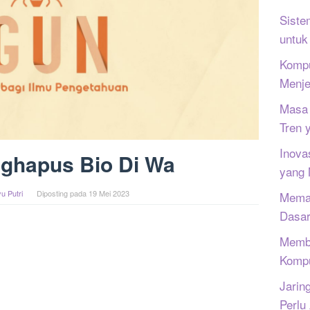
Siste
untuk
Kompu
Menje
Masa 
Tren 
Inova
ghapus Bio Di Wa
yang
u Putri
Diposting pada
19 Mei 2023
Memah
Dasar
Memb
Kompu
Jarin
Perlu