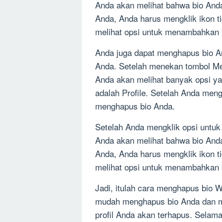
Anda akan melihat bahwa bio Anda
Anda, Anda harus mengklik ikon ti
melihat opsi untuk menambahkan b
Anda juga dapat menghapus bio A
Anda. Setelah menekan tombol Men
Anda akan melihat banyak opsi yan
adalah Profile. Setelah Anda meng
menghapus bio Anda.
Setelah Anda mengklik opsi untuk
Anda akan melihat bahwa bio Anda
Anda, Anda harus mengklik ikon ti
melihat opsi untuk menambahkan b
Jadi, itulah cara menghapus bio 
mudah menghapus bio Anda dan m
profil Anda akan terhapus. Selam