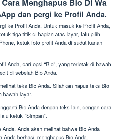
: Cara Menghapus Bio Di Wa
sApp dan pergi ke Profil Anda.
gi ke Profil Anda. Untuk masuk ke Profil Anda,
k tiga titik di bagian atas layar, lalu pilih
Phone, ketuk foto profil Anda di sudut kanan
il Anda, cari opsi “Bio”, yang terletak di bawah
 edit di sebelah Bio Anda.
elihat teks Bio Anda. Silahkan hapus teks Bio
n bawah layar.
ngganti Bio Anda dengan teks lain, dengan cara
lalu ketuk “Simpan”.
o Anda, Anda akan melihat bahwa Bio Anda
wa Anda berhasil menghapus Bio Anda.