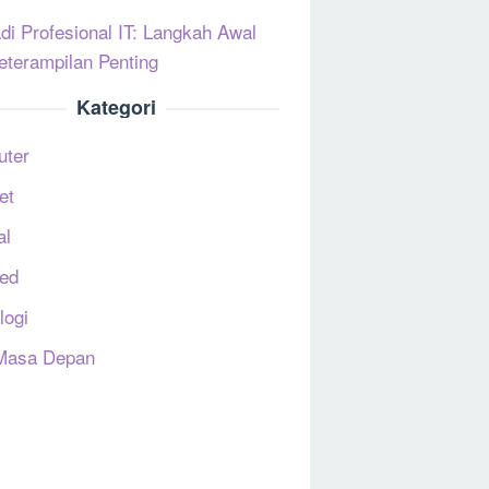
di Profesional IT: Langkah Awal
eterampilan Penting
Kategori
uter
et
al
ed
logi
Masa Depan