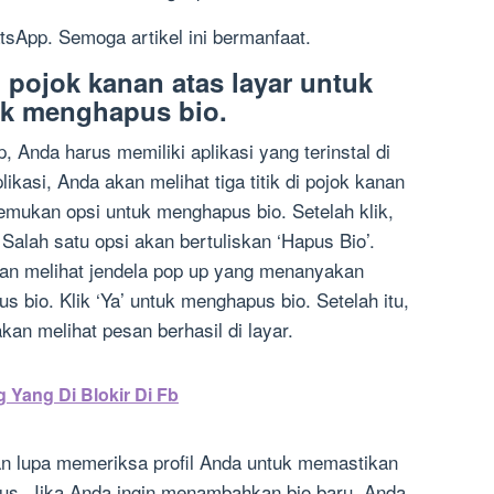
tsApp. Semoga artikel ini bermanfaat.
 di pojok kanan atas layar untuk
k menghapus bio.
Anda harus memiliki aplikasi yang terinstal di
kasi, Anda akan melihat tiga titik di pojok kanan
enemukan opsi untuk menghapus bio. Setelah klik,
Salah satu opsi akan bertuliskan ‘Hapus Bio’.
kan melihat jendela pop up yang menanyakan
 bio. Klik ‘Ya’ untuk menghapus bio. Setelah itu,
an melihat pesan berhasil di layar.
 Yang Di Blokir Di Fb
an lupa memeriksa profil Anda untuk memastikan
pus. Jika Anda ingin menambahkan bio baru, Anda