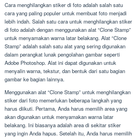
Cara menghilangkan stiker di foto adalah salah satu
cara yang paling populer untuk membuat foto menjadi
lebih indah. Salah satu cara untuk menghilangkan stiker
di foto adalah dengan menggunakan alat “Clone Stamp”
untuk menyamakan warna latar belakang. Alat “Clone
Stamp” adalah salah satu alat yang sering digunakan
dalam perangkat lunak pengolahan gambar seperti
Adobe Photoshop. Alat ini dapat digunakan untuk
menyalin warna, tekstur, dan bentuk dari satu bagian
gambar ke bagian lainnya.
Menggunakan alat “Clone Stamp” untuk menghilangkan
stiker dari foto memerlukan beberapa langkah yang
harus diikuti. Pertama, Anda harus memilih area yang
akan digunakan untuk menyamakan warna latar
belakang. Ini biasanya adalah area di sekitar stiker
yang ingin Anda hapus. Setelah itu, Anda harus memilih