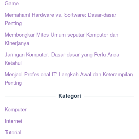
Game
Memahami Hardware vs. Software: Dasar-dasar
Penting
Membongkar Mitos Umum seputar Komputer dan
Kinerjanya
Jaringan Komputer: Dasar-dasar yang Perlu Anda
Ketahui
Menjadi Profesional IT: Langkah Awal dan Keterampilan
Penting
Kategori
Komputer
Internet
Tutorial