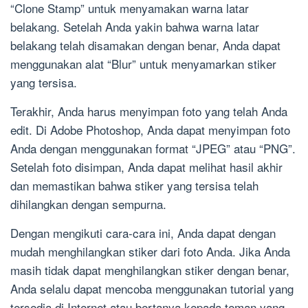
“Clone Stamp” untuk menyamakan warna latar
belakang. Setelah Anda yakin bahwa warna latar
belakang telah disamakan dengan benar, Anda dapat
menggunakan alat “Blur” untuk menyamarkan stiker
yang tersisa.
Terakhir, Anda harus menyimpan foto yang telah Anda
edit. Di Adobe Photoshop, Anda dapat menyimpan foto
Anda dengan menggunakan format “JPEG” atau “PNG”.
Setelah foto disimpan, Anda dapat melihat hasil akhir
dan memastikan bahwa stiker yang tersisa telah
dihilangkan dengan sempurna.
Dengan mengikuti cara-cara ini, Anda dapat dengan
mudah menghilangkan stiker dari foto Anda. Jika Anda
masih tidak dapat menghilangkan stiker dengan benar,
Anda selalu dapat mencoba menggunakan tutorial yang
tersedia di Internet atau bertanya kepada teman yang