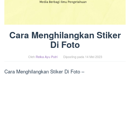
Cara Menghilangkan Stiker
Di Foto
Oleh
Reika Ayu Putri
Diposting pada
14 Mei 2023
Cara Menghilangkan Stiker Di Foto –