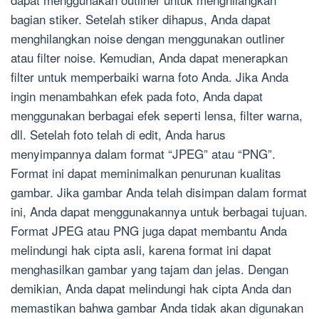
bagian stiker. Setelah stiker dihapus, Anda dapat
menghilangkan noise dengan menggunakan outliner
atau filter noise. Kemudian, Anda dapat menerapkan
filter untuk memperbaiki warna foto Anda. Jika Anda
ingin menambahkan efek pada foto, Anda dapat
menggunakan berbagai efek seperti lensa, filter warna,
dll. Setelah foto telah di edit, Anda harus
menyimpannya dalam format “JPEG” atau “PNG”.
Format ini dapat meminimalkan penurunan kualitas
gambar. Jika gambar Anda telah disimpan dalam format
ini, Anda dapat menggunakannya untuk berbagai tujuan.
Format JPEG atau PNG juga dapat membantu Anda
melindungi hak cipta asli, karena format ini dapat
menghasilkan gambar yang tajam dan jelas. Dengan
demikian, Anda dapat melindungi hak cipta Anda dan
memastikan bahwa gambar Anda tidak akan digunakan