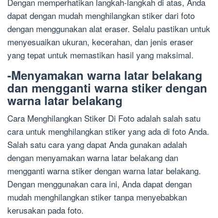
Dengan memperhatikan langkah-langkah di atas, Anda
dapat dengan mudah menghilangkan stiker dari foto
dengan menggunakan alat eraser. Selalu pastikan untuk
menyesuaikan ukuran, kecerahan, dan jenis eraser
yang tepat untuk memastikan hasil yang maksimal.
-Menyamakan warna latar belakang
dan mengganti warna stiker dengan
warna latar belakang
Cara Menghilangkan Stiker Di Foto adalah salah satu
cara untuk menghilangkan stiker yang ada di foto Anda.
Salah satu cara yang dapat Anda gunakan adalah
dengan menyamakan warna latar belakang dan
mengganti warna stiker dengan warna latar belakang.
Dengan menggunakan cara ini, Anda dapat dengan
mudah menghilangkan stiker tanpa menyebabkan
kerusakan pada foto.