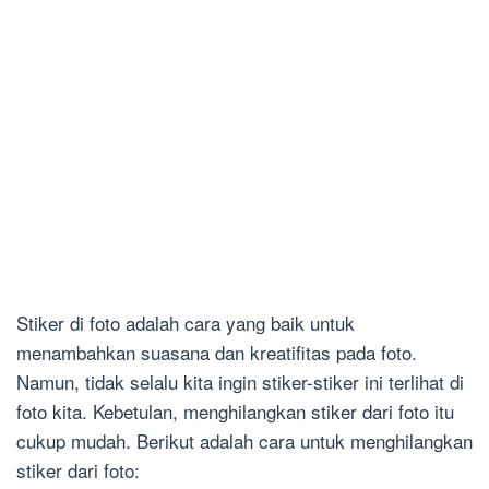
Stiker di foto adalah cara yang baik untuk
menambahkan suasana dan kreatifitas pada foto.
Namun, tidak selalu kita ingin stiker-stiker ini terlihat di
foto kita. Kebetulan, menghilangkan stiker dari foto itu
cukup mudah. Berikut adalah cara untuk menghilangkan
stiker dari foto: