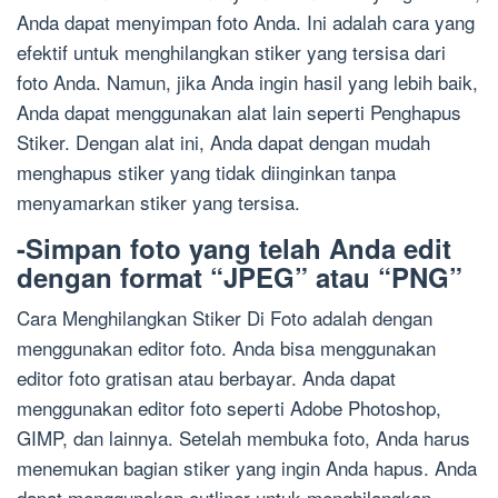
Anda dapat menyimpan foto Anda. Ini adalah cara yang
efektif untuk menghilangkan stiker yang tersisa dari
foto Anda. Namun, jika Anda ingin hasil yang lebih baik,
Anda dapat menggunakan alat lain seperti Penghapus
Stiker. Dengan alat ini, Anda dapat dengan mudah
menghapus stiker yang tidak diinginkan tanpa
menyamarkan stiker yang tersisa.
-Simpan foto yang telah Anda edit
dengan format “JPEG” atau “PNG”
Cara Menghilangkan Stiker Di Foto adalah dengan
menggunakan editor foto. Anda bisa menggunakan
editor foto gratisan atau berbayar. Anda dapat
menggunakan editor foto seperti Adobe Photoshop,
GIMP, dan lainnya. Setelah membuka foto, Anda harus
menemukan bagian stiker yang ingin Anda hapus. Anda
dapat menggunakan outliner untuk menghilangkan