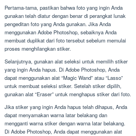
Pertama-tama, pastikan bahwa foto yang ingin Anda
gunakan telah diatur dengan benar di perangkat lunak
pengeditan foto yang Anda gunakan. Jika Anda
menggunakan Adobe Photoshop, sebaiknya Anda
membuat duplikat dari foto tersebut sebelum memulai
proses menghilangkan stiker.
Selanjutnya, gunakan alat seleksi untuk memilih stiker
yang ingin Anda hapus. Di Adobe Photoshop, Anda
dapat menggunakan alat “Magic Wand” atau “Lasso”
untuk membuat seleksi stiker. Setelah stiker dipilih,
gunakan alat “Eraser” untuk menghapus stiker dari foto.
Jika stiker yang ingin Anda hapus telah dihapus, Anda
dapat menyamakan warna latar belakang dan
mengganti warna stiker dengan warna latar belakang.
Di Adobe Photoshop, Anda dapat menggunakan alat