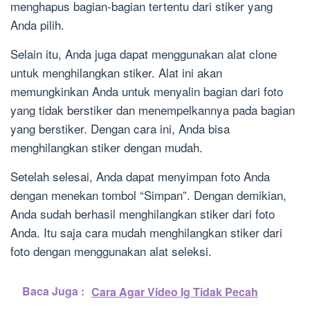
menghapus bagian-bagian tertentu dari stiker yang
Anda pilih.
Selain itu, Anda juga dapat menggunakan alat clone
untuk menghilangkan stiker. Alat ini akan
memungkinkan Anda untuk menyalin bagian dari foto
yang tidak berstiker dan menempelkannya pada bagian
yang berstiker. Dengan cara ini, Anda bisa
menghilangkan stiker dengan mudah.
Setelah selesai, Anda dapat menyimpan foto Anda
dengan menekan tombol “Simpan”. Dengan demikian,
Anda sudah berhasil menghilangkan stiker dari foto
Anda. Itu saja cara mudah menghilangkan stiker dari
foto dengan menggunakan alat seleksi.
Baca Juga :
Cara Agar Video Ig Tidak Pecah