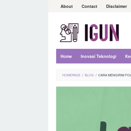
Loncat
About
Contact
Disclaimer
ke
konten
Home
Inovasi Teknologi
Ke
HOMEPAGE
/
BLOG
/
CARA MENGIRIM FO