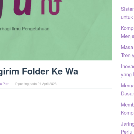
Siste
untuk
Kompu
Menje
Masa 
Tren 
Inova
irim Folder Ke Wa
yang
u Putri
Diposting pada
24 April 2023
Memah
Dasar
Memb
Kompu
Jarin
Perlu