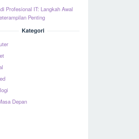
di Profesional IT: Langkah Awal
eterampilan Penting
Kategori
uter
et
al
ed
logi
Masa Depan