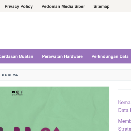
Privacy Policy
Pedoman Media Siber
Sitemap
cerdasan Buatan
Perawatan Hardware
Perlindungan Data
LDER KE WA
Kemaj
Data 
Memba
Strat