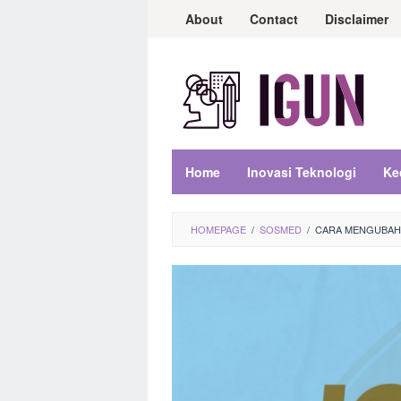
Loncat
About
Contact
Disclaimer
ke
konten
Home
Inovasi Teknologi
Ke
HOMEPAGE
/
SOSMED
/
CARA MENGUBAH I