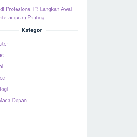
di Profesional IT: Langkah Awal
eterampilan Penting
Kategori
uter
et
al
ed
logi
Masa Depan