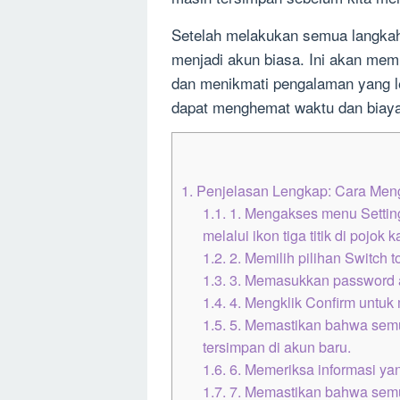
Setelah melakukan semua langkah 
menjadi akun biasa. Ini akan memu
dan menikmati pengalaman yang le
dapat menghemat waktu dan biaya
1.
Penjelasan Lengkap: Cara Mengu
1.1.
1. Mengakses menu Setting
melalui ikon tiga titik di pojok 
1.2.
2. Memilih pilihan Switch 
1.3.
3. Memasukkan password a
1.4.
4. Mengklik Confirm untuk 
1.5.
5. Memastikan bahwa semu
tersimpan di akun baru.
1.6.
6. Memeriksa informasi yan
1.7.
7. Memastikan bahwa semua 