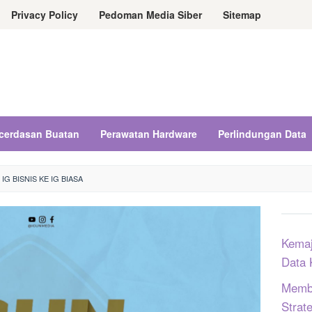
Privacy Policy
Pedoman Media Siber
Sitemap
cerdasan Buatan
Perawatan Hardware
Perlindungan Data
G BISNIS KE IG BIASA
Kemaj
Data 
Memba
Strat