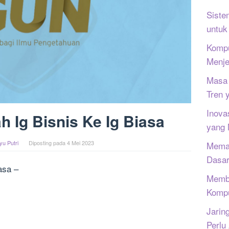
Siste
untuk
Kompu
Menje
Masa 
Tren 
Inova
 Ig Bisnis Ke Ig Biasa
yang
yu Putri
Diposting pada
4 Mei 2023
Memah
Dasar
asa –
Memb
Kompu
Jarin
Perlu